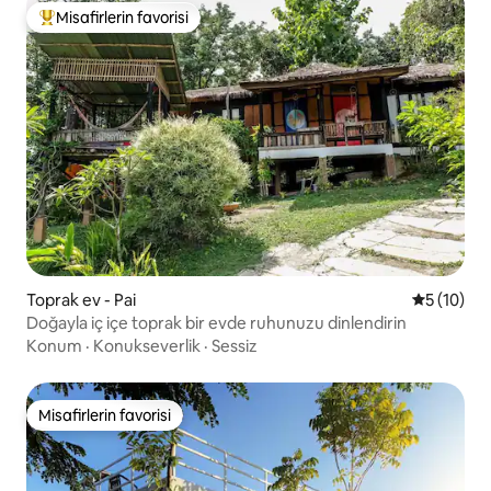
Misafirlerin favorisi
Misafirlerin favorilerinden en beğenilenler arasında
Toprak ev - Pai
5 üzerind
5 (10)
Doğayla iç içe toprak bir evde ruhunuzu dinlendirin
Konum
·
Konukseverlik
·
Sessiz
Misafirlerin favorisi
Misafirlerin favorisi