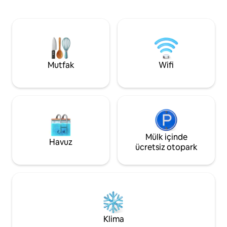
hizmetin, peyzajlı 
bir mutfak (lavabo, buzdolabı, su ısıtıcısı)
yemek hizmetinin key
bulunur. Pai’de mahremiyet, ferahlık ve
kasabasına arabay
benzersiz bir konaklama arayan çiftler ve
huzurlu kırsalda yer alma
sakin seyahatseverler için tasarlanmıştır.
çekyat ve 10 misafi
kişilik ekstra yata
Mutfak
Wifi
Mülk içinde
Havuz
ücretsiz otopark
Klima