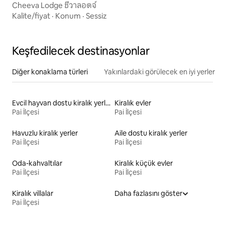
Cheeva Lodge ชีวาลอดจ์
Kalite/fiyat
·
Konum
·
Sessiz
Keşfedilecek destinasyonlar
Diğer konaklama türleri
Yakınlardaki görülecek en iyi yerler
Evcil hayvan dostu kiralık yerler
Kiralık evler
Pai İlçesi
Pai İlçesi
Havuzlu kiralık yerler
Aile dostu kiralık yerler
Pai İlçesi
Pai İlçesi
Oda-kahvaltılar
Kiralık küçük evler
Pai İlçesi
Pai İlçesi
Kiralık villalar
Daha fazlasını göster
Pai İlçesi