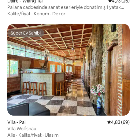
Daire - Wiang Tai
5 üzerinden o
4,73 (26)
Pai ana caddesinde sanat eserleriyle donatılmış 1 yatak
odalı daire: Konaklama 1
Kalite/fiyat
·
Konum
·
Dekor
Süper Ev Sahibi
Süper Ev Sahibi
Villa - Pai
5 üzerinden o
4,83 (69)
Villa Wolfsbau
Aile
·
Kalite/fiyat
·
Ulaşım