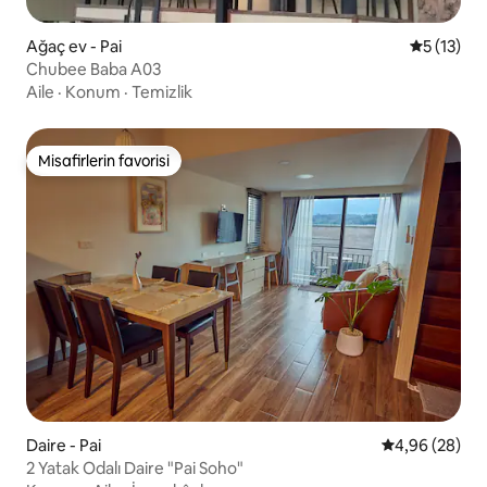
Ağaç ev - Pai
5 üzerind
5 (13)
Chubee Baba A03
Aile
·
Konum
·
Temizlik
Misafirlerin favorisi
Misafirlerin favorisi
Daire - Pai
5 üzerinden o
4,96 (28)
2 Yatak Odalı Daire "Pai Soho"