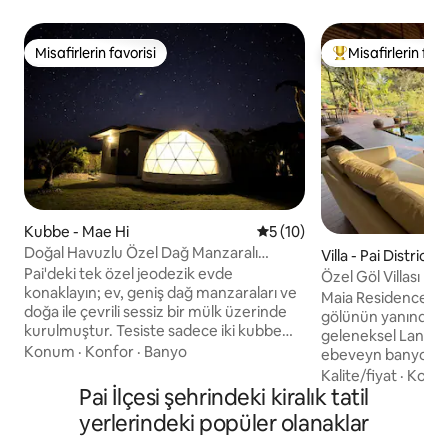
Misafirlerin favorisi
Misafirlerin favo
Misafirlerin favorisi
Misafirlerin favor
Kubbe - Mae Hi
5 üzerinden ortalama 5 pua
5 (10)
Doğal Havuzlu Özel Dağ Manzaralı
Villa - Pai District
Kubbe | Pai
Pai'deki tek özel jeodezik evde
Özel Göl Villası
konaklayın; ev, geniş dağ manzaraları ve
Maia Residence Pai Bu, kendi ten
doğa ile çevrili sessiz bir mülk üzerinde
gölünün yanında 
kurulmuştur. Tesiste sadece iki kubbe
geleneksel Lanna tar
bulunan misafirler, 16 metrelik doğal
Konum
·
Konfor
·
Banyo
ebeveyn banyolu y
yüzme havuzuna ve 8 metrelik geniş bir
üzerinde büyük bir t
Kalite/fiyat
·
Konu
açık hava salonuna özel erişimi
Pai İlçesi şehrindeki kiralık tatil
ailelere veya küçü
paylaşmaktadır. Dışarıdan ziyaretçi,
Tam donanımlı bir
yerlerindeki popüler olanaklar
etkinlik ve parti yasaktır. Her kubbede
olanakların, zarif i
klima, özel bir modern banyo ve küçük