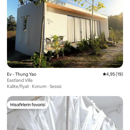
Ev - Thung Yao
5 üzerinden o
4,95 (19)
Eastland Villa
Kalite/fiyat
·
Konum
·
Sessiz
Misafirlerin favorisi
Misafirlerin favorisi