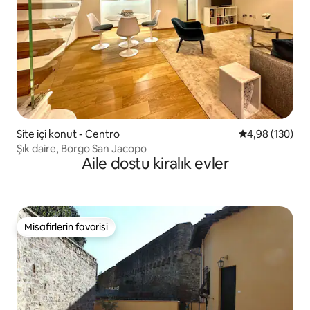
Site içi konut - Centro
5 üzerinden or
4,98 (130)
Şık daire, Borgo San Jacopo
Aile dostu kiralık evler
Misafirlerin favorisi
Misafirlerin favorisi