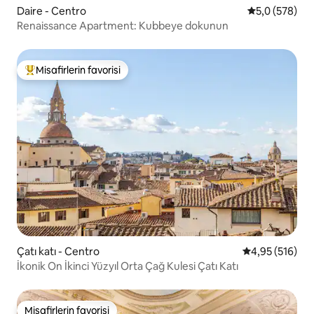
Daire - Centro
5 üzerinden o
5,0 (578)
Renaissance Apartment: Kubbeye dokunun
Misafirlerin favorisi
Misafirlerin favorilerinden en beğenilenler arasında
Çatı katı - Centro
5 üzerinden or
4,95 (516)
İkonik On İkinci Yüzyıl Orta Çağ Kulesi Çatı Katı
Misafirlerin favorisi