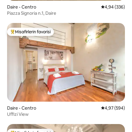
Daire - Centro
5 üzerinden or
4,94 (336)
Piazza Signoria n.1, Daire
Misafirlerin favorisi
Misafirlerin favorilerinden en beğenilenler arasında
Daire - Centro
5 üzerinden or
4,97 (594)
Uffizi View