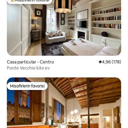
Misafirlerin favorilerinden en beğenilenler arasında
Casa particular - Centro
5 üzerinden or
4,96 (178)
Ponte Vecchio lüks ev
Misafirlerin favorisi
Misafirlerin favorisi