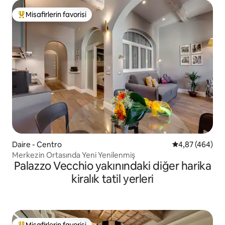
Misafirlerin favorisi
Misafirlerin favorilerinden en beğenilenler arasında
Daire - Centro
5 üzerinden or
4,87 (464)
Merkezin Ortasında Yeni Yenilenmiş
Palazzo Vecchio yakınındaki diğer harika
kiralık tatil yerleri
Misafirlerin favorisi