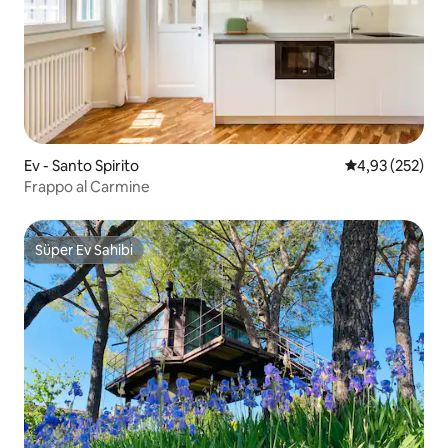
Ev - Santo Spirito
5 üzerinden or
4,93 (252)
Frappo al Carmine
Süper Ev Sahibi
Süper Ev Sahibi