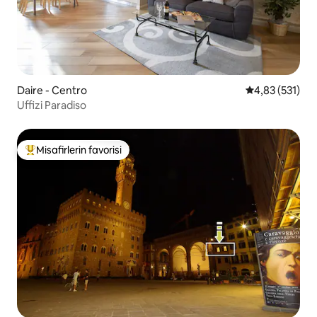
Daire - Centro
5 üzerinden o
4,83 (531)
Uffizi Paradiso
Misafirlerin favorisi
Misafirlerin favorilerinden en beğenilenler arasında