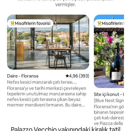
vermişler.
Misafirlerin favorisi
Misafirlerin favo
Misafirlerin favorilerinden en beğenilenler arasında
Misafirlerin favor
Daire - Floransa
5 üzerinden ortalama 4,96 puan
4,96 (393)
Nefes kesici manzaralı çatı terası.
Duomo'ya kısa yürüyüş.
Floransa'yı ve tarihi merkezi çevreleyen
tepelerin unutulmaz manzarasına sahip
Site içi konut - Ce
nefes kesici çatı terasına çıkan beyaz
[Blue Nest Signori
mermer merdiveni tırmanın. Bu daire
manzarası Uffizi
Floransa'nın göbeği
yeni yenilenmiştir, farklı mimari ve
binanın tepesinde y
tasarım türlerini karıştırır. Dairede akıllı iş
çatı katı dairesi;
istasyonunuz için bolca alan vardır:
ve Piazza della Sig
internet hızlı ve güvenilirdir, her köşeden
Palazzo Vecchio yakınındaki kiralık tatil
çatı terası var. İçe