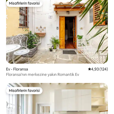
Misafirlerin favorisi
Misafirlerin favorisi
Ev - Floransa
5 üzerinden or
4,93 (124)
Floransa'nın merkezine yakın Romantik Ev
Misafirlerin favorisi
Misafirlerin favorisi