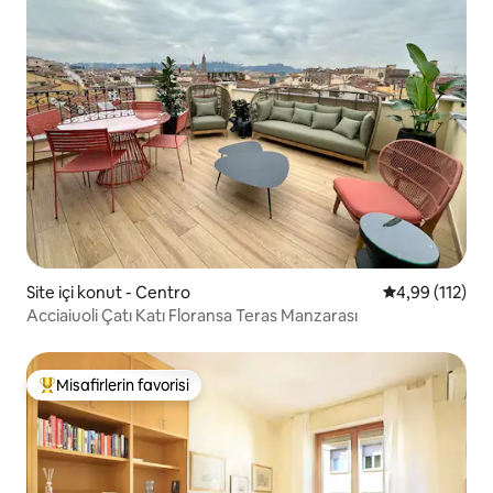
Site içi konut - Centro
5 üzerinden o
4,99 (112)
Acciaiuoli Çatı Katı Floransa Teras Manzarası
Misafirlerin favorisi
Misafirlerin favorilerinden en beğenilenler arasında