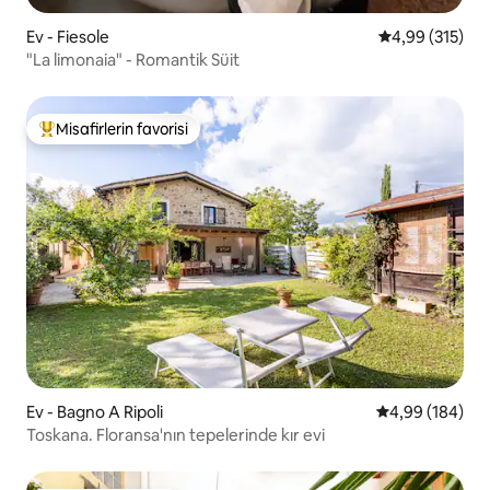
Ev - Fiesole
5 üzerinden or
4,99 (315)
"La limonaia" - Romantik Süit
Misafirlerin favorisi
Misafirlerin favorilerinden en beğenilenler arasında
Ev - Bagno A Ripoli
5 üzerinden or
4,99 (184)
Toskana. Floransa'nın tepelerinde kır evi