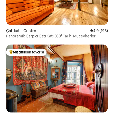
Çatı katı - Centro
5 üzerinden o
4,9 (193)
Panoramik Çarpıcı Çatı Katı 360° Tarihi Mücevherler
Manzarası
Misafirlerin favorisi
Misafirlerin favorilerinden en beğenilenler arasında