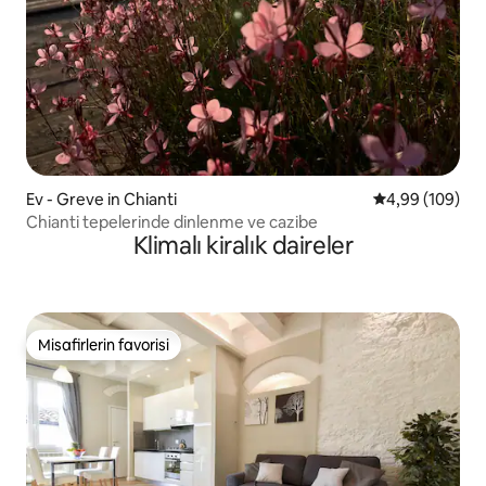
Ev - Greve in Chianti
5 üzerinden or
4,99 (109)
Chianti tepelerinde dinlenme ve cazibe
Klimalı kiralık daireler
Misafirlerin favorisi
Misafirlerin favorisi