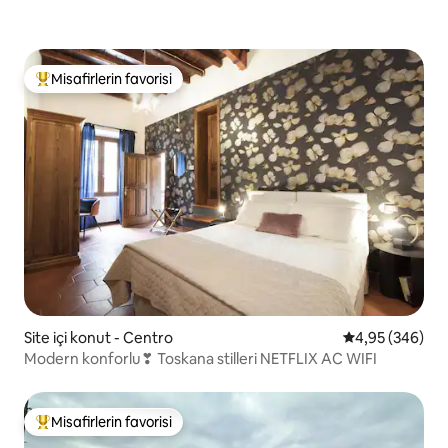
Misafirlerin favorisi
Misafirlerin favorilerinden en beğenilenler arasında
Site içi konut - Centro
5 üzerinden or
4,95 (346)
Modern konforlu❣ Toskana stilleri NETFLIX AC WIFI
Misafirlerin favorisi
Misafirlerin favorilerinden en beğenilenler arasında