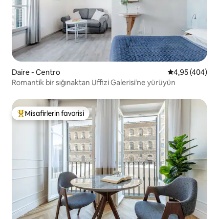
Daire - Centro
5 üzerinden or
4,95 (404)
Romantik bir sığınaktan Uffizi Galerisi'ne yürüyün
Misafirlerin favorisi
Misafirlerin favorilerinden en beğenilenler arasında