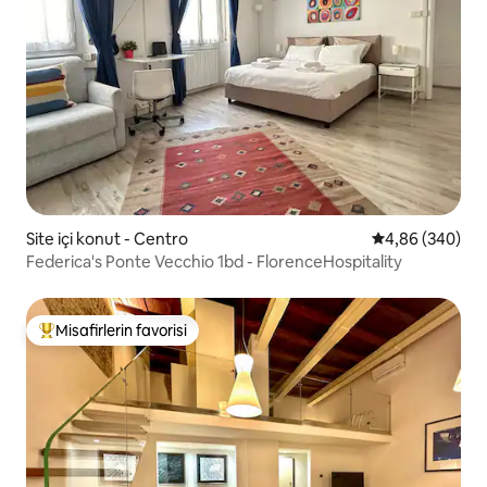
Site içi konut - Centro
5 üzerinden or
4,86 (340)
Federica's Ponte Vecchio 1bd - FlorenceHospitality
Misafirlerin favorisi
Misafirlerin favorilerinden en beğenilenler arasında