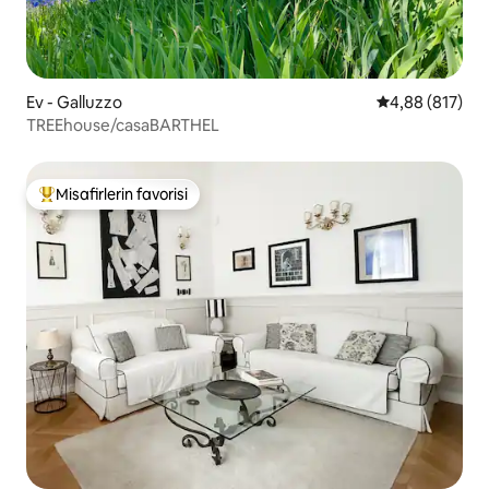
Ev - Galluzzo
5 üzerinden or
4,88 (817)
TREEhouse/casaBARTHEL
Misafirlerin favorisi
Misafirlerin favorilerinden en beğenilenler arasında