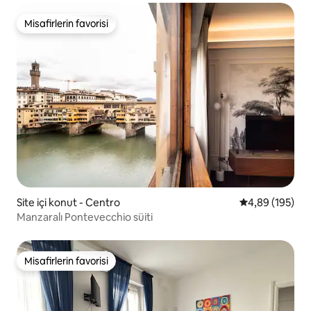
Misafirlerin favorisi
Misafirlerin favorisi
Site içi konut - Centro
5 üzerinden or
4,89 (195)
Manzaralı Pontevecchio süiti
Misafirlerin favorisi
Misafirlerin favorisi