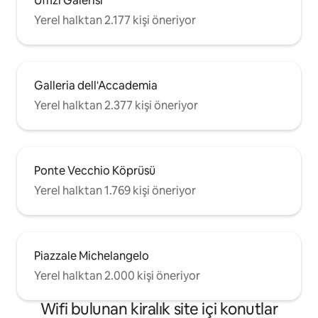
Uffizi Galerisi
Yürüyerek: Şehir merkezi sadece 15
dakika yürüme mesafesindedir.
Yerel halktan 2.177 kişi öneriyor
Otobüsle: Binadan birkaç adım uzakta
şehir merkezine ve istasyona giden
otobüsler bulunmaktadır.
Galleria dell'Accademia
Yerel halktan 2.377 kişi öneriyor
Ponte Vecchio Köprüsü
Yerel halktan 1.769 kişi öneriyor
Piazzale Michelangelo
Yerel halktan 2.000 kişi öneriyor
Wifi bulunan kiralık site içi konutlar