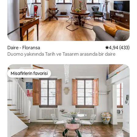
Daire - Floransa
5 üzerinden or
4,94 (433)
Duomo yakınında Tarih ve Tasarım arasında bir daire
Misafirlerin favorisi
Misafirlerin favorisi