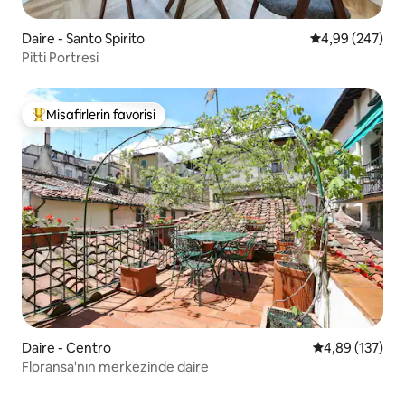
Daire - Santo Spirito
5 üzerinden or
4,99 (247)
Pitti Portresi
Misafirlerin favorisi
Misafirlerin favorilerinden en beğenilenler arasında
Daire - Centro
5 üzerinden or
4,89 (137)
Floransa'nın merkezinde daire