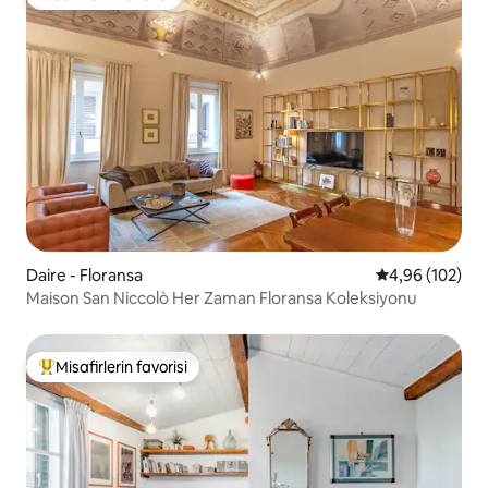
Misafirlerin favorisi
Daire - Floransa
5 üzerinden or
4,96 (102)
Maison San Niccolò Her Zaman Floransa Koleksiyonu
Misafirlerin favorisi
Misafirlerin favorilerinden en beğenilenler arasında