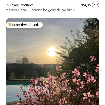
Ev - San Frediano
5 üzerinden or
4,95 (197)
Maison Flora - Oltrarno bölgesinde tarihi ev
Misafirlerin favorisi
Misafirlerin favorilerinden en beğenilenler arasında