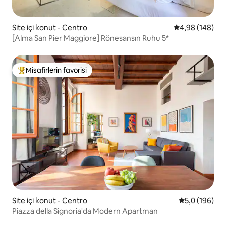
Site içi konut - Centro
5 üzerinden or
4,98 (148)
[Alma San Pier Maggiore] Rönesansın Ruhu 5*
Misafirlerin favorisi
Misafirlerin favorilerinden en beğenilenler arasında
Site içi konut - Centro
5 üzerinden o
5,0 (196)
Piazza della Signoria'da Modern Apartman