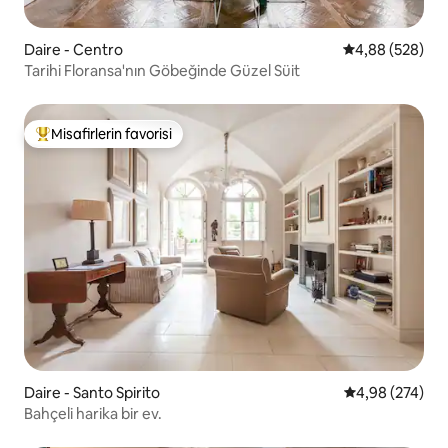
Daire - Centro
5 üzerinden or
4,88 (528)
Tarihi Floransa'nın Göbeğinde Güzel Süit
Misafirlerin favorisi
Misafirlerin favorilerinden en beğenilenler arasında
Daire - Santo Spirito
5 üzerinden or
4,98 (274)
Bahçeli harika bir ev.