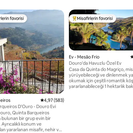
lerin favorisi
Misafirlerin favorisi
rin favorilerinden en beğenilenler arasında
Misafirlerin favorilerinden en b
Ev - Mesão Frio
5
Douro'da Havuzlu Özel Ev
Casa da Quinta do Magriço, misa
yürüyebileceği ve dinlenmek ya
,96 puan, 128 değerlendirme
okumak için çeşitli romantik kö
yararlanabileceği 1 hektarlık bak
bahçeler ve Porto şarap üzüm b
çevrili bir alanda bulunmaktadır
ueiros
5 üzerinden ortalama 4,97 puan, 583 değerl
4,97 (583)
dağlarının manzarası nefes kesic
rqueiros D'Ouro - Douro Evi
planda Douro'nun güzel ağaçlarıy
ouro, Quinta Barqueiros
12 m uzunluğunda bir havuzu
 bulunan bir grup evin bir
bulunmaktadır. Donanımlı bir mi
. Ayrıcalıklı konum ve
mutfağı vardır ve kahvaltı evde b
n yararlanan misafir, nehir ve
Tüm alanlar, evin iki misafirinin 