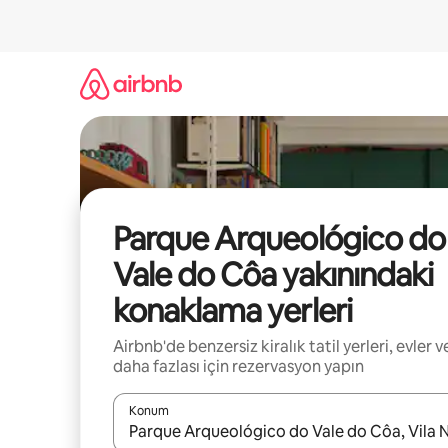
İçeriğe
atla
Parque Arqueológico do
Vale do Côa yakınındaki
konaklama yerleri
Airbnb'de benzersiz kiralık tatil yerleri, evler v
daha fazlası için rezervasyon yapın
Konum
Sonuçlar kullanılabilir olduğunda yukarı ve aşağı 