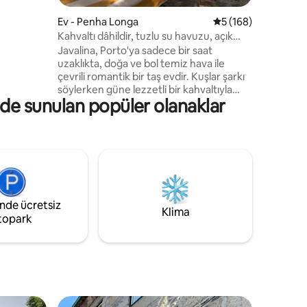
Ev - Penha Longa
5 üzerinden ortala
5 (168)
Kahvaltı dâhildir, tuzlu su havuzu, açık
hava banyosu
Javalina, Porto'ya sadece bir saat
uzaklıkta, doğa ve bol temiz hava ile
çevrili romantik bir taş evdir. Kuşlar şarkı
söylerken güne lezzetli bir kahvaltıyla
nde sunulan popüler olanaklar
başlayın, öğleden sonra büyük bir ağacın
gölgesinde bir kitapla rahatlayın ve
akşamınızı bir kadeh şarap ve derin
sohbetlerle sonlandırın. Muhteşem
ağaçlarla çevrili eşsiz tuzlu su havuzu,
Douro Vadisi'nin nefes kesici manzarasını
sunuyor ve açık hava küveti sizi tüm yıl
boyunca rahat anların tadını çıkarmaya
inde ücretsiz
davet ediyor.
Klima
topark