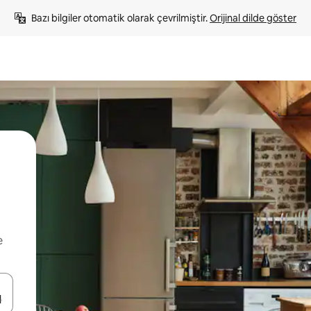
Bazı bilgiler otomatik olarak çevrilmiştir. 
Orijinal dilde göster
e
oklarıyla gezinin veya dokunarak ya da kaydırma hareketleriyle keşfedin