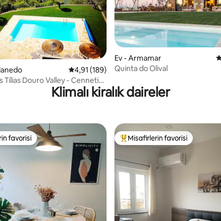
,98 puan, 175 değerlendirme
Ev - Armamar
5
Quinta do Olival
danedo
5 üzerinden ortalama 4,91 puan, 189 değerl
4,91 (189)
 Tílias Douro Valley - Cenneti
Klimalı kiralık daireler
rin favorisi
Misafirlerin favorisi
rin favorisi
Misafirlerin favorilerinden en b