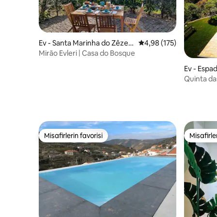
Ev - Santa Marinha do Zêzer
5 üzerinden ortalama 4
4,98 (175)
e
Mirão Evleri | Casa do Bosque
Ev - Espa
Quinta das
Kiralayın
Misafirlerin favorisi
Misafirle
Misafirlerin favorisi
Misafirle