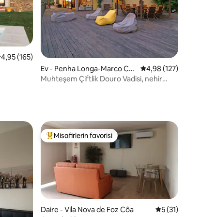
 üzerinden ortalama 4,95 puan, 165 değerlendirme
4,95 (165)
endirme
Ev - Penha Longa-Marco Ca
5 üzerinden ortalama 
4,98 (127)
naveses
Muhteşem Çiftlik Douro Vadisi, nehir
manzarası ve havuz
Misafirlerin favorisi
eğenilenler arasında
Misafirlerin favorilerinden en beğenilenler arasında
Daire - Vila Nova de Foz Côa
5 üzerinden ortal
5 (31)