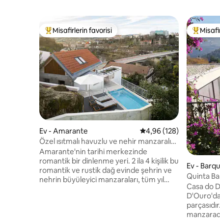
Misafirlerin favorisi
Misafir
Misafirlerin favorilerinden en beğenilenler arasında
Misafirle
Ev - Amarante
5 üzerinden ortalama 4
4,96 (128)
Özel ısıtmalı havuzlu ve nehir manzaralı
dağ evi
Amarante'nin tarihi merkezinde
romantik bir dinlenme yeri. 2 ila 4 kişilik bu
Ev - Barq
romantik ve rustik dağ evinde şehrin ve
Quinta Ba
nehrin büyüleyici manzaraları, tüm yıl
Casa do D
boyunca 30 dereceye kadar ısıtılan özel
D'Ouro'da
bir havuz, derin bir küvet ve daha serin
parçasıdır
günler için şömineli samimi bir atmosfer
manzarada
bulunmaktadır. Ev genelinde klima ve