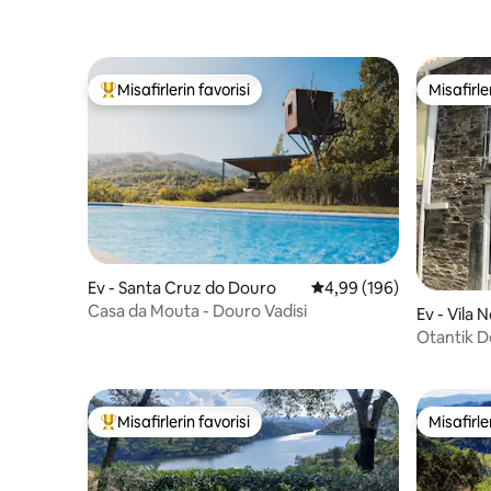
Misafirlerin favorisi
Misafirle
Misafirlerin favorilerinden en beğenilenler arasında
Misafirle
Ev - Santa Cruz do Douro
5 üzerinden ortalama 4
4,99 (196)
Casa da Mouta - Douro Vadisi
Ev - Vila
Otantik Do
Misafirlerin favorisi
Misafirle
Misafirlerin favorilerinden en beğenilenler arasında
Misafirle