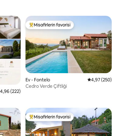
Misafirlerin favorisi
Misafirlerin favorilerinden en beğenilenler arasında
Ev - Fontelo
5 üzerinden ortalama 
4,97 (250)
Cedro Verde Çiftliği
endirme
 üzerinden ortalama 4,96 puan, 222 değerlendirme
4,96 (222)
Misafirlerin favorisi
eğenilenler arasında
Misafirlerin favorilerinden en beğenilenler arasında