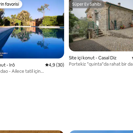
rin favorisi
Süper Ev Sahibi
rin favorisi
Süper Ev Sahibi
Site içi konut - Casal Diz
Portekiz "quinta"da rahat bir da
nut - Irô
5 üzerinden ortalama 4,9 puan, 30 değerl
4,9 (30)
ao - Ailece tatil için
m