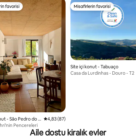
rin favorisi
Misafirlerin favorisi
rin favorisi
Misafirlerin favorisi
Site içi konut - Tabuaço
Casa da Lurdinhas - Douro - T2
4,86 puan, 36 değerlendirme
onut - São Pedro do S
5 üzerinden ortalama 4,83 puan, 87 değerl
4,83 (87)
ri'nin Pencereleri
Aile dostu kiralık evler