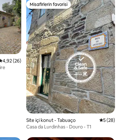
Misafirlerin favorisi
Misafirlerin favorisi
5 üzerinden ortalama 4,92 puan, 26 değerlendirme
4,92 (26)
ire
endirme
Site içi konut - Tabuaço
5 üzerinden ortal
5 (28)
Casa da Lurdinhas - Douro - T1