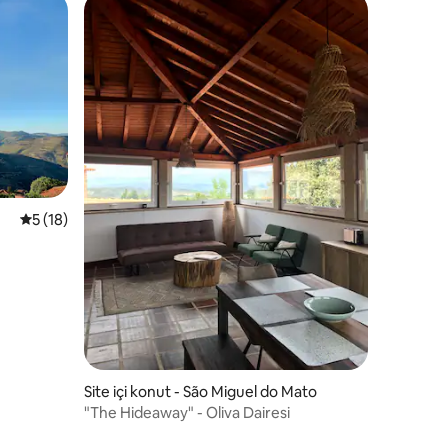
5 üzerinden ortalama 5 puan, 18 değerlendirme
5 (18)
endirme
Site içi konut - São Miguel do Mato
"The Hideaway" - Oliva Dairesi