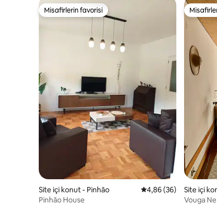
Misafirlerin favorisi
Misafirle
Misafirlerin favorisi
Misafirle
Site içi konut - Pinhão
5 üzerinden ortalama 
4,86 (36)
Site içi k
ul
Pinhão House
Vouga Neh