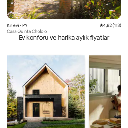
Kır evi - PY
5 üzerinden o
4,82 (113)
Casa Quinta Chololo
Ev konforu ve harika aylık fiyatlar