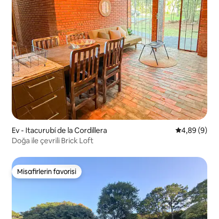
Ev - Itacurubí de la Cordillera
5 üzerinden 
4,89 (9)
Doğa ile çevrili Brick Loft
Misafirlerin favorisi
Misafirlerin favorisi