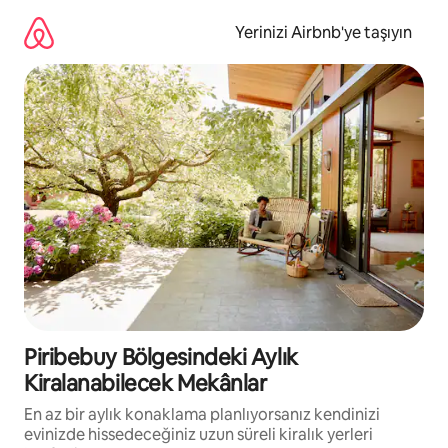
İçeriğe
atla
Yerinizi Airbnb'ye taşıyın
Piribebuy Bölgesindeki Aylık
Kiralanabilecek Mekânlar
En az bir aylık konaklama planlıyorsanız kendinizi
evinizde hissedeceğiniz uzun süreli kiralık yerleri