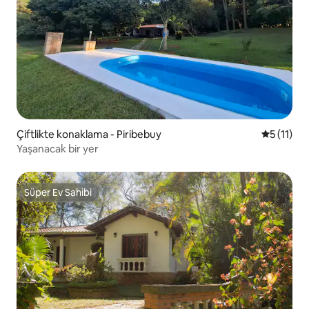
Çiftlikte konaklama - Piribebuy
5 üzerind
5 (11)
Yaşanacak bir yer
Süper Ev Sahibi
Süper Ev Sahibi