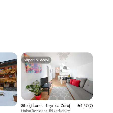
giden basamaklar
endirme
Süper Ev Sahibi
Süper Ev Sahibi
Site içi konut - Krynica-Zdrój
5 üzerinden ortalam
4,57 (7)
Halna Rezidans: iki katlı daire