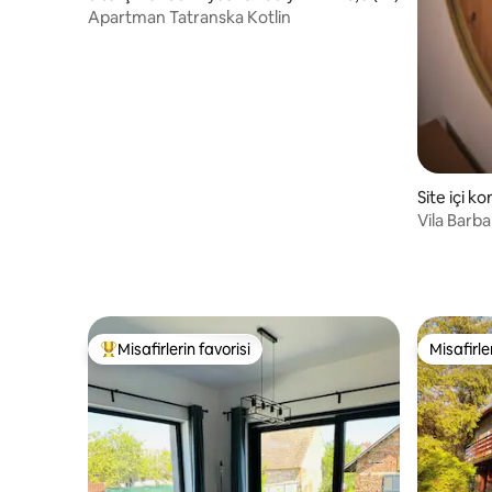
Apartman Tatranska Kotlin
Site içi k
Vila Barb
Misafirlerin favorisi
Misafirle
Misafirlerin favorilerinden en beğenilenler arasında
Misafirle