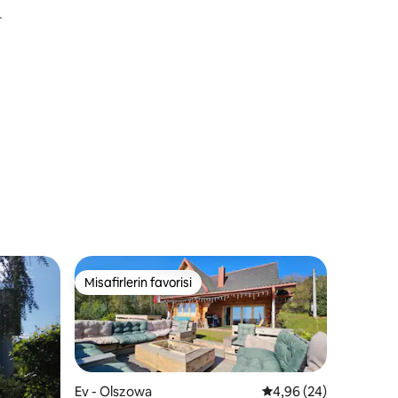
Misafirlerin favorisi
eğenilenler arasında
Misafirlerin favorisi
Ev - Olszowa
5 üzerinden ortalama
4,96 (24)