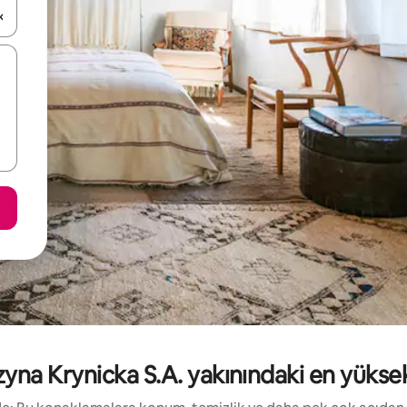
oklarıyla gezinin veya dokunarak ya da kaydırma hareketleriyle keşfedin
 Krynicka S.A. yakınındaki en yüksek pu