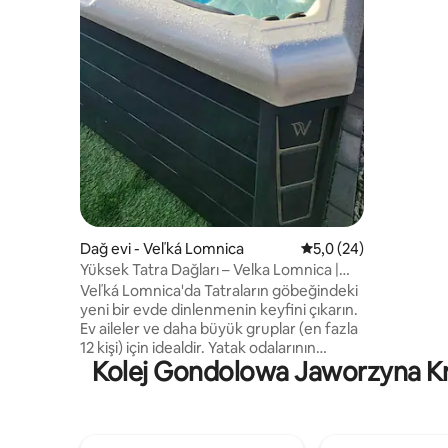
kışın kızak
sessizlik 
sunuyoruz
metre uza
boyunca 1
Kışın sade
mobil ağ k
Dağ evi - Veľká Lomnica
5 üzerinden ortalama
5,0 (24)
Yüksek Tatra Dağları – Velka Lomnica |
Jacuzzi | 8 Misafir
Veľká Lomnica'da Tatraların göbeğindeki
yeni bir evde dinlenmenin keyfini çıkarın.
Ev aileler ve daha büyük gruplar (en fazla
12 kişi) için idealdir. Yatak odalarının
Kolej Gondolowa Jaworzyna Kryni
kapasitesi 8 misafirdir (çatı katında 4
yatak yeri daha vardır, ancak elektrikli
merdivenlerle daha az konforlu erişim
vardır). Ev mahremiyet, ücretsiz otopark,
tam donanımlı bir mutfak, çocuk köşesi