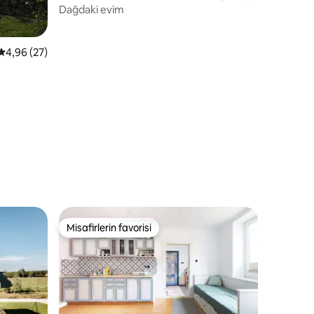
Dağdaki evim
endirme
5 üzerinden ortalama 4,96 puan, 27 değerlendirme
4,96 (27)
Misafirlerin favorisi
Misafirlerin favorisi