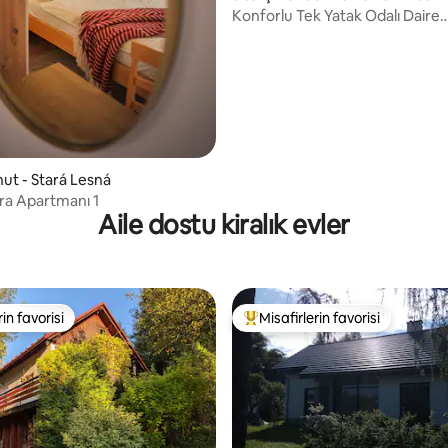
Konforlu Tek Yatak Odalı Daire
TATRAGOLF
onut - Stará Lesná
ara Apartmanı 1
Aile dostu kiralık evler
rin favorisi
Misafirlerin favorisi
rin favorisi
Misafirlerin favorilerinden en b