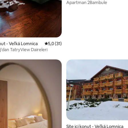
Apartman 2Bambule
onut - Veľká Lomnica
5 üzerinden ortalama 5,0 puan, 31 değerl
5,0 (31)
,81 puan, 109 değerlendirme
'dan TatryView Daireleri
 5,0 puan, 14 değerlendirme
Site içi konut - Veľká Lomnica