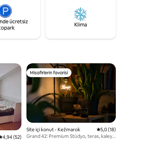
inde ücretsiz
Klima
topark
Misafirlerin favorisi
Misafirlerin favorisi
Site içi konut - Kežmarok
5 üzerinden ortalam
5,0 (18)
Grand 42: Premium Stüdyo, teras, kaleye
5 üzerinden ortalama 4,94 puan, 52 değerlendirme
4,94 (52)