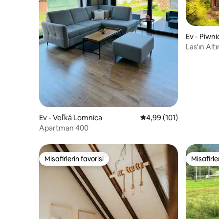
Ev - Piwn
Las'ın Alt
Ev - Veľká Lomnica
5 üzerinden ortalama 4
4,99 (101)
Apartman 400
Misafirlerin favorisi
Misafirle
Misafirlerin favorisi
Misafirle