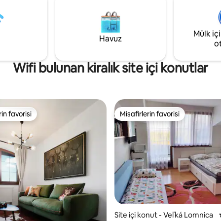
Mülk iç
Havuz
o
Wifi bulunan kiralık site içi konutlar
rin favorisi
Misafirlerin favorisi
rin favorisi
Misafirlerin favorisi
Site içi konut - Veľká Lomnica