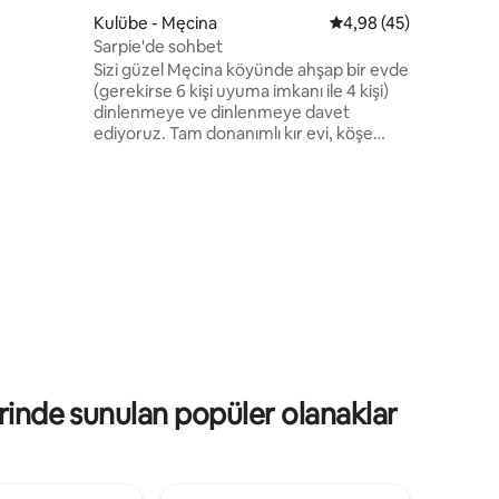
dımıyla
Kulübe - Męcina
5 üzerinden ortalama
4,98 (45)
 ve daha
Sarpie'de sohbet
deh
Sizi güzel Męcina köyünde ahşap bir evde
(gerekirse 6 kişi uyuma imkanı ile 4 kişi)
a
dinlenmeye ve dinlenmeye davet
nmaktadır
ediyoruz. Tam donanımlı kır evi, köşe
ürüme
çekyatlı oturma odası, ocak, mikrodalga
fırın, ekmek kızartma makinesi, tabak,
bardak, çatal bıçak takımı ile donatılmış
küçük mutfak. Üst kattaki yatak odası (1x
çift kişilik yatak 160x200, 2x tek kişilik
yatak 90x200) Kulübenin önünde büyük,
kapalı bir teras vardır. Kulübe, ormanın
etrafında sessiz bir alanda, asfalt yol
erişiminde bulunmaktadır.
erinde sunulan popüler olanaklar