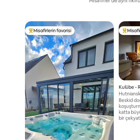
Misafirler de aynı fik
Misafirlerin favorisi
Misafir
Misafirlerin favorilerinden en beğenilenler arasında
Misafirle
Kulübe - 
Hutniansk
Beskid do
koşuşturm
katta büy
bir çekyat 
donanımlı 
geceleri i
internet,