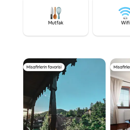
ve kış terası olan çitle çevrili bir bahçe
sunmaktadır. Mükemmel bir dinlenme
için mükemmel bir yer. Tatranska
Lomnica'daki kayak merkezine sadece 10
Mutfak
Wifi
km uzaklıktadır.
Misafirlerin favorisi
Misafirle
Misafirlerin favorisi
Misafirle