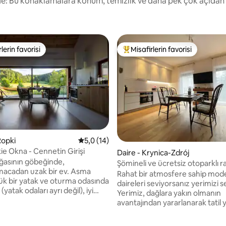
irde: Bu konaklamalara konum, temizlik ve daha pek çok açıdan
lerin favorisi
Misafirlerin favorisi
rin favorilerinden en beğenilenler arasında
Misafirlerin favorilerinden en b
Ropki
5 üzerinden ortalama 5,0 puan, 14 değerl
5,0 (14)
ie Okna - Cennetin Girişi
Daire - Krynica-Zdrój
ğasının göbeğinde,
Şömineli ve ücretsiz otoparklı r
acadan uzak bir ev. ​Asma
Rahat bir atmosfere sahip mod
ük bir yatak ve oturma odasında
daireleri seviyorsanız yerimizi s
(yatak odaları ayrı değil), iyi
Yerimiz, dağlara yakın olmanın
bir mutfak, ısıtmalı tuvalet, film
avantajından yararlanarak tatil y
çin projektör, fiber optik
olarak hizmet verebilir ve uzak
 hamak, barbekü, şömine ve
çalışabileceğiniz bir yer olabilir. Duvardaki