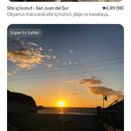
Site içi konut - San Juan del Sur
5 üzerinden o
4,99 (98)
Okyanus manzaralı site içi konut, plaja ve kasabaya
yürüyün, 4 kişilik
Süper Ev Sahibi
Süper Ev Sahibi