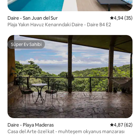
Daire - San Juan del Sur
5 üzerinden o
4,94 (35)
Plaja Yakın Havuz Kenarındaki Daire - Daire B4 E2
Süper Ev Sahibi
Süper Ev Sahibi
Daire - Playa Maderas
5 üzerinden o
4,87 (62)
Casa del Arte özel kat - muhteşem okyanus manzarası