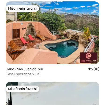
Misafirlerin favorisi
Misafirlerin favorisi
Daire - San Juan del Sur
5 üzerind
5 (10)
Casa Esperanza SJDS
Misafirlerin favorisi
Misafirlerin favorisi