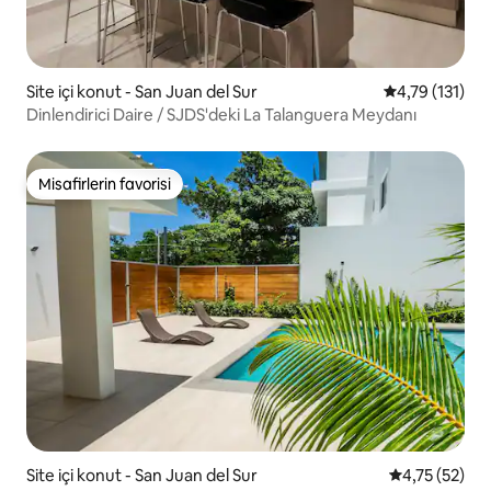
Site içi konut - San Juan del Sur
5 üzerinden o
4,79 (131)
Dinlendirici Daire / SJDS'deki La Talanguera Meydanı
Misafirlerin favorisi
Misafirlerin favorisi
Site içi konut - San Juan del Sur
5 üzerinden 
4,75 (52)