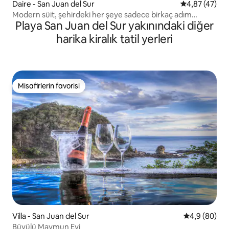
Daire - San Juan del Sur
5 üzerinden o
4,87 (47)
Modern süit, şehirdeki her şeye sadece birkaç adım
Playa San Juan del Sur yakınındaki diğer
uzaklıkta.
harika kiralık tatil yerleri
Misafirlerin favorisi
Misafirlerin favorisi
Villa - San Juan del Sur
5 üzerinden 
4,9 (80)
Büyülü Maymun Evi