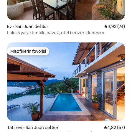
Ev - San Juan del Sur
5 üzerinden o
4,92 (74)
Lüks 5 yataklı mülk, havuz, otel benzeri deneyim
Misafirlerin favorisi
Misafirlerin favorisi
Tatil evi - San Juan del Sur
5 üzerinden o
4,82 (67)