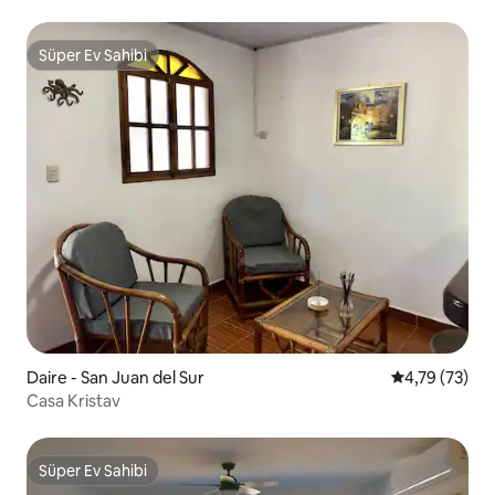
- Klima ve Sıcak Su
Süper Ev Sahibi
Süper Ev Sahibi
Daire - San Juan del Sur
5 üzerinden o
4,79 (73)
Casa Kristav
Süper Ev Sahibi
Süper Ev Sahibi