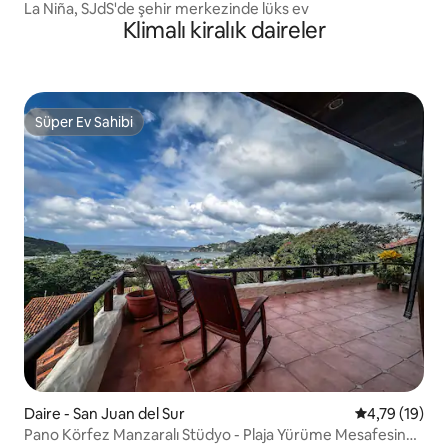
La Niña, SJdS'de şehir merkezinde lüks ev
Klimalı kiralık daireler
Süper Ev Sahibi
Süper Ev Sahibi
Daire - San Juan del Sur
5 üzerinden 
4,79 (19)
Pano Körfez Manzaralı Stüdyo - Plaja Yürüme Mesafesinde