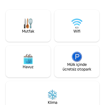
fotoğraflarını çekeceğinizden emin
odada yeni klima i
olabilirsiniz! Caddenin hemen karşısında
seyahati için tasarlanmı
günlerinizin ve akşamlarınızın keyfini
yiyecek ve temel y
çıkarabileceğiniz restoranlar, barlar ve
yakınsınız. Kapı gör
alışveriş merkezleri var. LÜTFEN DİKKAT:
ve sörf dersleri, ö
ASANSÖR YOKTUR. 4. kata çıkmak için 3
hizmeti ve ulaşım 
kat merdiven çıkabilmelidir.
gibi isteğe bağlı 
Mutfak
Wifi
Mülk içinde
Havuz
ücretsiz otopark
Klima