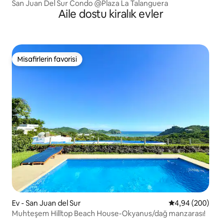
San Juan Del Sur Condo @Plaza La Talanguera
Aile dostu kiralık evler
Misafirlerin favorisi
Misafirlerin favorisi
Ev - San Juan del Sur
5 üzerinden or
4,94 (200)
Muhteşem Hilltop Beach House-Okyanus/dağ manzarası!