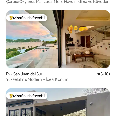
Çarpıcı Okyanus Manzaralı Mülk: Havuz, Klima ve Küvetler
Misafirlerin favorisi
Misafirlerin favorilerinden en beğenilenler arasında
Ev - San Juan del Sur
5 üzerind
5 (18)
Yükseltilmiş Modern ~ İdeal Konum
Misafirlerin favorisi
Misafirlerin favorilerinden en beğenilenler arasında