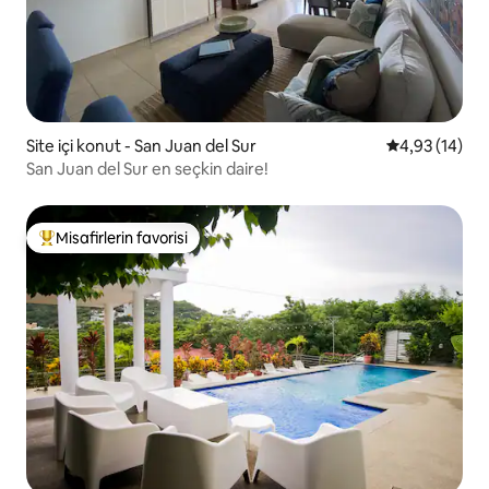
Site içi konut - San Juan del Sur
5 üzerinden o
4,93 (14)
San Juan del Sur en seçkin daire!
Misafirlerin favorisi
Misafirlerin favorilerinden en beğenilenler arasında