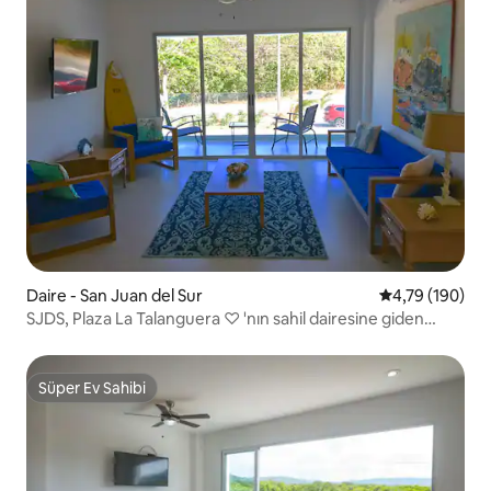
Daire - San Juan del Sur
5 üzerinden or
4,79 (190)
SJDS, Plaza La Talanguera ♡ 'nın sahil dairesine giden
adımlar
Süper Ev Sahibi
Süper Ev Sahibi