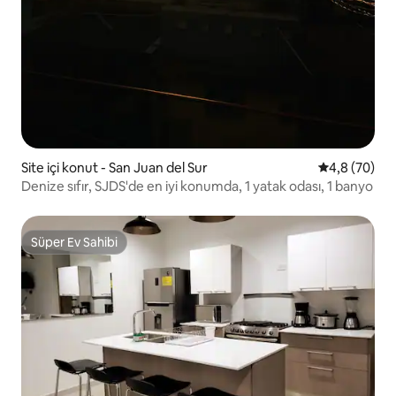
Site içi konut - San Juan del Sur
5 üzerinden 
4,8 (70)
Denize sıfır, SJDS'de en iyi konumda, 1 yatak odası, 1 banyo
Süper Ev Sahibi
Süper Ev Sahibi