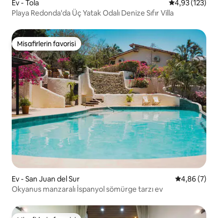
Ev - Tola
5 üzerinden o
4,93 (123)
Playa Redonda'da Üç Yatak Odalı Denize Sıfır Villa
Misafirlerin favorisi
Misafirlerin favorisi
Ev - San Juan del Sur
5 üzerinden 
4,86 (7)
Okyanus manzaralı İspanyol sömürge tarzı ev