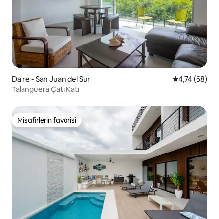
Daire - San Juan del Sur
5 üzerinden o
4,74 (68)
Talanguera Çatı Katı
Misafirlerin favorisi
Misafirlerin favorisi