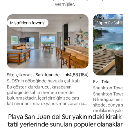
vermişler.
Misafirlerin favorisi
Süper Ev Sahibi
Misafirlerin favorisi
Süper Ev Sahibi
Site içi konut - San Juan del
5 üzerinden ortalama 4,88 puan
4,88 (154)
Sur
SJDS'nin göbeğinde havuzlu çatı katı.
Ev - Tola
Bu gösteri durdurucu, kasabanın
Shankton Tower | 4
göbeğinde sahilin hemen önünde
Klima | Muhteşem
Shankton Tower, P
bulunmaktadır. İçeri girdiğinizde çatı
Nikaragua'nın üzeri
katının inanılmaz okyanus manzarasına
sitede, dünya stan
ve şık tasarımına hayran kalacaksınız.
molalarına yakın 
Plajın yaklaşık 180 derecelik
Playa San Juan del Sur yakınındaki kiralık
konumda yer alan ge
manzarasıyla, arkadaşlarınızı
Ev, hızlı kablosuz i
tatil yerlerinde sunulan popüler olanaklar
kıskandıracak en iyi Instagram
modern teknoloji 