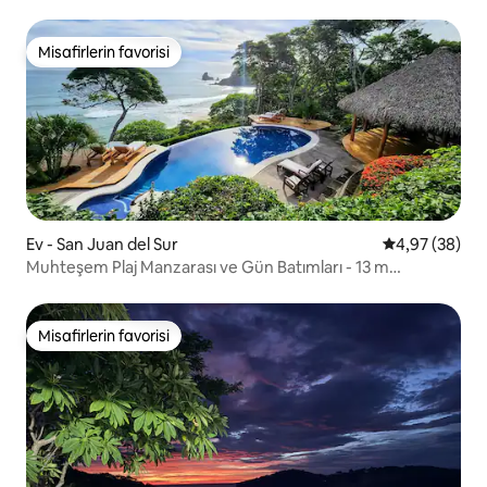
Misafirlerin favorisi
Misafirlerin favorisi
Ev - San Juan del Sur
5 üzerinden o
4,97 (38)
Muhteşem Plaj Manzarası ve Gün Batımları - 13 m
Sonsuzluk Havuzu
Misafirlerin favorisi
Misafirlerin favorisi