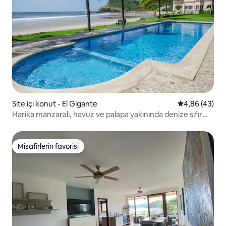
Site içi konut - El Gigante
5 üzerinden o
4,86 (43)
Harika manzaralı, havuz ve palapa yakınında denize sıfır
daire
Misafirlerin favorisi
Misafirlerin favorisi