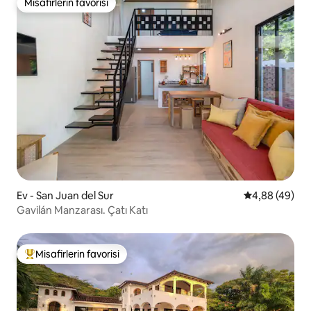
Misafirlerin favorisi
Misafirlerin favorisi
Ev - San Juan del Sur
5 üzerinden o
4,88 (49)
Gavilán Manzarası. Çatı Katı
Misafirlerin favorisi
Misafirlerin favorilerinden en beğenilenler arasında