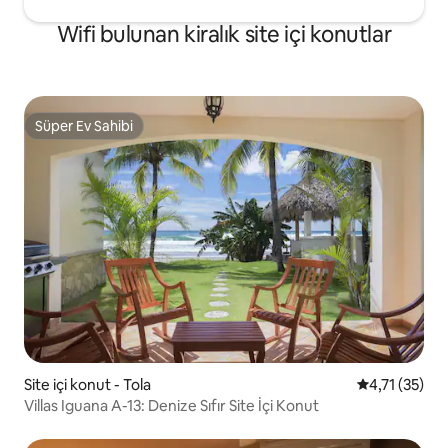
Wifi bulunan kiralık site içi konutlar
Süper Ev Sahibi
Süper Ev Sahibi
Site içi konut - Tola
5 üzerinden 
4,71 (35)
Villas Iguana A-13: Denize Sıfır Site İçi Konut