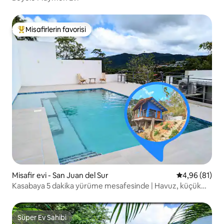
Misafirlerin favorisi
Misafirlerin favorilerinden en beğenilenler arasında
Misafir evi - San Juan del Sur
5 üzerinden o
4,96 (81)
Kasabaya 5 dakika yürüme mesafesinde | Havuz, küçük
jakuzi, sıcak duş
Süper Ev Sahibi
Süper Ev Sahibi