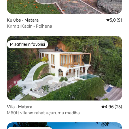
Kulübe - Matara
5 üzerinde
5,0 (9)
Kırmızı Kabin - Polhena
Misafirlerin favorisi
Misafirlerin favorisi
Villa - Matara
5 üzerinden o
4,96 (25)
M60ft villanın rahat uçurumu madiha