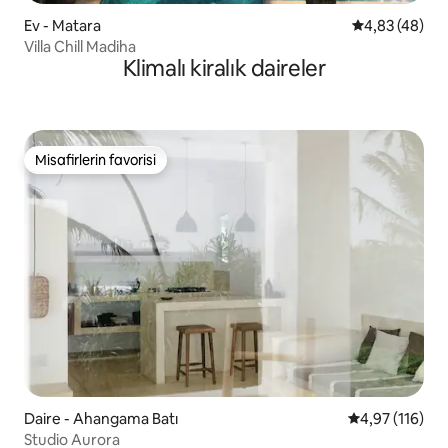
Ev - Matara
5 üzerinden o
4,83 (48)
Villa Chill Madiha
Klimalı kiralık daireler
Misafirlerin favorisi
Misafirlerin favorisi
Daire - Ahangama Batı
5 üzerinden o
4,97 (116)
Studio Aurora