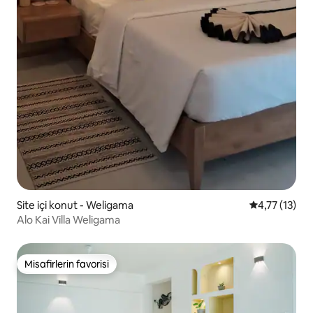
Site içi konut - Weligama
5 üzerinden 
4,77 (13)
Alo Kai Villa Weligama
Misafirlerin favorisi
Misafirlerin favorisi