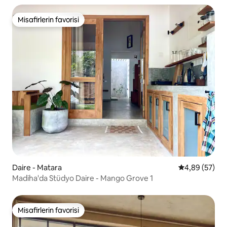
Misafirlerin favorisi
Misafirlerin favorisi
Daire - Matara
5 üzerinden o
4,89 (57)
Madiha'da Stüdyo Daire - Mango Grove 1
Misafirlerin favorisi
Misafirlerin favorisi