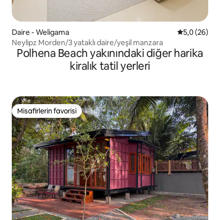
Daire - Weligama
5 üzerinden 
5,0 (26)
Neylipz Morden/3 yataklı daire/yeşil manzara
Polhena Beach yakınındaki diğer harika
kiralık tatil yerleri
Misafirlerin favorisi
Misafirlerin favorisi