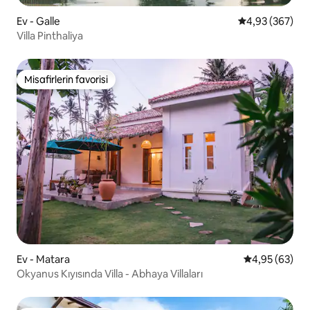
Ev - Galle
5 üzerinden or
4,93 (367)
Villa Pinthaliya
Misafirlerin favorisi
Misafirlerin favorisi
Ev - Matara
5 üzerinden o
4,95 (63)
Okyanus Kıyısında Villa - Abhaya Villaları