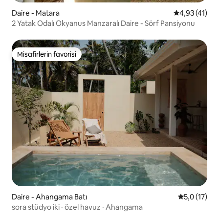
Daire - Matara
5 üzerinden 
4,93 (41)
2 Yatak Odalı Okyanus Manzaralı Daire - Sörf Pansiyonu
Misafirlerin favorisi
Misafirlerin favorisi
Daire - Ahangama Batı
5 üzerinden
5,0 (17)
sora stüdyo iki · özel havuz · Ahangama