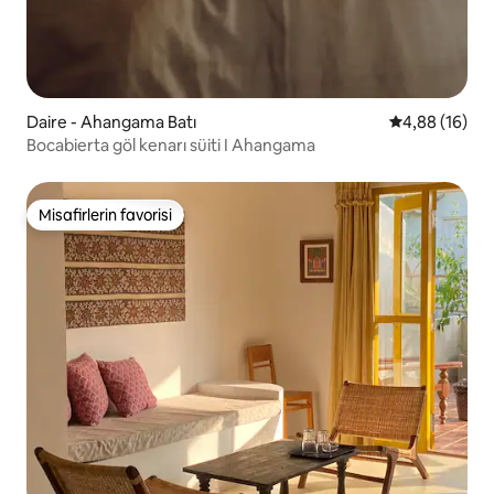
Daire - Ahangama Batı
5 üzerinden o
4,88 (16)
Bocabierta göl kenarı süiti I Ahangama
Misafirlerin favorisi
Misafirlerin favorisi