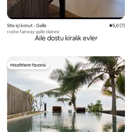
Site içi konut - Galle
5 üzerinde
5,0 (7)
roshe fairway galle dairesi
Aile dostu kiralık evler
Misafirlerin favorisi
Misafirlerin favorisi