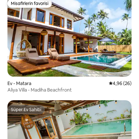
Misafirlerin favorisi
Misafirlerin favorisi
Ev - Matara
5 üzerinden o
4,96 (26)
Aliya Villa - Madiha Beachfront
Süper Ev Sahibi
Süper Ev Sahibi