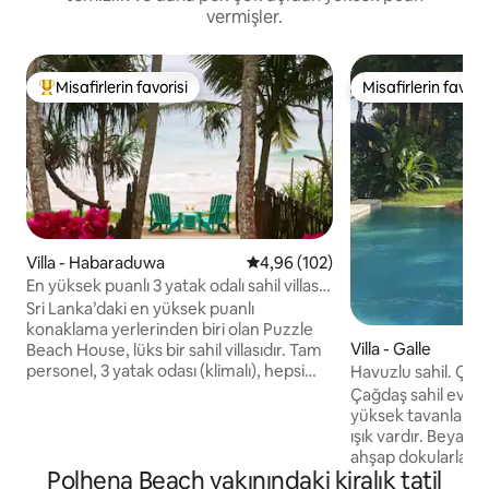
vermişler.
Misafirlerin favorisi
Misafirlerin favoris
Misafirlerin favorilerinden en beğenilenler arasında
Misafirlerin favoris
Villa - Habaraduwa
5 üzerinden ortalama 4,96 puan
4,96 (102)
En yüksek puanlı 3 yatak odalı sahil villası,
şef ve personelman.
Sri Lanka’daki en yüksek puanlı
konaklama yerlerinden biri olan Puzzle
Villa - Galle
Beach House, lüks bir sahil villasıdır. Tam
personel, 3 yatak odası (klimalı), hepsi
Havuzlu sahil. Çant
banyolu ve ücretsiz kahvaltı
rahatlayın, keyfini 
Çağdaş sahil evind
sunulmaktadır. Airbnb'nin dünya
yüksek tavanlar ve
çapındaki en iyi evleri arasında yer alan
ışık vardır. Beyaz 
bu cevher, tropikal zarafeti, olağanüstü
ahşap dokularla vurgu
hizmeti ve mahremiyeti bir araya
Polhena Beach yakınındaki kiralık tatil
bahçenin özel kull