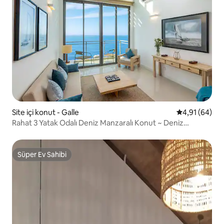
Site içi konut - Galle
5 üzerinden o
4,91 (64)
Rahat 3 Yatak Odalı Deniz Manzaralı Konut ~ Deniz
Manzarası ~ G'FortIn5 ~ Galle ~ LUX
Süper Ev Sahibi
Süper Ev Sahibi