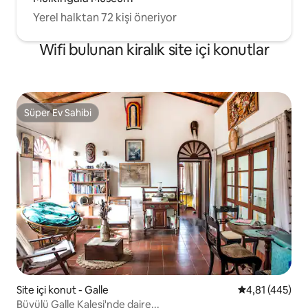
Yerel halktan 72 kişi öneriyor
Wifi bulunan kiralık site içi konutlar
Süper Ev Sahibi
Süper Ev Sahibi
Site içi konut - Galle
5 üzerinden or
4,81 (445)
Büyülü Galle Kalesi'nde daire...