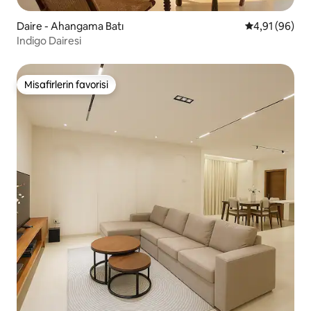
Daire - Ahangama Batı
5 üzerinden o
4,91 (96)
Indigo Dairesi
Misafirlerin favorisi
Misafirlerin favorisi