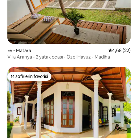
Ev - Matara
5 üzerinden o
4,68 (22)
Villa Aranya - 2 yatak odası - Özel Havuz - Madiha
Misafirlerin favorisi
Misafirlerin favorisi