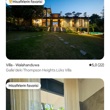
Misafirlerin favorisi
Misafirlerin favorilerinden en beğenilenler arasında
Villa - Walahanduwa
5 üzerinden
5,0 (22)
Galle'deki Thompson Heights Lüks Villa
Misafirlerin favorisi
Misafirlerin favorisi