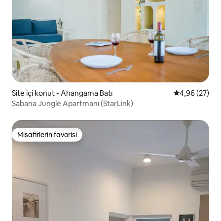
Site içi konut - Ahangama Batı
5 üzerinden o
4,96 (27)
Sabana Jungle Apartmanı (StarLink)
Misafirlerin favorisi
Misafirlerin favorisi