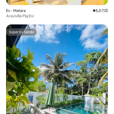
Ev - Matara
5 üzerinden
5,0 (13)
Aravivilla Plaj Evi
Süper Ev Sahibi
Süper Ev Sahibi