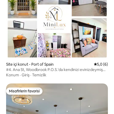
Site içi konut - Port of Spain
5 üzerinde
5,0 (6)
#4. Ana St, Woodbrook P.O.S.'da kendinizi evinizdeymiş
gibi hissedersiniz
Konum
·
Giriş
·
Temizlik
Misafirlerin favorisi
Misafirlerin favorisi