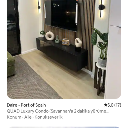
Daire - Port of Spain
5 üzerinden
5,0 (17)
QUAD Luxury Condo (Savannah'a 2 dakika yürüme
mesafesinde)
Konum
·
Aile
·
Konukseverlik