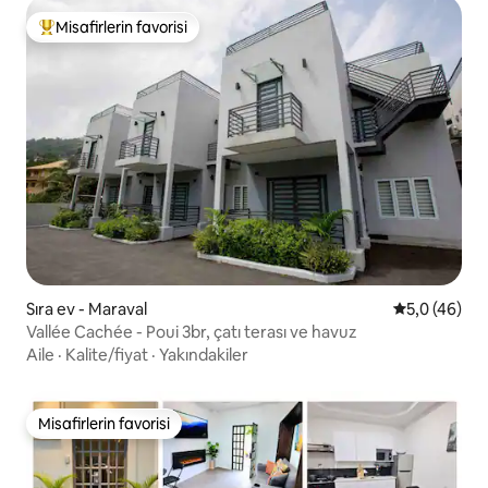
Misafirlerin favorisi
Misafirlerin favorilerinden en beğenilenler arasında
Sıra ev - Maraval
5 üzerinden
5,0 (46)
Vallée Cachée - Poui 3br, çatı terası ve havuz
Aile
·
Kalite/fiyat
·
Yakındakiler
Misafirlerin favorisi
Misafirlerin favorisi