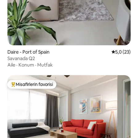
Daire - Port of Spain
5 üzerinden
5,0 (23)
Savanada Q2
Aile
·
Konum
·
Mutfak
Misafirlerin favorisi
Misafirlerin favorilerinden en beğenilenler arasında