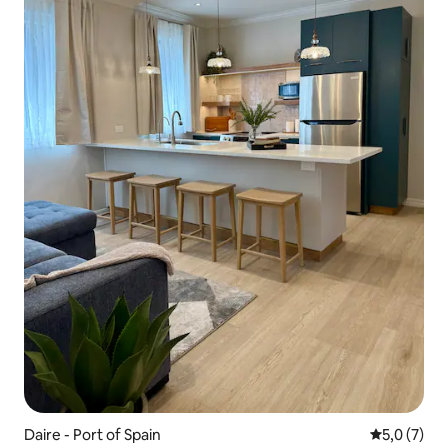
Daire - Port of Spain
5 üzerinde
5,0 (7)