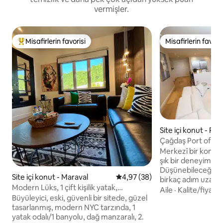
vermişler.
Misafirlerin favorisi
Misafirlerin favoris
Misafirlerin favorilerinden en beğenilenler arasında
Misafirlerin favoris
Site içi konut - Por
Çağdaş Port of Sp
Merkezî bir konu
şık bir deneyimin ta
Düşünebileceğiniz
Site içi konut - Maraval
5 üzerinden ortalama 4,97 pua
4,97 (38)
birkaç adım uzaklıktadır. Adan
Modern Lüks, 1 çift kişilik yatak,
en iyi restoranlar, 
Aile
·
Kalite/fiyat
·
manzaralı 1 banyo.
Büyüleyici, eski, güvenli bir sitede, güzel
süpermarketler, e
tasarlanmış, modern NYC tarzında, 1
hastaneler ve çok d
yatak odalı/1 banyolu, dağ manzaralı, 2.
veya daha güvenli 