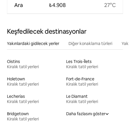
Ara
₺4.908
27°C
Keşfedilecek destinasyonlar
Yakınlardaki gidilecek yerler
Diğer konaklama türleri
Yakı
Oistins
Les Trois-Îlets
Kiralık tatil yerleri
Kiralık tatil yerleri
Holetown
Fort-de-France
Kiralık tatil yerleri
Kiralık tatil yerleri
Lecherías
Le Diamant
Kiralık tatil yerleri
Kiralık tatil yerleri
Bridgetown
Daha fazlasını göster
Kiralık tatil yerleri