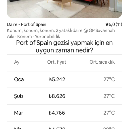
Daire - Port of Spain
5 üzerinden
5,0 (11)
Konum, konum, konum. 2 yataklı daire @ QP Savannah
Aile
·
Konum
·
Yürünebilirlik
Port of Spain gezisi yapmak için en
uygun zaman nedir?
Ay
Ort. fiyat
Ort. sıcaklık
Oca
₺5.242
27°C
Şub
₺8.626
27°C
Mar
₺4.766
27°C