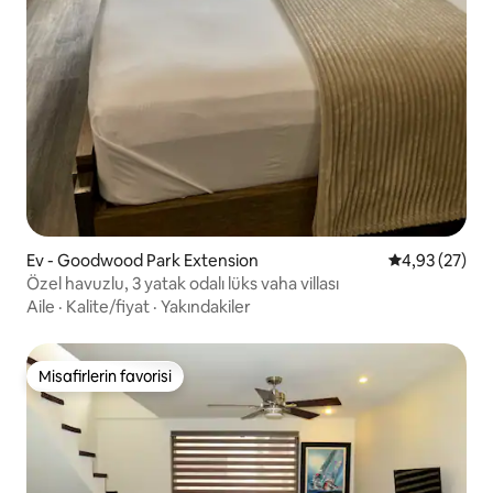
Ev - Goodwood Park Extension
5 üzerinden o
4,93 (27)
Özel havuzlu, 3 yatak odalı lüks vaha villası
Aile
·
Kalite/fiyat
·
Yakındakiler
Misafirlerin favorisi
Misafirlerin favorisi