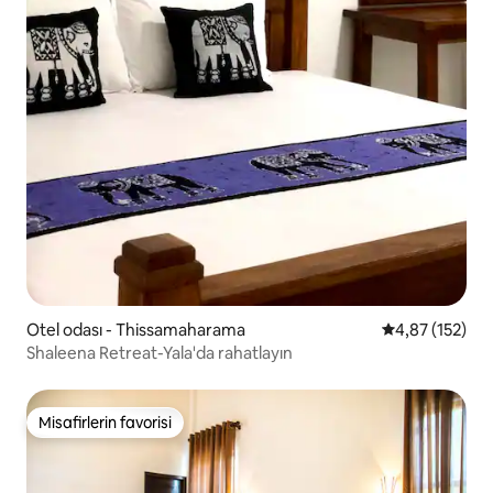
Otel odası - Thissamaharama
5 üzerinden o
4,87 (152)
Shaleena Retreat-Yala'da rahatlayın
Misafirlerin favorisi
Misafirlerin favorisi