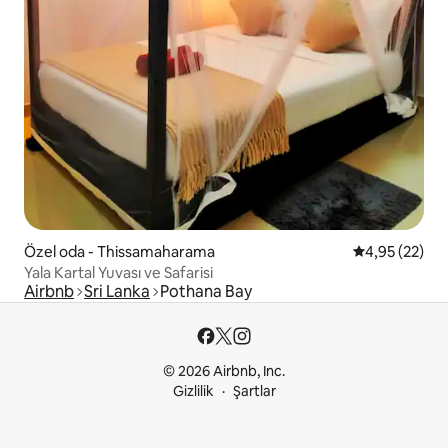
Özel oda - Thissamaharama
5 üzerinden o
4,95 (22)
Yala Kartal Yuvası ve Safarisi
Airbnb
Sri Lanka
Pothana Bay
© 2026 Airbnb, Inc.
Gizlilik
Şartlar