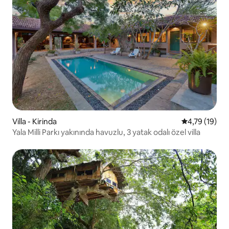
Villa - Kirinda
5 üzerinden 
4,79 (19)
Yala Milli Parkı yakınında havuzlu, 3 yatak odalı özel villa