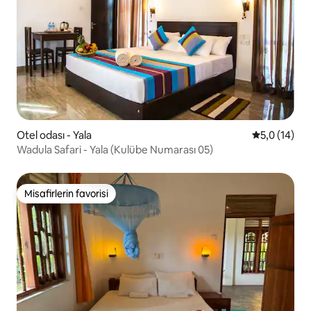
Otel odası - Yala
5 üzerinden
5,0 (14)
Wadula Safari - Yala (Kulübe Numarası 05)
Misafirlerin favorisi
Misafirlerin favorisi