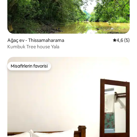
Ağaç ev - Thissamaharama
5 üzerinde
4,6 (5)
Kumbuk Tree house Yala
Misafirlerin favorisi
Misafirlerin favorisi