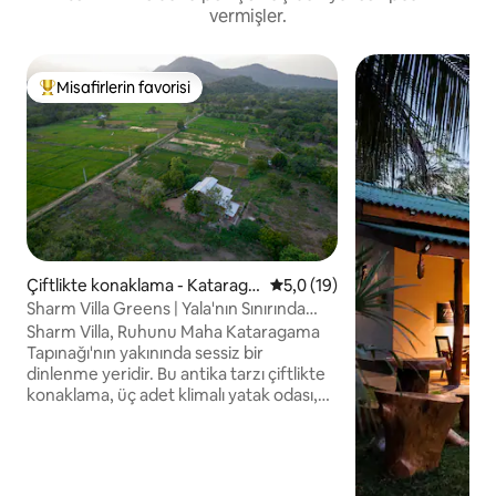
vermişler.
Misafirlerin favorisi
Misafirlerin favorilerinden en beğenilenler arasında
Çiftlikte konaklama - Kataraga
5 üzerinden ortalama 5,0 pua
5,0 (19)
ma
Sharm Villa Greens | Yala'nın Sınırında
Konaklayın
Sharm Villa, Ruhunu Maha Kataragama
Tapınağı'nın yakınında sessiz bir
dinlenme yeridir. Bu antika tarzı çiftlikte
konaklama, üç adet klimalı yatak odası,
rustik mobilyalar ve kendi kendine
yemek pişirme olanaklarına
sahiptir.Temiz odalar, bahçe ve yerel
alanlara kolay erişim🍽️ sunuyor. Çevresi