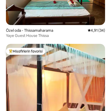
Özel oda - Thissamaharama
5 üzerinden o
4,91 (34)
Yaye Guest House Thissa
Misafirlerin favorisi
Misafirlerin favorilerinden en beğenilenler arasında