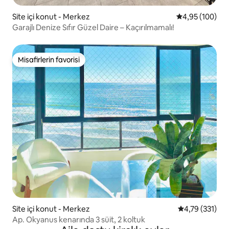
Site içi konut - Merkez
5 üzerinden or
4,95 (100)
Garajlı Denize Sıfır Güzel Daire – Kaçırılmamalı!
Misafirlerin favorisi
Misafirlerin favorisi
Site içi konut - Merkez
5 üzerinden o
4,79 (331)
Ap. Okyanus kenarında 3 süit, 2 koltuk