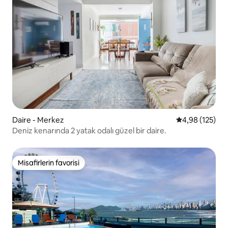
Daire - Merkez
5 üzerinden or
4,98 (125)
Deniz kenarında 2 yatak odalı güzel bir daire.
Misafirlerin favorisi
Misafirlerin favorisi