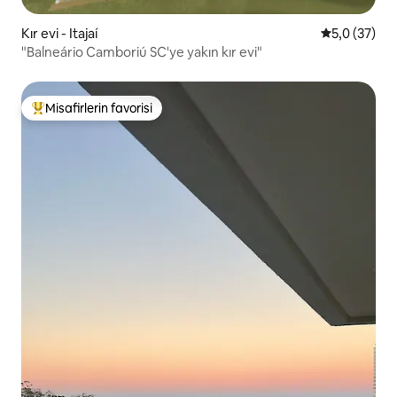
Kır evi - Itajaí
5 üzerinden
5,0 (37)
"Balneário Camboriú SC'ye yakın kır evi"
Misafirlerin favorisi
Misafirlerin favorilerinden en beğenilenler arasında