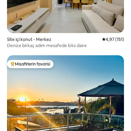
Site içi konut - Merkez
5 üzerinden o
4,97 (151)
Denize birkaç adım mesafede lüks daire
Misafirlerin favorisi
Misafirlerin favorilerinden en beğenilenler arasında