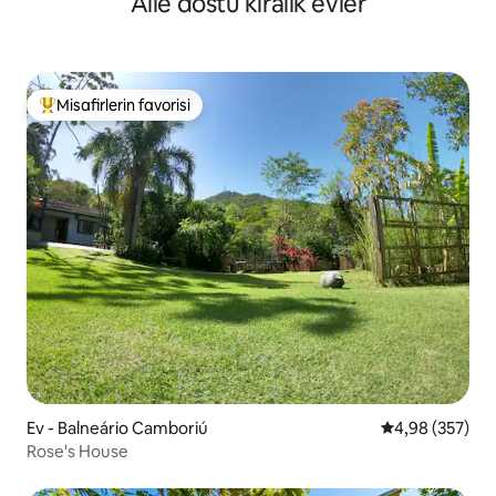
Aile dostu kiralık evler
Misafirlerin favorisi
Misafirlerin favorilerinden en beğenilenler arasında
Ev - Balneário Camboriú
5 üzerinden or
4,98 (357)
Rose's House