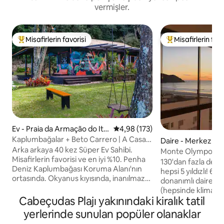
vermişler.
Misafirlerin favorisi
Misafirlerin favo
Misafirlerin favorilerinden en beğenilenler arasında
Misafirlerin favor
Ev - Praia da Armação do Ita
5 üzerinden ortalama 4,98 puan
4,98 (173)
pocorói
Kaplumbağalar + Beto Carrero | A Casa
Daire - Merkez
do Pôr do Sol®
Arka arkaya 40 kez Süper Ev Sahibi.
Monte Olympos | D
Misafirlerin favorisi ve en iyi %10. Penha
süit+2 oda | Klima
130'dan fazla değ
Deniz Kaplumbağası Koruma Alanı'nın
hepsi 5 yıldızlı! 6 misafire kadar tam
ortasında. Okyanus kıyısında, inanılmaz
donanımlı daire: - 1 süit + 2 yatak odası
gün batımı. Beto Carrero World'e 10
(hepsinde klima ve 
dakika mesafede. Temiz hava, ısıtma ve
Cabeçudas Plajı yakınındaki kiralık tatil
deniz manzaralı) - Doğrudan Barra Norte
soğutma. Okyanusun, teknelerin,
manzaralı oturma ve
yerlerinde sunulan popüler olanaklar
kaplumbağaların, ormanın, dağların, gün
donanımlı mutfak ve ç