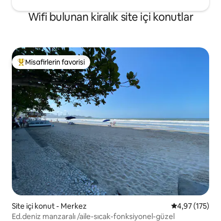
Wifi bulunan kiralık site içi konutlar
Misafirlerin favorisi
Misafirlerin favorilerinden en beğenilenler arasında
Site içi konut - Merkez
5 üzerinden o
4,97 (175)
Ed.deniz manzaralı /aile-sıcak-fonksiyonel-güzel