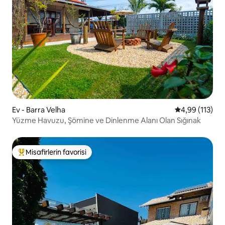
Ev - Barra Velha
5 üzerinden o
4,99 (113)
Yüzme Havuzu, Şömine ve Dinlenme Alanı Olan Sığınak
Misafirlerin favorisi
Misafirlerin favorilerinden en beğenilenler arasında