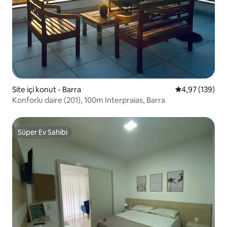
Site içi konut - Barra
5 üzerinden or
4,97 (139)
Konforlu daire (201), 100m Interpraias, Barra
Süper Ev Sahibi
Süper Ev Sahibi