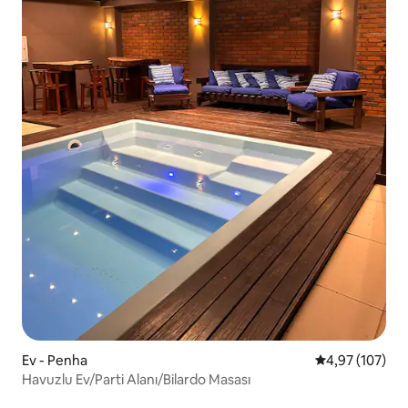
Ev - Penha
5 üzerinden or
4,97 (107)
Havuzlu Ev/Parti Alanı/Bilardo Masası