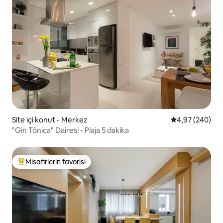
Site içi konut - Merkez
5 üzerinden or
4,97 (240)
"Gin Tônica" Dairesi • Plaja 5 dakika
Misafirlerin favorisi
Misafirlerin favorilerinden en beğenilenler arasında