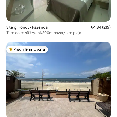
Site içi konut - Fazenda
5 üzerinden or
4,84 (219)
Tüm daire süit/yeni/300m pazar/1km plaja
Misafirlerin favorisi
Misafirlerin favorilerinden en beğenilenler arasında