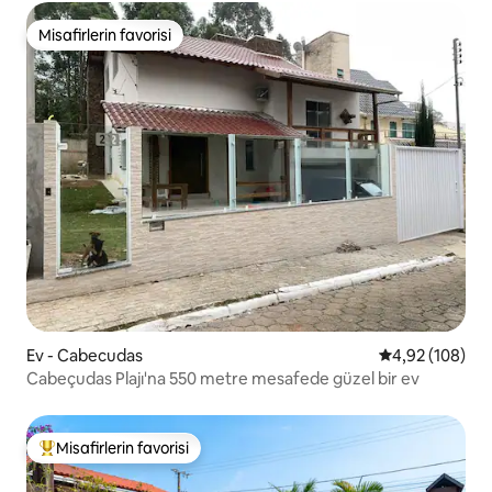
Misafirlerin favorisi
Misafirlerin favorisi
Ev - Cabecudas
5 üzerinden or
4,92 (108)
Cabeçudas Plajı'na 550 metre mesafede güzel bir ev
Misafirlerin favorisi
Misafirlerin favorilerinden en beğenilenler arasında