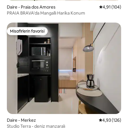
Daire - Praia dos Amores
5 üzerinden o
4,91 (104)
PRAIA BRAVA'da Mangallı Harika Konum
Misafirlerin favorisi
Misafirlerin favorisi
Daire - Merkez
5 üzerinden or
4,93 (126)
Studio Terra - deniz manzaralı