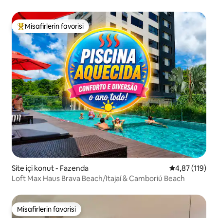
Misafirlerin favorisi
Misafirlerin favorilerinden en beğenilenler arasında
Site içi konut - Fazenda
5 üzerinden o
4,87 (119)
Loft Max Haus Brava Beach/Itajaí & Camboriú Beach
Misafirlerin favorisi
Misafirlerin favorisi