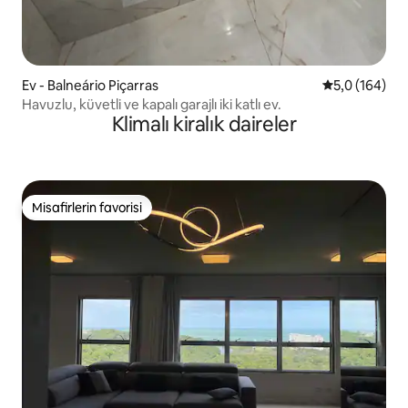
Ev - Balneário Piçarras
5 üzerinden o
5,0 (164)
Havuzlu, küvetli ve kapalı garajlı iki katlı ev.
Klimalı kiralık daireler
Misafirlerin favorisi
Misafirlerin favorisi