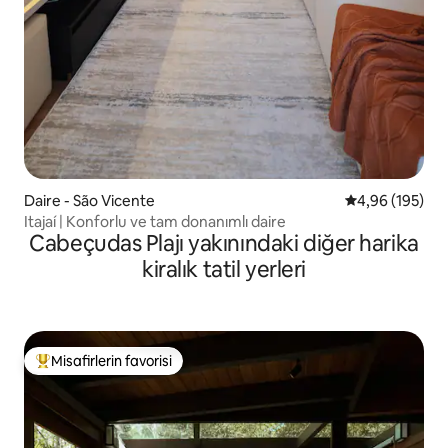
Daire - São Vicente
5 üzerinden or
4,96 (195)
Itajaí | Konforlu ve tam donanımlı daire
Cabeçudas Plajı yakınındaki diğer harika
kiralık tatil yerleri
Misafirlerin favorisi
Misafirlerin favorilerinden en beğenilenler arasında