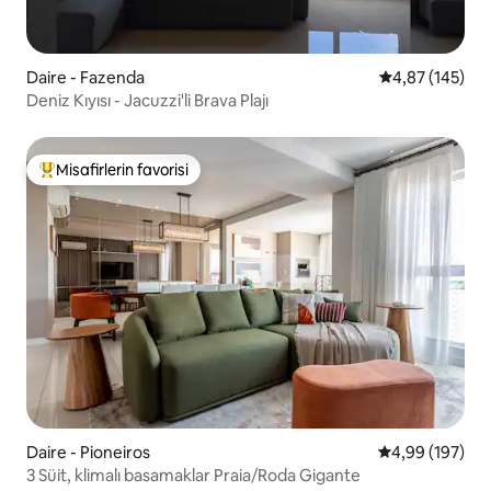
Daire - Fazenda
5 üzerinden or
4,87 (145)
Deniz Kıyısı - Jacuzzi'li Brava Plajı
Misafirlerin favorisi
Misafirlerin favorilerinden en beğenilenler arasında
Daire - Pioneiros
5 üzerinden or
4,99 (197)
3 Süit, klimalı basamaklar Praia/Roda Gigante