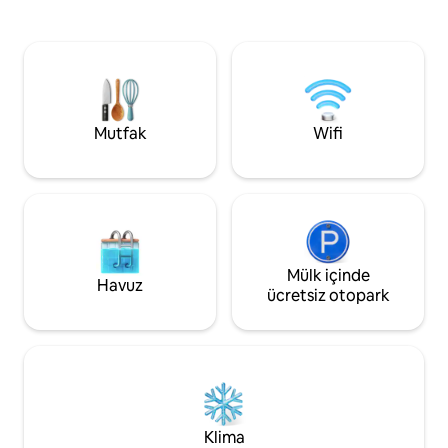
batımının, ayın ve parkın havai fişek
boy bir araç için özel g
gösterisinin muhteşem manzarası. Casa
Atlântica'da deniz
do Pôr do Sol®. Ev sahipliğinden daha
Atlântica'da, ortak
fazlası. Bu bir deneyim. Süper
manzarasına sahip
Promosyon 40x Süper Ev Sahibi: 3
- Çamaşırhanede 
geceden başlayarak %20'ye varan
takımı ve banyo havluları - E
kademeli indirim (çift kişilik yatak için
dostu
Mutfak
Wifi
taban fiyat). Keyfini çıkarın!
Mülk içinde
Havuz
ücretsiz otopark
Klima