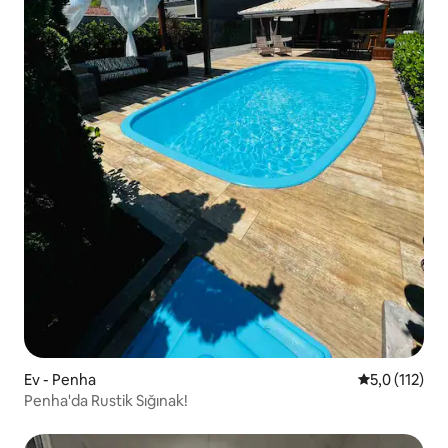
Ev - Penha
5 üzerinden 
5,0 (112)
Penha'da Rustik Sığınak!