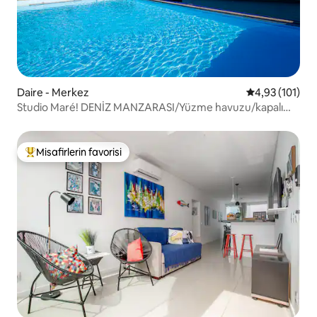
Daire - Merkez
5 üzerinden o
4,93 (101)
Studio Maré! DENİZ MANZARASI/Yüzme havuzu/kapalı
otopark
Misafirlerin favorisi
Misafirlerin favorilerinden en beğenilenler arasında