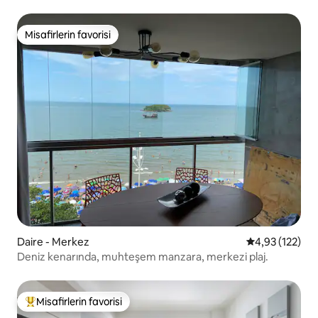
Misafirlerin favorisi
Misafirlerin favorisi
Daire - Merkez
5 üzerinden o
4,93 (122)
Deniz kenarında, muhteşem manzara, merkezi plaj.
Misafirlerin favorisi
Misafirlerin favorilerinden en beğenilenler arasında