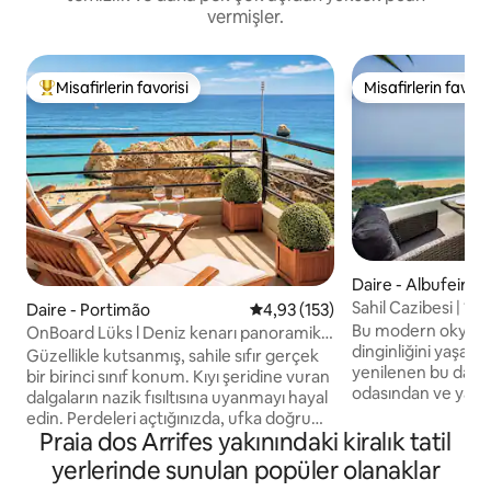
vermişler.
Misafirlerin favorisi
Misafirlerin favoris
Misafirlerin favorilerinden en beğenilenler arasında
Misafirlerin favoris
Daire - Albufeira 
e Água
Sahil Cazibesi | 1B
Daire - Portimão
5 üzerinden ortalama 4,93 puan
4,93 (153)
Bu modern okyanu
OnBoard Lüks l Deniz kenarı panoramik
dinginliğini yaşay
okyanus manzarası
Güzellikle kutsanmış, sahile sıfır gerçek
yenilenen bu dair
bir birinci sınıf konum. Kıyı şeridine vuran
odasından ve yata
dalgaların nazik fısıltısına uyanmayı hayal
olağanüstü deniz 
edin. Perdeleri açtığınızda, ufka doğru
bulunmaktadır. Bu 
Praia dos Arrifes yakınındaki kiralık tatil
uzanan uçsuz bucaksız, ışıldayan
dairede 2 yatak,
okyanusun hayranlık uyandıran
yerlerinde sunulan popüler olanaklar
yastıklar, yorganla
manzarasıyla karşılaşırsınız. On Board