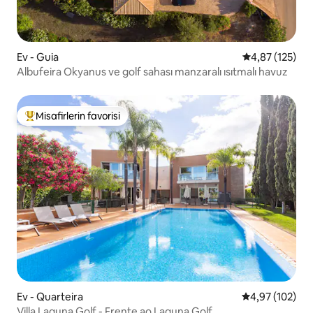
Ev - Guia
5 üzerinden o
4,87 (125)
Albufeira Okyanus ve golf sahası manzaralı ısıtmalı havuz
Misafirlerin favorisi
Misafirlerin favorilerinden en beğenilenler arasında
Ev - Quarteira
5 üzerinden or
4,97 (102)
Villa Laguna Golf - Frente ao Laguna Golf