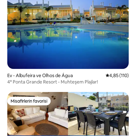
Ev - Albufeira ve Olhos de Água
5 üzerinden o
4,85 (110)
4* Ponta Grande Resort - Muhteşem Plajlar!
Misafirlerin favorisi
Misafirlerin favorisi