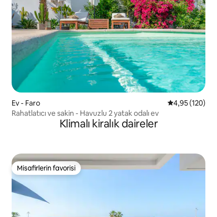
Ev - Faro
5 üzerinden or
4,95 (120)
Rahatlatıcı ve sakin - Havuzlu 2 yatak odalı ev
Klimalı kiralık daireler
Misafirlerin favorisi
Misafirlerin favorisi