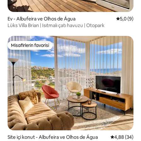
Ev - Albufeira ve Olhos de Água
5 üzerinde
5,0 (9)
Lüks Villa Brian | Isıtmalı çatı havuzu | Otopark
Misafirlerin favorisi
Misafirlerin favorisi
Site içi konut - Albufeira ve Olhos de Água
5 üzerinden o
4,88 (34)