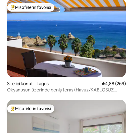
Misafirlerin favorisi
Misafirlerin favorilerinden en beğenilenler arasında
Site içi konut - Lagos
5 üzerinden or
4,88 (269)
Okyanusun üzerinde geniş teras (Havuz/KABLOSUZ
İNTERNET BAĞLANTISI/klima)
Misafirlerin favorisi
Misafirlerin favorilerinden en beğenilenler arasında