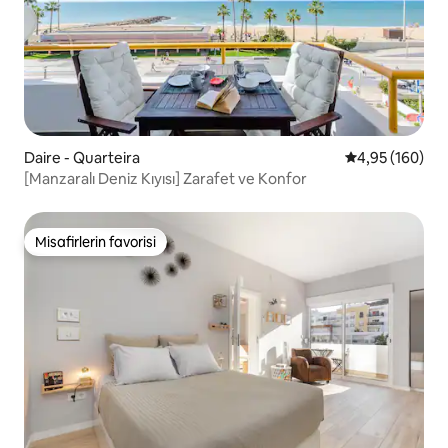
Daire - Quarteira
5 üzerinden or
4,95 (160)
[Manzaralı Deniz Kıyısı] Zarafet ve Konfor
Misafirlerin favorisi
Misafirlerin favorisi