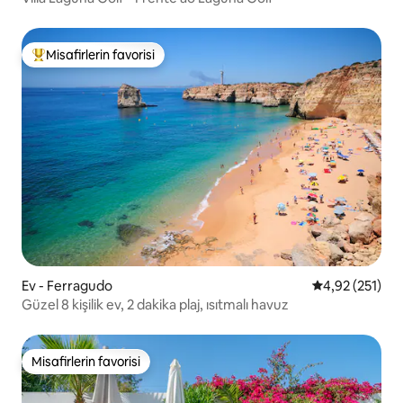
Misafirlerin favorisi
Misafirlerin favorilerinden en beğenilenler arasında
Ev - Ferragudo
5 üzerinden o
4,92 (251)
Güzel 8 kişilik ev, 2 dakika plaj, ısıtmalı havuz
Misafirlerin favorisi
Misafirlerin favorisi