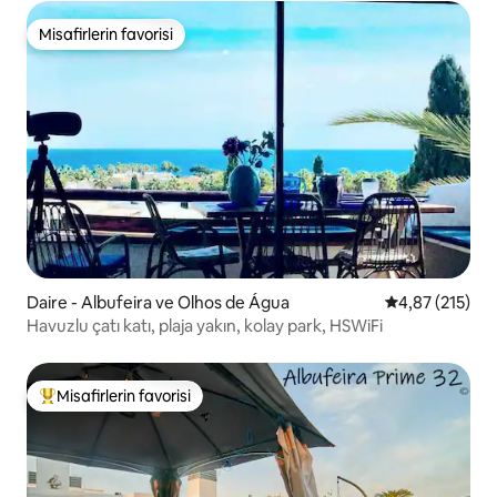
Misafirlerin favorisi
Misafirlerin favorisi
Daire - Albufeira ve Olhos de Água
5 üzerinden o
4,87 (215)
Havuzlu çatı katı, plaja yakın, kolay park, HSWiFi
Misafirlerin favorisi
Misafirlerin favorilerinden en beğenilenler arasında