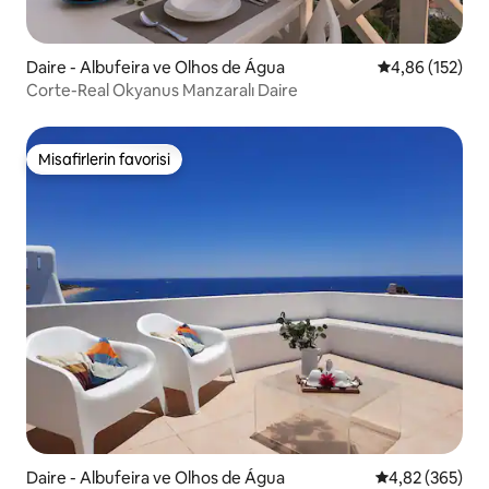
Daire - Albufeira ve Olhos de Água
5 üzerinden or
4,86 (152)
Corte-Real Okyanus Manzaralı Daire
Misafirlerin favorisi
Misafirlerin favorisi
Daire - Albufeira ve Olhos de Água
5 üzerinden or
4,82 (365)