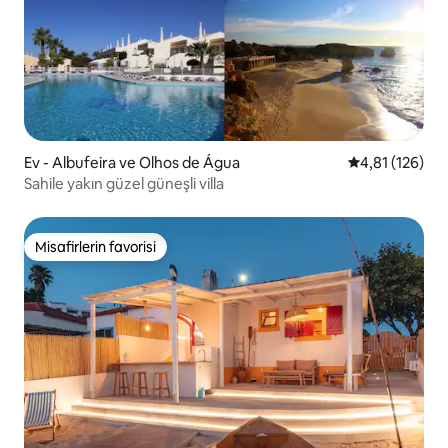
Ev - Albufeira ve Olhos de Água
5 üzerinden o
4,81 (126)
Sahile yakın güzel güneşli villa
Misafirlerin favorisi
Misafirlerin favorisi