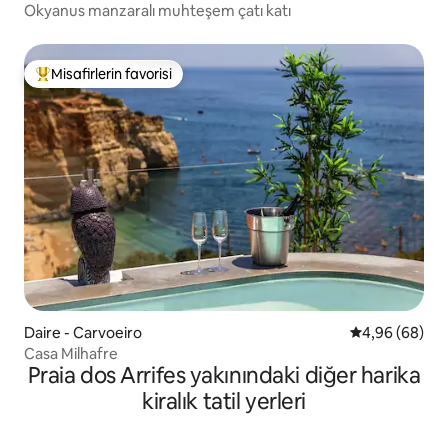
Okyanus manzaralı muhteşem çatı katı
Misafirlerin favorisi
Misafirlerin favorilerinden en beğenilenler arasında
Daire - Carvoeiro
5 üzerinden o
4,96 (68)
Casa Milhafre
Praia dos Arrifes yakınındaki diğer harika
kiralık tatil yerleri