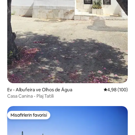
Ev - Albufeira ve Olhos de Água
5 üzerinden or
4,98 (100)
Casa Canina - Plaj Tatili
Misafirlerin favorisi
Misafirlerin favorisi