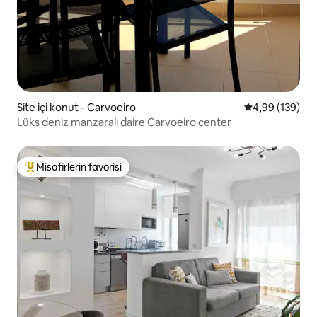
Site içi konut - Carvoeiro
5 üzerinden or
4,99 (139)
Lüks deniz manzaralı daire Carvoeiro center
Misafirlerin favorisi
Misafirlerin favorilerinden en beğenilenler arasında