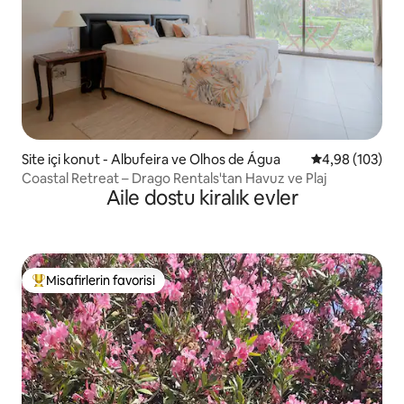
Site içi konut - Albufeira ve Olhos de Água
5 üzerinden or
4,98 (103)
Coastal Retreat – Drago Rentals'tan Havuz ve Plaj
Aile dostu kiralık evler
Misafirlerin favorisi
Misafirlerin favorilerinden en beğenilenler arasında