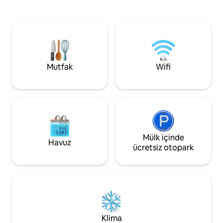
temel tuvalet mal
Luxury Apartment adından da
bulunmaktadır. Aç
anlaşılacağı gibi büyüleyicidir. Huzur ve
geniş tezgah alanı
rahatlama duygularını uyandırır. Praia da
aletler ve orta ad
Rocha plaj yaşamını kucaklayın. Kesinlikle
temiz ve şık tasar
aile ve arkadaşlarla değerli anılar
konaklama için ihti
yaratmak için bir yer. Sizi “On Board”da
düşünceli olanaklar
ağırlamaktan memnuniyet duyuyoruz.
Mutfak
Wifi
Mülk içinde
Havuz
ücretsiz otopark
Klima