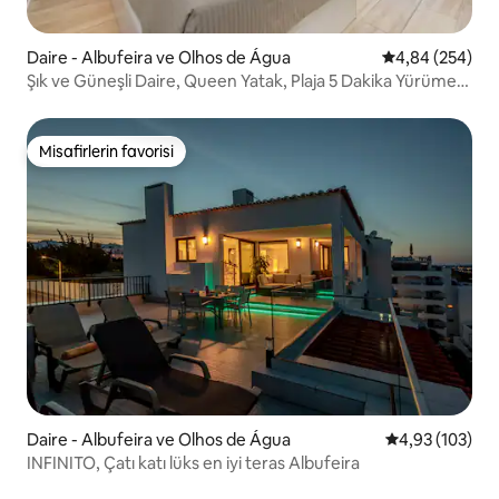
Daire - Albufeira ve Olhos de Água
5 üzerinden or
4,84 (254)
Şık ve Güneşli Daire, Queen Yatak, Plaja 5 Dakika Yürüme
Mesafesinde
Misafirlerin favorisi
Misafirlerin favorisi
Daire - Albufeira ve Olhos de Água
5 üzerinden or
4,93 (103)
INFINITO, Çatı katı lüks en iyi teras Albufeira