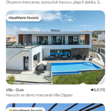
Okyanus manzarası, sonsuzluk havuzu, plaja 5 dakika, 3
yatak odası
Misafirlerin favorisi
Misafirlerin favorisi
Villa - Guia
5 üzerinden
5,0 (11)
Havuzlu ve deniz manzaralı Villa Clipper
Misafirlerin favorisi