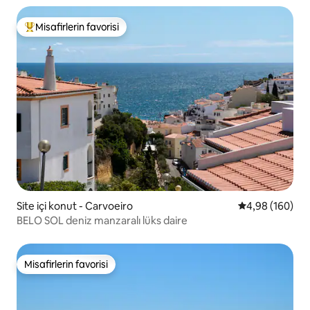
Misafirlerin favorisi
Misafirlerin favorilerinden en beğenilenler arasında
Site içi konut - Carvoeiro
5 üzerinden or
4,98 (160)
BELO SOL deniz manzaralı lüks daire
Misafirlerin favorisi
Misafirlerin favorisi