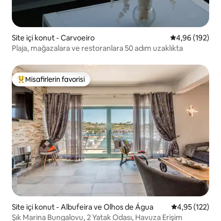
Site içi konut - Carvoeiro
5 üzerinden or
4,96 (192)
Plaja, mağazalara ve restoranlara 50 adım uzaklıkta
Misafirlerin favorisi
Misafirlerin favorilerinden en beğenilenler arasında
Site içi konut - Albufeira ve Olhos de Água
5 üzerinden o
4,95 (122)
Şık Marina Bungalovu, 2 Yatak Odası, Havuza Erişim