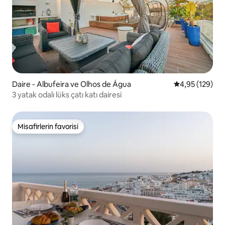
Daire - Albufeira ve Olhos de Água
5 üzerinden or
4,95 (129)
3 yatak odalı lüks çatı katı dairesi
Misafirlerin favorisi
Misafirlerin favorisi