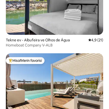
Tekne ev - Albufeira ve Olhos de Água
5 üzerinden
4,9 (21)
Homeboat Company V-ALB
Misafirlerin favorisi
Misafirlerin favorilerinden en beğenilenler arasında