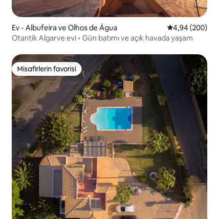
Ev - Albufeira ve Olhos de Água
5 üzerinden or
4,94 (200)
Otantik Algarve evi • Gün batımı ve açık havada yaşam
Misafirlerin favorisi
Misafirlerin favorisi