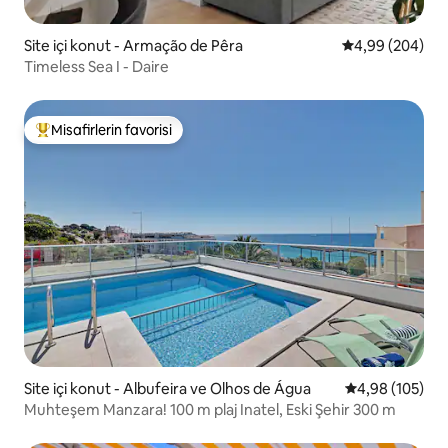
Site içi konut - Armação de Pêra
5 üzerinden or
4,99 (204)
Timeless Sea I - Daire
Misafirlerin favorisi
Misafirlerin favorilerinden en beğenilenler arasında
Site içi konut - Albufeira ve Olhos de Água
5 üzerinden or
4,98 (105)
Muhteşem Manzara! 100 m plaj Inatel, Eski Şehir 300 m