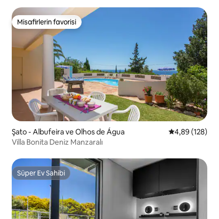
Misafirlerin favorisi
Misafirlerin favorisi
Şato - Albufeira ve Olhos de Água
5 üzerinden or
4,89 (128)
Villa Bonita Deniz Manzaralı
Süper Ev Sahibi
Süper Ev Sahibi