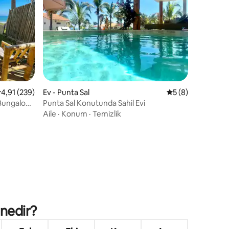
endirme
 üzerinden ortalama 4,91 puan, 239 değerlendirme
4,91 (239)
Ev - Punta Sal
5 üzerinden orta
5 (8)
(Bungalow
Punta Sal Konutunda Sahil Evi
Aile
·
Konum
·
Temizlik
 nedir?