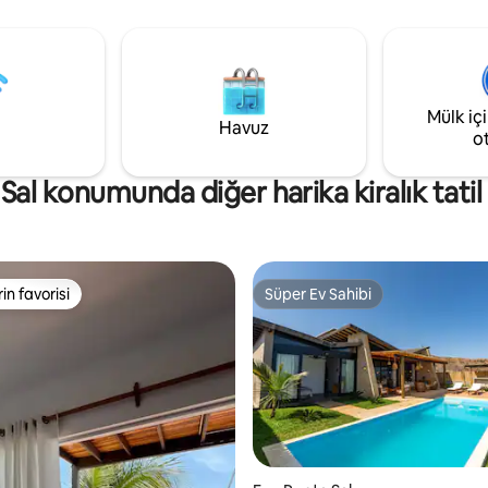
Mülk iç
Havuz
o
Sal konumunda diğer harika kiralık tatil 
rin favorisi
Süper Ev Sahibi
rin favorisi
Süper Ev Sahibi