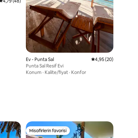
5 üzerinden ortalama 4,79 puan, 48 değerlendirme
4,79 (48)
Ev - Punta Sal
5 üzerinden ortalama
4,95 (20)
Punta Sal Resif Evi
Konum
·
Kalite/fiyat
·
Konfor
endirme
Misafirlerin favorisi
Misafirlerin favorisi