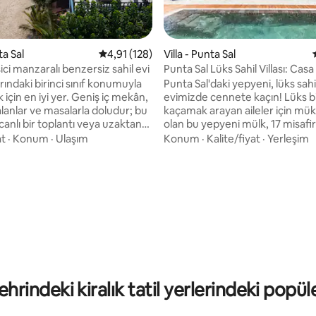
4,93 puan, 28 değerlendirme
ta Sal
5 üzerinden ortalama 4,91 puan, 128 değerl
4,91 (128)
Villa - Punta Sal
ci manzaralı benzersiz sahil evi
Punta Sal Lüks Sahil Villası: Casa
Santo
rındaki birinci sınıf konumuyla
Punta Sal'daki yepyeni, lüks sahi
için en iyi yer. Geniş iç mekân,
evimizde cennete kaçın! Lüks b
lanlar ve masalarla doludur; bu
kaçamak arayan aileler için m
canlı bir toplantı veya uzaktan
olan bu yepyeni mülk, 17 misafi
n ideal bir ortam haline getirir.
geniş bir alana sahiptir. Nefes 
at
·
Konum
·
Ulaşım
Konum
·
Kalite/fiyat
·
Yerleşim
ınızdan nefes kesici
okyanus manzarasının tadını ç
ın keyfini çıkarın, barbekülerin
için geniş terasa çıkın veya el
arın, hamaklarda sallanın ve
kumlara bakan havuza dalarak f
bahçede güneşin tadını çıkarın.
Doğrudan plaja erişim sayesind
si ve karakteri olan bir aile evi
günlerinizi kıyıda dinlenerek ve
, işte burası. Hafta içi temizlik
okyanusu keşfederek geçirebilir
hildir.
Punta Sal cennetimizde plaj ka
keyfini çıkarın!
ehrindeki kiralık tatil yerlerindeki popül