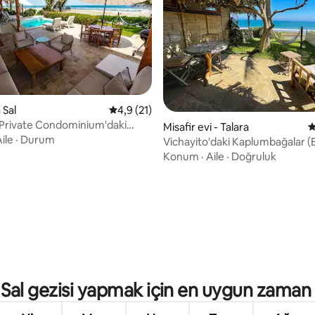
 Sal
5 üzerinden ortalama 4,9 puan, 21 değerl
4,9 (21)
 Private Condominium'daki
Misafir evi - Talara
5
era Fila
ile
·
Durum
Vichayito'daki Kaplumbağalar 
Cabañita)
Konum
·
Aile
·
Doğruluk
a 4,8 puan, 5 değerlendirme
Sal gezisi yapmak için en uygun zaman