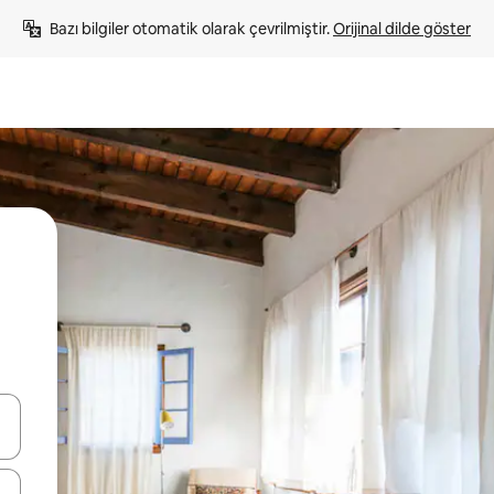
Bazı bilgiler otomatik olarak çevrilmiştir. 
Orijinal dilde göster
oklarıyla gezinin veya dokunarak ya da kaydırma hareketleriyle keşfedin