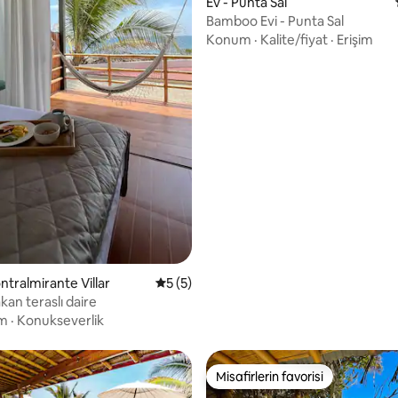
Ev - Punta Sal
Bamboo Evi - Punta Sal
 4,8 puan, 25 değerlendirme
Konum
·
Kalite/fiyat
·
Erişim
ntralmirante Villar
5 üzerinden ortalama 5 puan, 5 değerl
5 (5)
kan teraslı daire
im
·
Konukseverlik
Misafirlerin favorisi
Misafirlerin favorisi