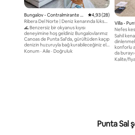
Bungalov - Contralmirante Vil
5 üzerinden ortalama 
4,93 (28)
lar
Ribera Del Norte | Deniz kenarında lüks
Villa - Pun
bungalov
🌊 Benzersiz bir okyanus kıyısı
Nefes kesi
deneyimine hoş geldiniz Bungalovlarımız
Sahil kena
Canoas de Punta Sal'da, gürültüden kaçıp
dinlenmek 
denizin huzuruyla bağ kurabileceğiniz el
konforlu a
değmemiş bir plajda yer almaktadır.
Konum
·
Aile
·
Doğruluk
da burayı 
Mahremiyet, konfor ve doğa arayan
çalışma içi
Kalite/fiy
çiftler, aileler veya arkadaş grupları için
Özel teras
idealdir. 🏡 Her bungalov tamamen
manzaralar
özeldir ve rahat bir konaklama için
tadını çık
ihtiyacınız olan her şeye sahiptir. Yıl boyu
yemyeşil 
sıcak suyun, güzel gün batımlarının ve
Plaj cazibe
dinlenmek için mükemmel atmosferin
arıyorsanız
keyfini çıkarın.
hizmeti da
Punta Sal ş