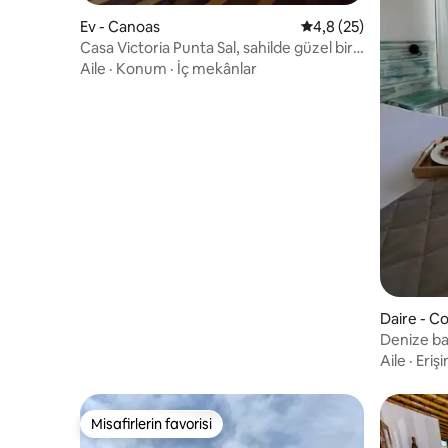
Ev - Canoas
5 üzerinden ortalama
4,8 (25)
Casa Victoria Punta Sal, sahilde güzel bir
ev.
Aile
·
Konum
·
İç mekânlar
Daire - Co
Denize ba
Aile
·
Eriş
Misafirlerin favorisi
Misafirlerin favorisi