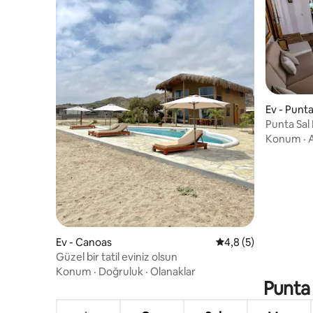
Ev - Punta
Punta Sal
Casa Prim
Konum
·
A
Ev - Canoas
5 üzerinden ortalam
4,8 (5)
Güzel bir tatil eviniz olsun
Konum
·
Doğruluk
·
Olanaklar
Punta 