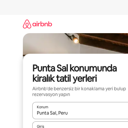
İçeriğe
atla
Punta Sal konumunda
kiralık tatil yerleri
Airbnb'de benzersiz bir konaklama yeri bulup
rezervasyon yapın
Konum
Sonuçlar kullanılabilir olduğunda yukarı ve aşağı 
Giriş