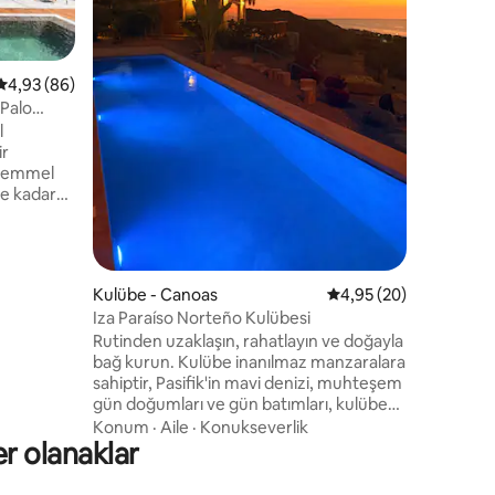
seçeneği 
Aile
·
Ko
götürün. 
tadını çık
terasta v
endirme
5 üzerinden ortalama 4,93 puan, 86 değerlendirme
4,93 (86)
kuzey yem
 Palo
dinlenebilir
l
tanımlanm
ir
alan ve ya
ükemmel
re kadar
kesen
ıkarmak
 değmemiş
erahlayın.
Kulübe - Canoas
5 üzerinden ortalama
4,95 (20)
e
Iza Paraíso Norteño Kulübesi
ya
Rutinden uzaklaşın, rahatlayın ve doğayla
siniz.
bağ kurun. Kulübe inanılmaz manzaralara
çamağının
sahiptir, Pasifik'in mavi denizi, muhteşem
gün doğumları ve gün batımları, kulübe
çok rahat, ferah ve havadar, havuzu
Konum
·
Aile
·
Konukseverlik
er olanaklar
vardır ve yoga için harikadır. Etrafımız
Palos Santos ormanıyla çevrili, Sahile çok
yakın, yaklaşık 50 metre, birkaç merdiven