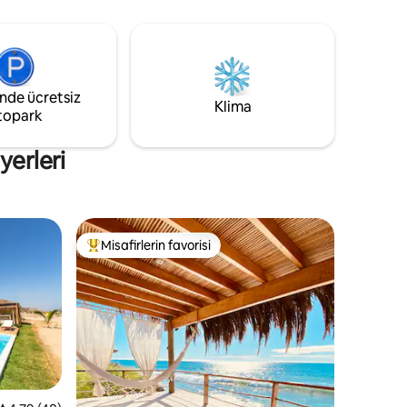
inerek Peru'nun kuzeyindeki en iyi
plajlardan birinde olacaksınız. Sizi
unutulmaz bir deneyim yaşamaya davet
ediyoruz, sizi bekliyoruz.
inde ücretsiz
Klima
topark
yerleri
Misafirlerin favorisi
Misafirlerin favorilerinden en beğenilenler arasında