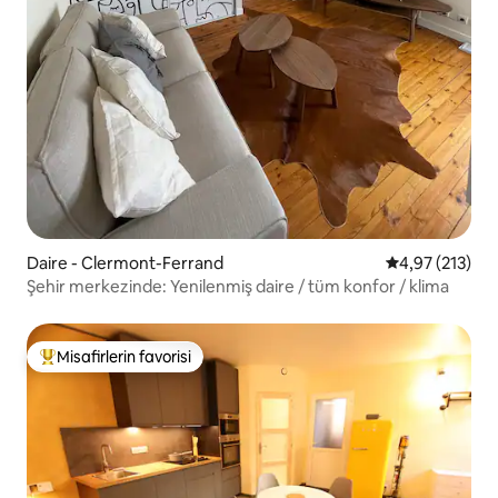
Daire - Clermont-Ferrand
5 üzerinden o
4,97 (213)
Şehir merkezinde: Yenilenmiş daire / tüm konfor / klima
Misafirlerin favorisi
Misafirlerin favorilerinden en beğenilenler arasında