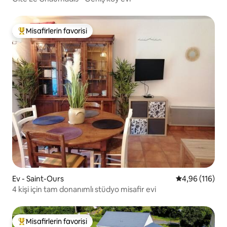
Misafirlerin favorisi
Misafirlerin favorilerinden en beğenilenler arasında
Ev - Saint-Ours
5 üzerinden o
4,96 (116)
4 kişi için tam donanımlı stüdyo misafir evi
Misafirlerin favorisi
Misafirlerin favorilerinden en beğenilenler arasında