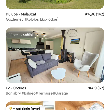
Kulübe - Malauzat
5 üzerinden or
4,96 (142)
Gözlemevi (Kulübe, Eko-lodge)
Süper Ev Sahibi
Süper Ev Sahibi
Ev - Orcines
5 üzerinden 
4,9 (62)
Bon'abry #Balnéo#Terrasse#Garage
Misafirlerin favorisi