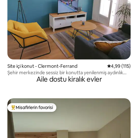
Site içi konut - Clermont-Ferrand
5 üzerinden o
4,99 (115)
Şehir merkezinde sessiz bir konutta yenilenmiş aydınlık
Aile dostu kiralık evler
daire
Misafirlerin favorisi
Misafirlerin favorilerinden en beğenilenler arasında