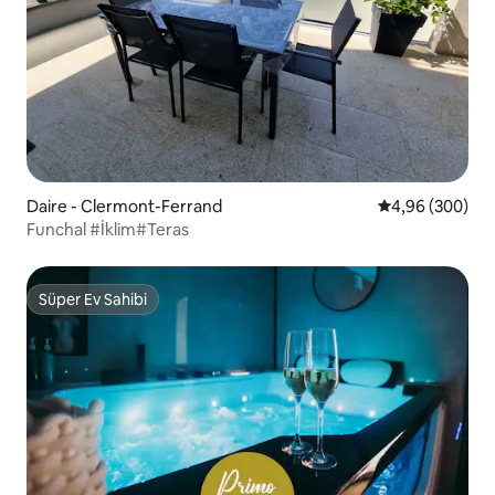
Daire - Clermont-Ferrand
5 üzerinden or
4,96 (300)
Funchal #İklim#Teras
Süper Ev Sahibi
Süper Ev Sahibi