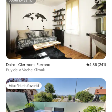
Süper Ev Sahibi
Süper Ev Sahibi
Daire - Clermont-Ferrand
5 üzerinden or
4,86 (241)
Puy de la Vache Klimalı
Misafirlerin favorisi
Misafirlerin favorisi