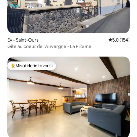
Ev - Saint-Ours
5 üzerinden 
5,0 (154)
Gîte au coeur de l'Auvergne - La Piloune
Misafirlerin favorisi
Misafirlerin favorilerinden en beğenilenler arasında