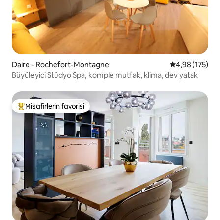
Daire - Rochefort-Montagne
5 üzerinden or
4,98 (175)
Büyüleyici Stüdyo Spa, komple mutfak, klima, dev yatak
Misafirlerin favorisi
Misafirlerin favorilerinden en beğenilenler arasında