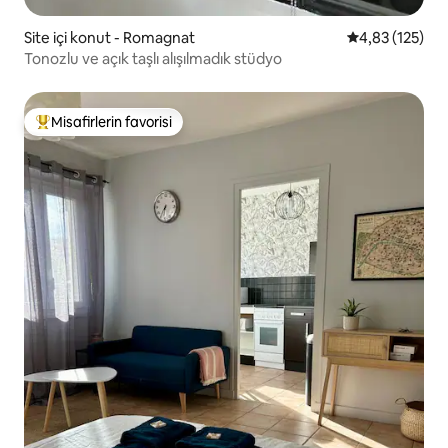
Site içi konut - Romagnat
5 üzerinden o
4,83 (125)
Tonozlu ve açık taşlı alışılmadık stüdyo
Misafirlerin favorisi
Misafirlerin favorilerinden en beğenilenler arasında