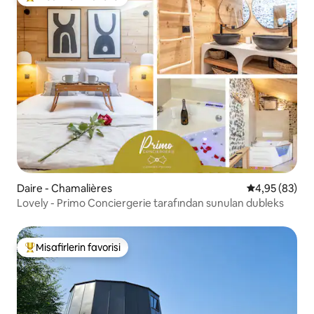
Misafirlerin favorilerinden en beğenilenler arasında
Daire - Chamalières
5 üzerinden o
4,95 (83)
Lovely - Primo Conciergerie tarafından sunulan dubleks
Misafirlerin favorisi
Misafirlerin favorilerinden en beğenilenler arasında