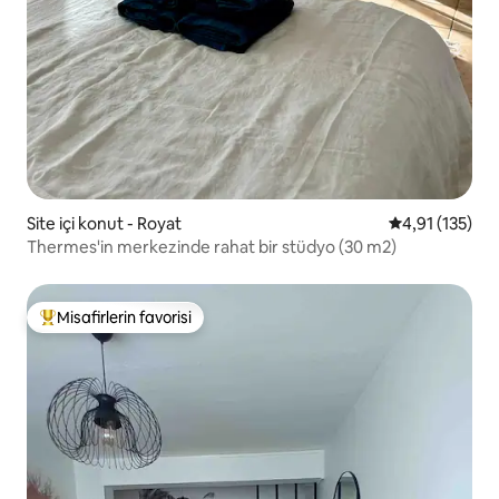
Site içi konut - Royat
5 üzerinden o
4,91 (135)
Thermes'in merkezinde rahat bir stüdyo (30 m2)
Misafirlerin favorisi
Misafirlerin favorilerinden en beğenilenler arasında