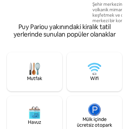
merkezinde duble
Şehir merkezinde 
tadını daha fazla çıkarmanız için geç çıkış,
volkanik mimarinin
şampanya ve diğer sürprizler gibi
keşfetmek ve dolaşm
ekstralar sunuyoruz.
merkezi bir konakl
Puy Pariou yakınındaki kiralık tatil
çıkarın. Bu dairen
size konfor konfor
yerlerinde sunulan popüler olanaklar
konaklama sunacak
SMEG mutfağı, sall
katedralin en küçük
düşünerek oturu
katedralin kulele
İşte burası, doğru 
Mutfak
Wifi
Mülk içinde
Havuz
ücretsiz otopark