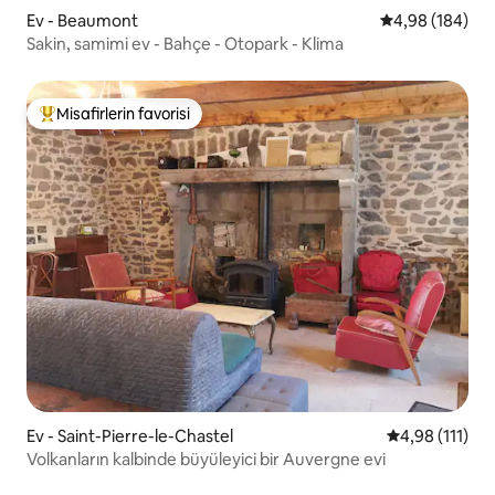
Ev - Beaumont
5 üzerinden or
4,98 (184)
Sakin, samimi ev - Bahçe - Otopark - Klima
Misafirlerin favorisi
Misafirlerin favorilerinden en beğenilenler arasında
Ev - Saint-Pierre-le-Chastel
5 üzerinden o
4,98 (111)
Volkanların kalbinde büyüleyici bir Auvergne evi