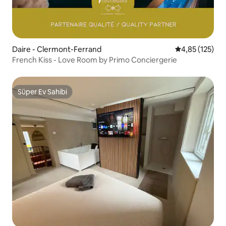
Daire - Clermont-Ferrand
5 üzerinden o
4,85 (125)
French Kiss - Love Room by Primo Conciergerie
Süper Ev Sahibi
Süper Ev Sahibi