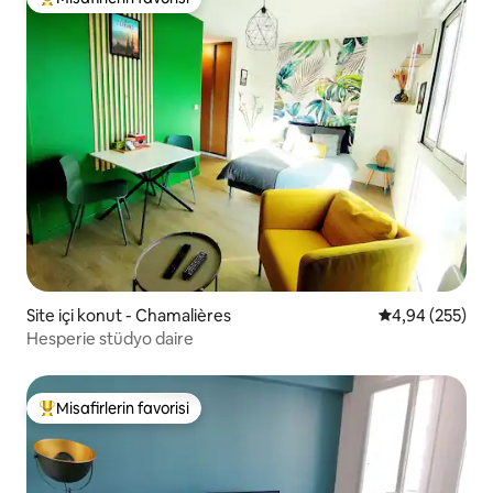
Misafirlerin favorilerinden en beğenilenler arasında
Site içi konut - Chamalières
5 üzerinden or
4,94 (255)
Hesperie stüdyo daire
Misafirlerin favorisi
Misafirlerin favorilerinden en beğenilenler arasında