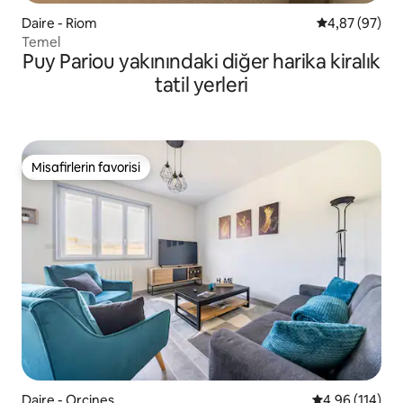
Daire - Riom
5 üzerinden o
4,87 (97)
Temel
Puy Pariou yakınındaki diğer harika kiralık
tatil yerleri
Misafirlerin favorisi
Misafirlerin favorisi
Daire - Orcines
5 üzerinden o
4,96 (114)