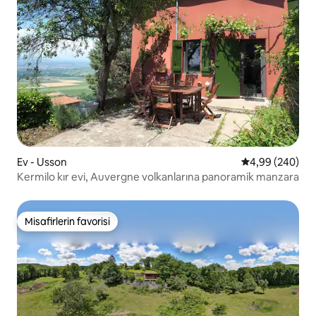
Ev - Usson
5 üzerinden or
4,99 (240)
Kermilo kır evi, Auvergne volkanlarına panoramik manzara
Misafirlerin favorisi
Misafirlerin favorisi