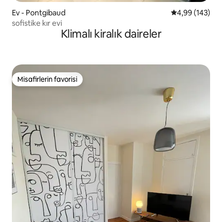
Ev - Pontgibaud
5 üzerinden or
4,99 (143)
sofistike kır evi
Klimalı kiralık daireler
Misafirlerin favorisi
Misafirlerin favorisi