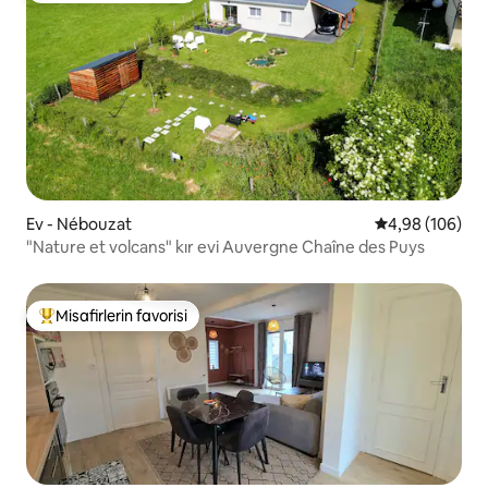
Ev - Nébouzat
5 üzerinden or
4,98 (106)
"Nature et volcans" kır evi Auvergne Chaîne des Puys
Misafirlerin favorisi
Misafirlerin favorilerinden en beğenilenler arasında