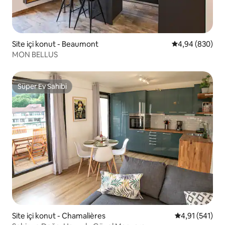
Site içi konut - Beaumont
5 üzerinden or
4,94 (830)
MON BELLUS
Süper Ev Sahibi
Süper Ev Sahibi
Site içi konut - Chamalières
5 üzerinden o
4,91 (541)