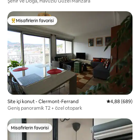
Şehir ve Doğa, Havuzlu Güzel Manzara
Misafirlerin favorisi
Misafirlerin favorilerinden en beğenilenler arasında
Site içi konut - Clermont-Ferrand
5 üzerinden or
4,88 (689)
Geniş panoramik T2 + özel otopark
Misafirlerin favorisi
Misafirlerin favorisi