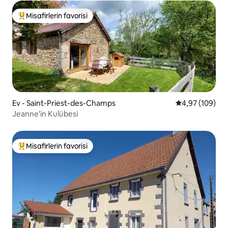
Misafirlerin favorisi
Misafirlerin favorilerinden en beğenilenler arasında
Ev - Saint-Priest-des-Champs
5 üzerinden or
4,97 (109)
Jeanne'in Kulübesi
Misafirlerin favorisi
Misafirlerin favorilerinden en beğenilenler arasında