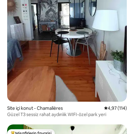
Site içi konut - Chamalières
5 üzerinden o
4,97 (114)
Güzel T3 sessiz rahat aydınlık WIFI-özel park yeri
Misafirlerin favorisi