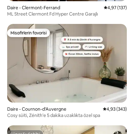
Daire - Clermont-Ferrand
5 üzerinden o
4,97 (137)
ML Street Clermont Fd Hyper Centre Garajlı
Misafirlerin favorisi
Misafirlerin favorisi
Daire - Cournon-d'Auvergne
5 üzerinden or
4,93 (343)
Cosy süiti, Zénith'e 5 dakika uzaklıkta özel spa