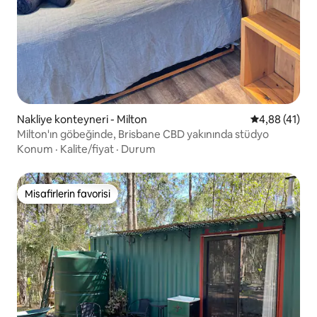
Nakliye konteyneri - Milton
5 üzerinden 
4,88 (41)
Milton'ın göbeğinde, Brisbane CBD yakınında stüdyo
Konum
·
Kalite/fiyat
·
Durum
Misafirlerin favorisi
Misafirlerin favorisi