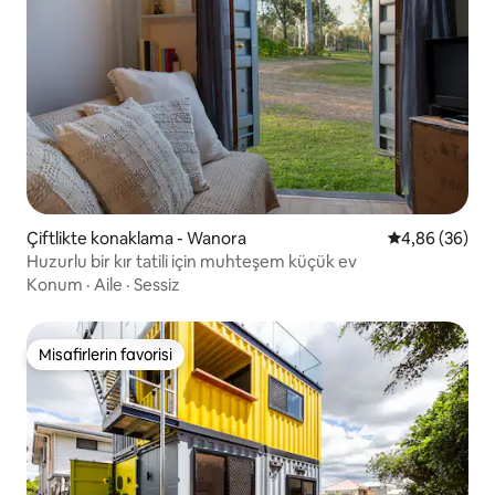
Çiftlikte konaklama - Wanora
5 üzerinden o
4,86 (36)
Huzurlu bir kır tatili için muhteşem küçük ev
Konum
·
Aile
·
Sessiz
Misafirlerin favorisi
Misafirlerin favorisi