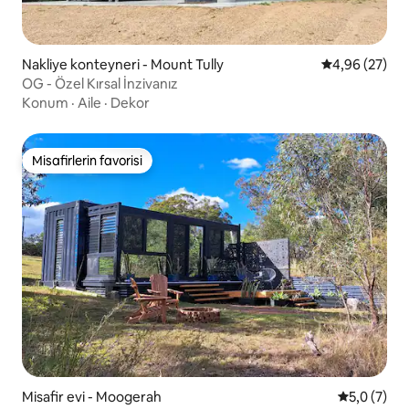
Nakliye konteyneri - Mount Tully
5 üzerinden o
4,96 (27)
OG - Özel Kırsal İnzivanız
Konum
·
Aile
·
Dekor
Misafirlerin favorisi
Misafirlerin favorisi
Misafir evi - Moogerah
5 üzerinde
5,0 (7)