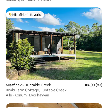
Misafirlerin favorisi
Misafirlerin favorilerinden en beğenilenler arasında
Misafir evi - Tuntable Creek
5 üzerinden o
4,99 (83)
Bimbi Farm Cottage, Tuntable Creek
Aile
·
Konum
·
Evcil hayvan