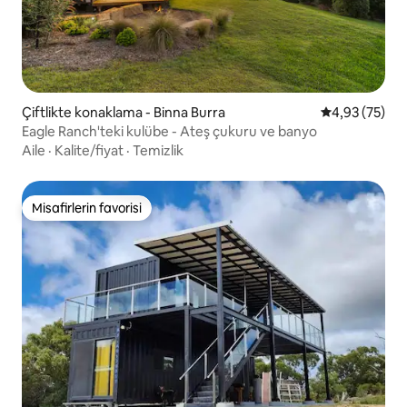
Çiftlikte konaklama - Binna Burra
5 üzerinden o
4,93 (75)
Eagle Ranch'teki kulübe - Ateş çukuru ve banyo
Aile
·
Kalite/fiyat
·
Temizlik
Misafirlerin favorisi
Misafirlerin favorisi