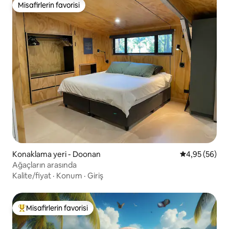
Misafirlerin favorisi
Misafirlerin favorisi
Konaklama yeri - Doonan
5 üzerinden o
4,95 (56)
Ağaçların arasında
Kalite/fiyat
·
Konum
·
Giriş
Misafirlerin favorisi
Misafirlerin favorilerinden en beğenilenler arasında