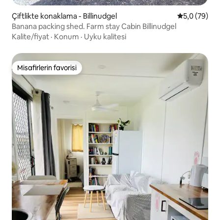
Çiftlikte konaklama - Billinudgel
5 üzerinden 
5,0 (79)
Banana packing shed. Farm stay Cabin Billinudgel
Kalite/fiyat
·
Konum
·
Uyku kalitesi
Misafirlerin favorisi
Misafirlerin favorisi