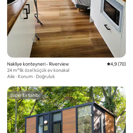
Nakliye konteyneri - Riverview
5 üzerinden 
4,9 (70)
24 m²'lik özel küçük ev konakal
Aile
·
Konum
·
Doğruluk
Süper Ev Sahibi
Süper Ev Sahibi