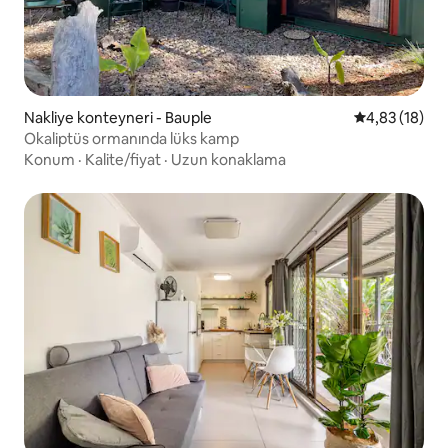
Nakliye konteyneri - Bauple
5 üzerinden o
4,83 (18)
Okaliptüs ormanında lüks kamp
Konum
·
Kalite/fiyat
·
Uzun konaklama