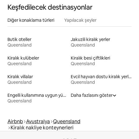
Keşfedilecek destinasyonlar
Diğer konaklama türleri
Yapılacak şeyler
Butik oteller
Jakuzili kiralık yerler
Queensland
Queensland
Kiralık kulübeler
Kiralık besi çiftlikleri
Queensland
Queensland
Kiralık villalar
Evcil hayvan dostu kiralık yerler
Queensland
Queensland
Engelli kullanımına uygun yükseklikte yatağı olan kiralık yerler
Daha fazlasını göster
Queensland
Airbnb
Avustralya
Queensland
Kiralık nakliye konteynerleri