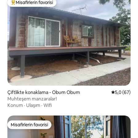
Misafirlerin favorisi
Misafirlerin favorilerinden en beğenilenler arasında
Çiftlikte konaklama - Obum Obum
5 üzerinden 
5,0 (67)
Muhteşem manzaralar!
Konum
·
Ulaşım
·
Wifi
Misafirlerin favorisi
Misafirlerin favorisi