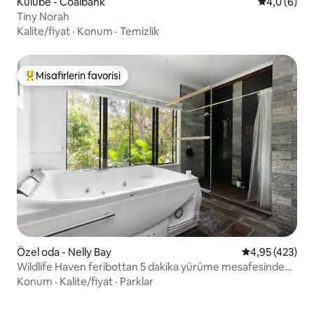
Kulübe - Coalbank
5 üzerinden
4,0 (6)
Tiny Norah
Kalite/fiyat
·
Konum
·
Temizlik
Misafirlerin favorisi
Misafirlerin favorilerinden en beğenilenler arasında
Özel oda - Nelly Bay
5 üzerinden or
4,95 (423)
Wildlife Haven feribottan 5 dakika yürüme mesafesinde
*müşterek alan
Konum
·
Kalite/fiyat
·
Parklar