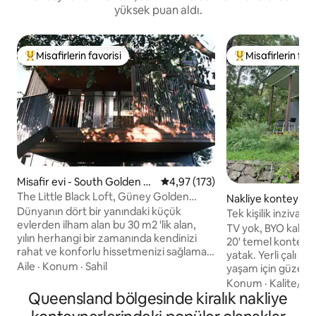
yüksek puan aldı.
Misafirlerin favorisi
Misafirlerin favo
Misafirlerin favorilerinden en beğenilenler arasında
Misafirlerin favor
Misafir evi - South Golden B
5 üzerinden ortalama 4,97 puan
4,97 (173)
each
The Little Black Loft, Güney Golden
Nakliye konteyner
Beach.
Dünyanın dört bir yanındaki küçük
ount
Tek kişilik inziva: B
evlerden ilham alan bu 30 m2 'lik alan,
TV yok, BYO kablosuz internet bağlantısı.
yılın herhangi bir zamanında kendinizi
20' temel konteyner. Tek kişilik teke
rahat ve konforlu hissetmenizi sağlamak
yatak. Yerli çalı bah
için mimari olarak tasarlanmıştır. Plaja 30
Aile
·
Konum
·
Sahil
yaşam için güzel b
saniyelik bir yürüyüşün, yerel kahvenin
Gösterişsiz. Esinti çalışmadığında bir
Konum
·
Kalite/fiy
veya yemeğin keyfini çıkarın ya da daha
Queensland bölgesinde kiralık nakliye
tavan vantilatörü v
soğuk aylarda şöminenin önüne sokulun.
verandasının keyfini çıka