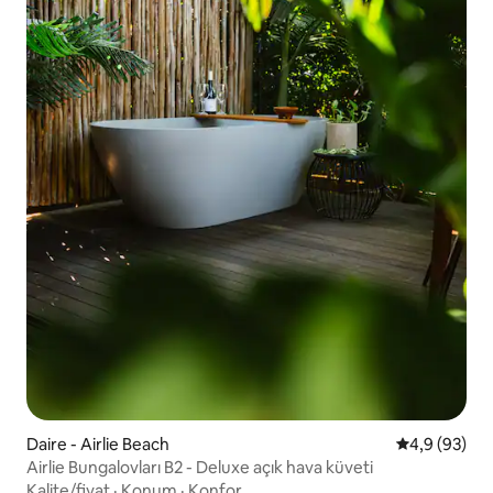
Daire - Airlie Beach
5 üzerinden 
4,9 (93)
Airlie Bungalovları B2 - Deluxe açık hava küveti
Kalite/fiyat
·
Konum
·
Konfor