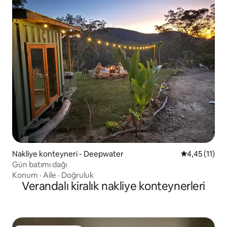
Nakliye konteyneri - Deepwater
5 üzerinden 
4,45 (11)
Gün batımı dağı
Konum
·
Aile
·
Doğruluk
Verandalı kiralık nakliye konteynerleri