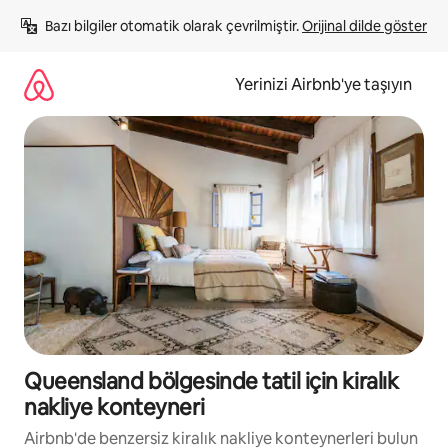
İçeriğe
Bazı bilgiler otomatik olarak çevrilmiştir. 
Orijinal dilde göster
atla
Yerinizi Airbnb'ye taşıyın
Queensland bölgesinde tatil için kiralık
nakliye konteyneri
Airbnb'de benzersiz kiralık nakliye konteynerleri bulun