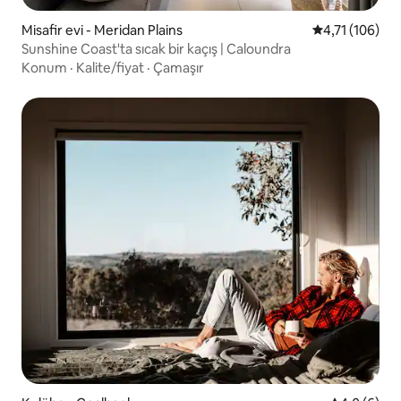
Misafir evi - Meridan Plains
5 üzerinden o
4,71 (106)
Sunshine Coast'ta sıcak bir kaçış | Caloundra
Konum
·
Kalite/fiyat
·
Çamaşır