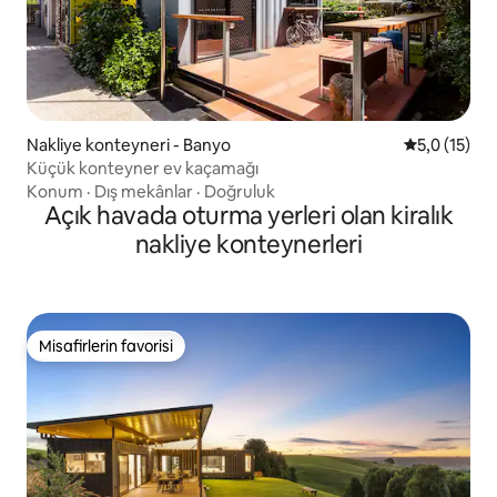
Nakliye konteyneri - Banyo
5 üzerinden
5,0 (15)
Küçük konteyner ev kaçamağı
Konum
·
Dış mekânlar
·
Doğruluk
Açık havada oturma yerleri olan kiralık
nakliye konteynerleri
Misafirlerin favorisi
Misafirlerin favorisi