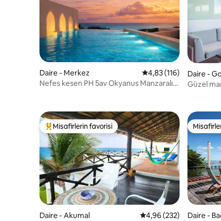
Daire - Merkez
5 üzerinden ortalama 4
4,83 (116)
Daire - G
Nefes kesen PH 5av Okyanus Manzaralı
Güzel manz
Özel Havuz ve Çatı
Misafirlerin favorisi
Misafirle
Misafirlerin favorilerinden en beğenilenler arasında
Misafirle
Daire - Akumal
5 üzerinden ortalama 4
4,96 (232)
Daire - Ba