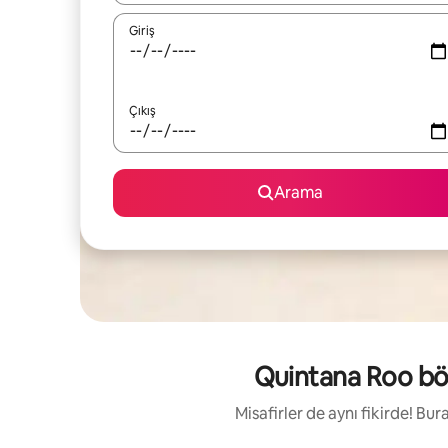
Giriş
Çıkış
Arama
Quintana Roo bölg
Misafirler de aynı fikirde! Bu