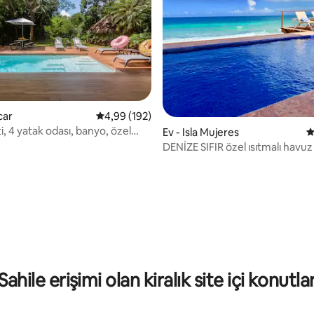
,89 puan, 124 değerlendirme
car
5 üzerinden ortalama 4,99 puan, 192 değerl
4,99 (192)
, 4 yatak odası, banyo, özel
Ev - Isla Mujeres
5
DENİZE SIFIR özel ısıtmalı havuz
odalı ev
Sahile erişimi olan kiralık site içi konutla