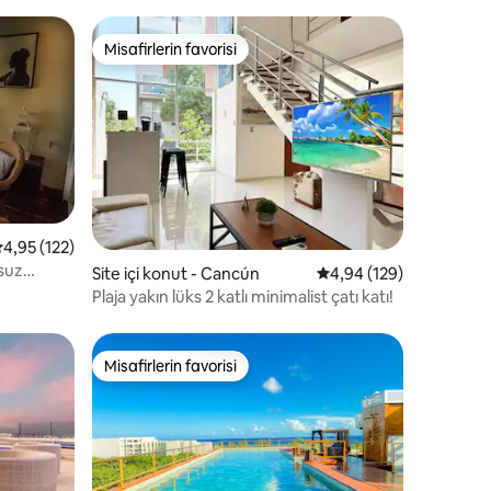
Misafirlerin favorisi
eğenilenler arasında
Misafirlerin favorisi
endirme
 üzerinden ortalama 4,95 puan, 122 değerlendirme
4,95 (122)
osuz
Site içi konut - Cancún
5 üzerinden ortalama 
4,94 (129)
aj
Plaja yakın lüks 2 katlı minimalist çatı katı!
Misafirlerin favorisi
Misafirlerin favorisi