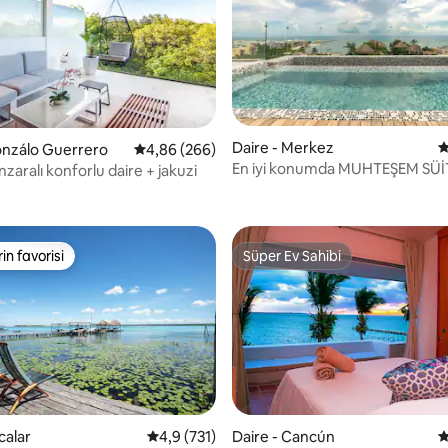
,83 puan, 116 değerlendirme
Daire - Merkez
5
onzálo Guerrero
5 üzerinden ortalama 4,86 puan, 266 değerl
4,86 (266)
En iyi konumda MUHTEŞEM SÜİ
aralı konforlu daire + jakuzi
manzarası!
rin favorisi
Süper Ev Sahibi
rin favorisi
Süper Ev Sahibi
,96 puan, 232 değerlendirme
calar
5 üzerinden ortalama 4,9 puan, 731 değerl
4,9 (731)
Daire - Cancún
5