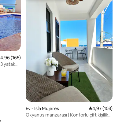
endirme
 üzerinden ortalama 4,96 puan, 165 değerlendirme
4,96 (165)
 3 yatak
Ev - Isla Mujeres
5 üzerinden ortalama 
4,97 (103)
Okyanus manzarası | Konforlu çift kişilik
r
yataklar | Klima | Kablosuz internet
bağlantısı | TV