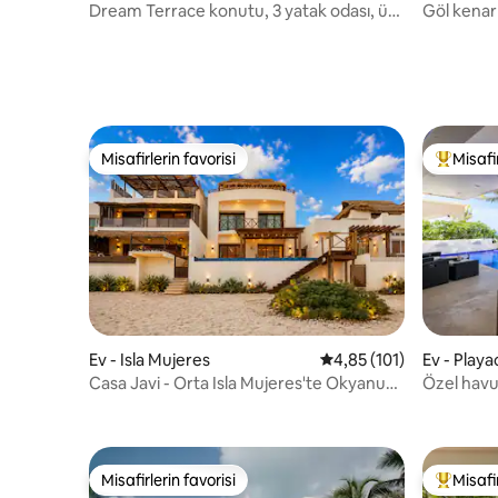
Dream Terrace konutu, 3 yatak odası, üç
Göl kenar
banyo.
@yayumb
Misafirlerin favorisi
Misafir
Misafirlerin favorisi
Misafirle
Ev - Isla Mujeres
5 üzerinden ortalama 4
4,85 (101)
Ev - Playa
Casa Javi - Orta Isla Mujeres'te Okyanus
Özel havuz
Kıyısında
Misafirlerin favorisi
Misafir
Misafirlerin favorisi
Misafirle