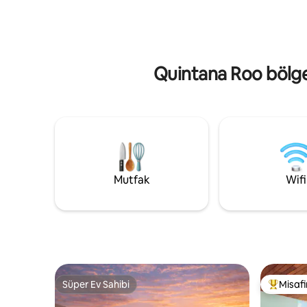
kişiselleştirilmiş destek sunan özel ekip ❤️
dersleri sunuyoruz. 
Çiftler, tatiller ve unutulmaz gün
Ceibas Be
batımları için mükemmeldir. ✨ Tatiliniz
Bisikletle
bittikten çok sonra bile hatırlayacağınız
masaj. - 
anılar yaratın.
Temizlik h
Quintana Roo bölgesi
Mutfak
Wifi
Süper Ev Sahibi
Misafir
Süper Ev Sahibi
Misafirle