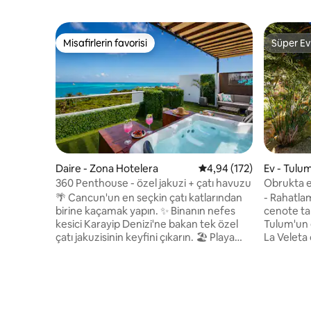
Misafirlerin favorisi
Süper Ev
Misafirlerin favorisi
Süper Ev
Daire - Zona Hotelera
5 üzerinden ortalama 4
4,94 (172)
Ev - Tulu
360 Penthouse - özel jakuzi + çatı havuzu
Obrukta e
havuz
🌴 Cancun'un en seçkin çatı katlarından
- Rahatla
birine kaçamak yapın. ✨ Binanın nefes
cenote tar
kesici Karayip Denizi'ne bakan tek özel
Tulum'un 
çatı jakuzisinin keyfini çıkarın. 🏖️ Playa
La Veleta 
Tortugas ve Isla Mujeres feribotunun tam
arabayla 1
karşısında. 🌃 Cancun'un gece hayatına
yürüyüş m
sadece 5 dakika uzaklıkta 📶 Hızlı
Wellness 
kablosuz internet bağlantısı 🚗 Ücretsiz
restoran v
park yeri 🔑 Kendi kendine giriş 💬 Hızlı,
mesafeded