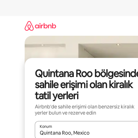
İçeriğe
atla
Quintana Roo bölgesind
sahile erişimi olan kiralık
tatil yerleri
Airbnb'de sahile erişimi olan benzersiz kiralık
yerler bulun ve rezerve edin
Konum
Sonuçlar kullanılabilir olduğunda yukarı ve aşağı 