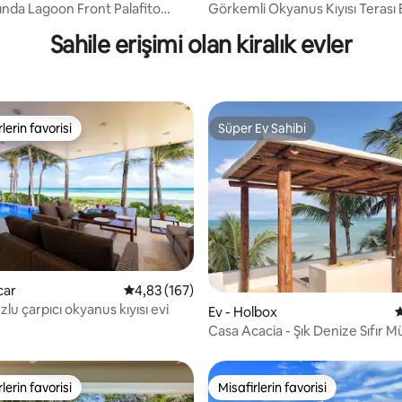
ında Lagoon Front Palafito
Görkemli Okyanus Kıyısı Terası 
acalar
Sahile erişimi olan kiralık evler
lerin favorisi
Süper Ev Sahibi
rin favorilerinden en beğenilenler arasında
Süper Ev Sahibi
,85 puan, 101 değerlendirme
car
5 üzerinden ortalama 4,83 puan, 167 değerl
4,83 (167)
lu çarpıcı okyanus kıyısı evi
Ev - Holbox
5
Casa Acacia - Şık Denize Sıfır M
lerin favorisi
Misafirlerin favorisi
rin favorilerinden en beğenilenler arasında
Misafirlerin favorisi