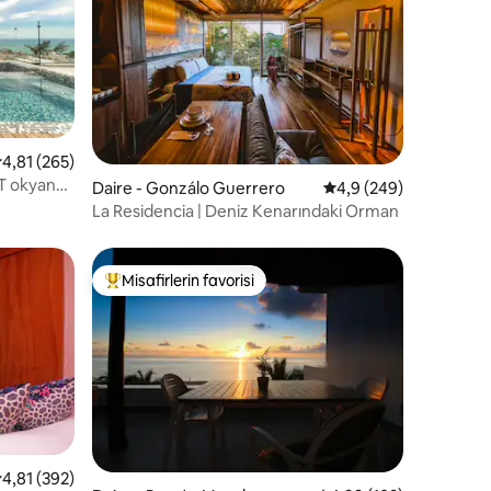
 üzerinden ortalama 4,81 puan, 265 değerlendirme
4,81 (265)
endirme
T okyanus
Daire - Gonzálo Guerrero
5 üzerinden ortalama
4,9 (249)
La Residencia | Deniz Kenarındaki Orman
Misafirlerin favorisi
Misafirlerin favorilerinden en beğenilenler arasında
endirme
 üzerinden ortalama 4,81 puan, 392 değerlendirme
4,81 (392)