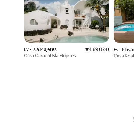
Ev - Isla Mujeres
5 üzerinden ortalama 4
4,89 (124)
Ev - Playa
Casa Caracol Isla Mujeres
Casa Koati
havuz