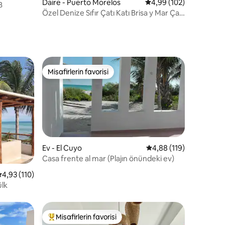
Daire - Puerto Morelos
5 üzerinden ortalama 
4,99 (102)
B
Özel Denize Sıfır Çatı Katı Brisa y Mar Çatı
Katı
Misafirlerin favorisi
Misafirlerin favorisi
Ev - El Cuyo
5 üzerinden ortalama 
4,88 (119)
Casa frente al mar (Plajın önündeki ev)
endirme
 üzerinden ortalama 4,93 puan, 110 değerlendirme
4,93 (110)
ülk
Misafirlerin favorisi
Misafirlerin favorilerinden en beğenilenler arasında