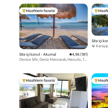
Misafirlerin favorisi
Misafir
Misafirlerin favorilerinden en beğenilenler arasında
Misafirle
Site içi k
💎 Karayi
manzara 
Site içi konut - Akumal
5 üzerinden ortalama 4
4,96 (181)
Denize Sıfır, Deniz Manzaralı, Havuzlu, 1-4
Kişilik Akumal MX
Misafirlerin favorisi
Misafir
Misafirlerin favorilerinden en beğenilenler arasında
Misafirle