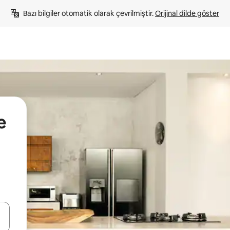
Bazı bilgiler otomatik olarak çevrilmiştir. 
Orijinal dilde göster
e
oklarıyla gezinin veya dokunarak ya da kaydırma hareketleriyle keşfedin