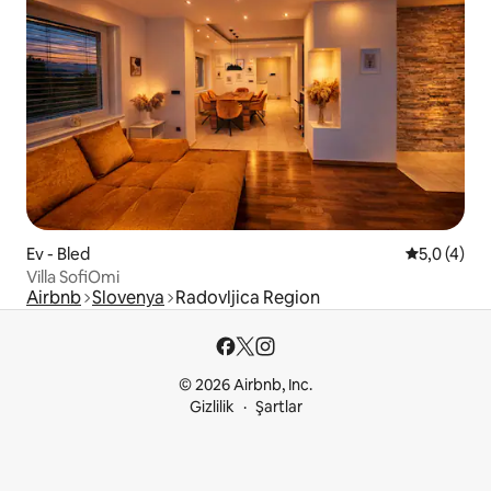
Ev - Bled
5 üzerinde
5,0 (4)
Villa SofiOmi
Airbnb
Slovenya
Radovljica Region
© 2026 Airbnb, Inc.
Gizlilik
Şartlar