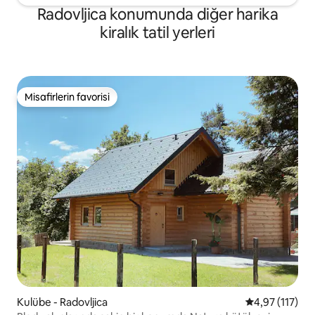
Radovljica konumunda diğer harika
kiralık tatil yerleri
Misafirlerin favorisi
Misafirlerin favorisi
Kulübe - Radovljica
5 üzerinden o
4,97 (117)