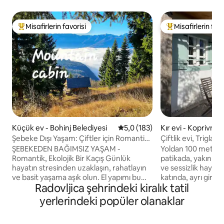
Misafirlerin favorisi
Misafirlerin favo
Misafirlerin favorilerinden en beğenilenler arasında
Misafirlerin favor
Küçük ev - Bohinj Belediyesi
5 üzerinden ortalama 5,0 puan
5,0 (183)
Kır evi - Koprivnik
Şebeke Dışı Yaşam: Çiftler için Romantik
Çiftlik evi, Triglav M
Bir Eko Kaçamak
ŞEBEKEDEN BAĞIMSIZ YAŞAM -
Yoldan 100 metre y
Romantik, Ekolojik Bir Kaçış Günlük
patikada, yakın k
hayatın stresinden uzaklaşın, rahatlayın
ve sessizlik hayal e
ve basit yaşama aşık olun. El yapımı bu
katında, ayrı girişt
Radovljica şehrindeki kiralık tatil
kulübe, 1,5 dönümlük özel bir arazi
etrafındaki oturma 
üzerinde yer alıyor ve sizi yavaşlamaya
manzaralar sunar.
yerlerindeki popüler olanaklar
davet ediyor. Şebeke dışı yaşamın
doğuşu, gölgeli g
cazibesini yaşayın: rahat alanlar, güneş
kışın güneşli! Öğ