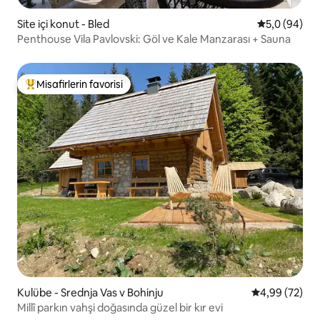
Site içi konut - Bled
5 üzerinden 
5,0 (94)
Penthouse Vila Pavlovski: Göl ve Kale Manzarası + Sauna
Misafirlerin favorisi
Misafirlerin favorilerinden en beğenilenler arasında
Kulübe - Srednja Vas v Bohinju
5 üzerinden o
4,99 (72)
Millî parkın vahşi doğasında güzel bir kır evi