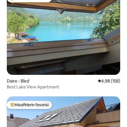
Misafirlerin favorilerinden en beğenilenler arasında
Daire - Bled
5 üzerinden or
4,98 (158)
Best Lake View Apartment
Misafirlerin favorisi
Misafirlerin favorilerinden en beğenilenler arasında