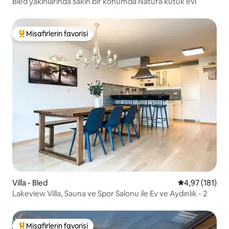
Bled yakınlarında sakin bir konumda Natura kütük evi
Misafirlerin favorisi
Misafirlerin favorilerinden en beğenilenler arasında
Villa - Bled
5 üzerinden o
4,97 (181)
Lakeview Villa, Sauna ve Spor Salonu ile Ev ve Aydınlık - 2
Misafirlerin favorisi