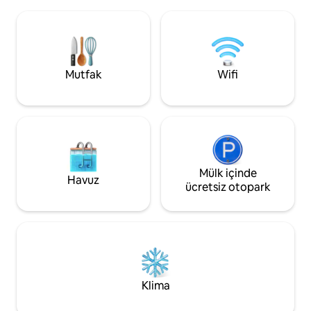
enerjili duşlar, müştemilat ve şehir
batıya bakıyor, es
ışıklarından uzak yıldızlı geceler. Triglav
gölgesinde. Karanlık
Milli Parkı'nın göbeğinde, el değmemiş
mehtaplı veya Sam
vahşi doğa, yaban hayatı ve Bohinj
hayvan sesleri! Köy
Gölü'nün üzerindeki nefes kesen
çayır yürüyüşü me
zirvelerle çevrili. YOLCULUĞUN SON
aylarında, samimi 
Mutfak
Wifi
BÖLÜMÜ YALNIZCA TRANSFERİMİZLE
ev yemekleri suna
MÜMKÜN
Mülk içinde
Havuz
ücretsiz otopark
Klima