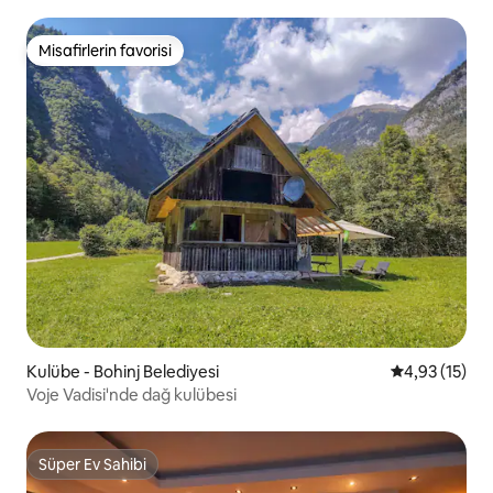
Misafirlerin favorisi
Misafirlerin favorisi
Kulübe - Bohinj Belediyesi
5 üzerinden 
4,93 (15)
Voje Vadisi'nde dağ kulübesi
Süper Ev Sahibi
Süper Ev Sahibi