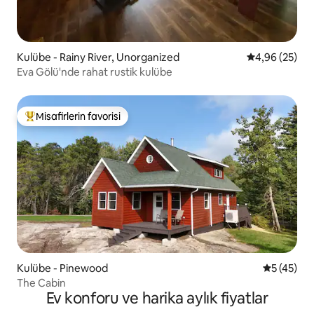
Kulübe - Rainy River, Unorganized
5 üzerinden o
4,96 (25)
Eva Gölü'nde rahat rustik kulübe
Misafirlerin favorisi
Misafirlerin favorilerinden en beğenilenler arasında
Kulübe - Pinewood
5 üzerinde
5 (45)
The Cabin
Ev konforu ve harika aylık fiyatlar