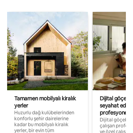
Tamamen mobilyalı kiralık
Dijital göçebe
yerler
seyahat eden
profesyonelle
Huzurlu dağ kulübelerinden
konforlu şehir dairelerine
Dijital göçebel
kadar bu mobilyalı kiralık
çalışan profesyo
yerler, bir evin tüm
ve özel çalışma