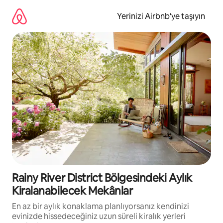
İçeriğe
atla
Yerinizi Airbnb'ye taşıyın
Rainy River District Bölgesindeki Aylık
Kiralanabilecek Mekânlar
En az bir aylık konaklama planlıyorsanız kendinizi
evinizde hissedeceğiniz uzun süreli kiralık yerleri