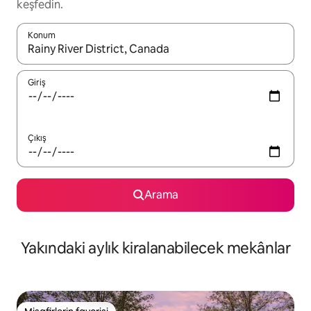
keşfedin.
Konum
Sonuçlar kullanılabilir olduğunda yukarı ve aşağı oklarıyla gezi
Giriş
Çıkış
Arama
Yakındaki aylık kiralanabilecek mekânlar