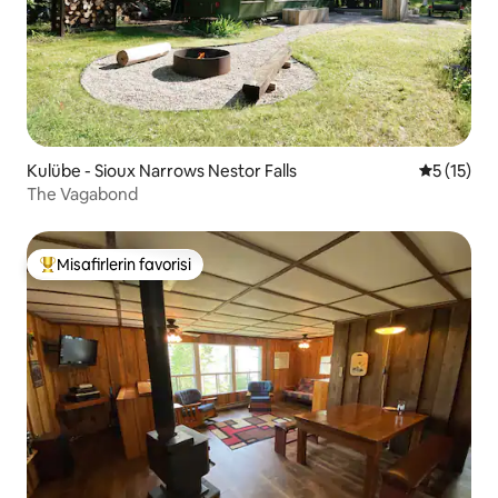
Kulübe - Sioux Narrows Nestor Falls
5 üzerind
5 (15)
The Vagabond
Misafirlerin favorisi
Misafirlerin favorilerinden en beğenilenler arasında