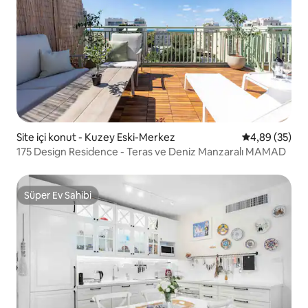
Site içi konut - Kuzey Eski-Merkez
5 üzerinden o
4,89 (35)
175 Design Residence - Teras ve Deniz Manzaralı MAMAD
Süper Ev Sahibi
Süper Ev Sahibi