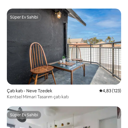
Süper Ev Sahibi
Süper Ev Sahibi
Çatı katı - Neve Tzedek
5 üzerinden o
4,83 (123)
Kentsel Mimari Tasarım çatı katı
Süper Ev Sahibi
Süper Ev Sahibi