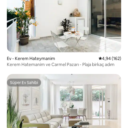
Ev - Kerem Hateymanim
5 üzerinden or
4,94 (162)
Kerem Hatemanim ve Carmel Pazarı - Plaja birkaç adım
Süper Ev Sahibi
Süper Ev Sahibi