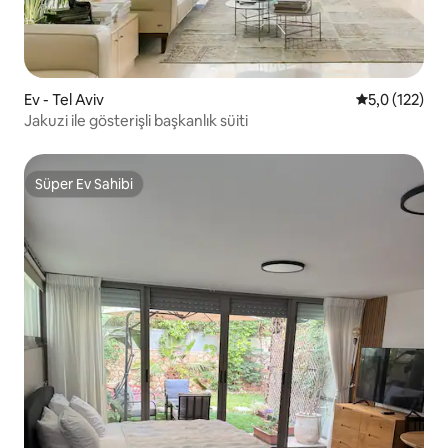
Ev - Tel Aviv
5 üzerinden 
5,0 (122)
Jakuzi ile gösterişli başkanlık süiti
Süper Ev Sahibi
Süper Ev Sahibi