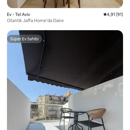
Ev - Tel Aviv
5 üzerinden 
4,91 (91)
Otantik Jaffa Home'da Daire
Süper Ev Sahibi
Süper Ev Sahibi