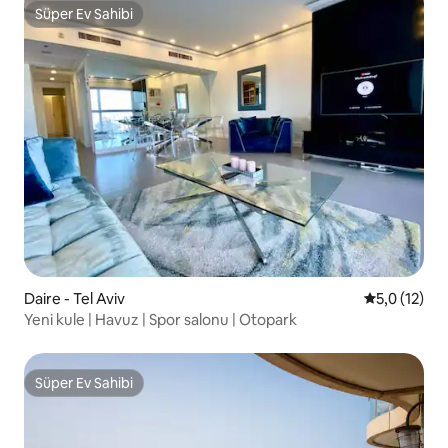
Süper Ev Sahibi
Süper Ev Sahibi
Daire - Tel Aviv
5 üzerinden
5,0 (12)
Yeni kule | Havuz | Spor salonu | Otopark
Süper Ev Sahibi
Süper Ev Sahibi