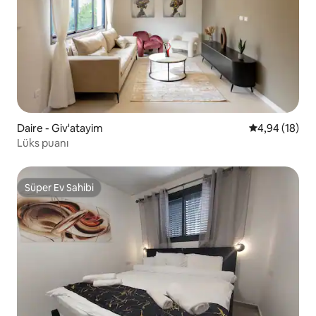
Daire - Giv'atayim
5 üzerinden o
4,94 (18)
Lüks puanı
Süper Ev Sahibi
Süper Ev Sahibi