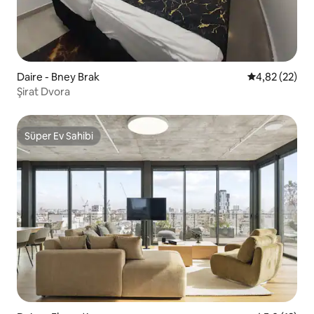
Daire - Bney Brak
5 üzerinden o
4,82 (22)
Şirat Dvora
Süper Ev Sahibi
Süper Ev Sahibi