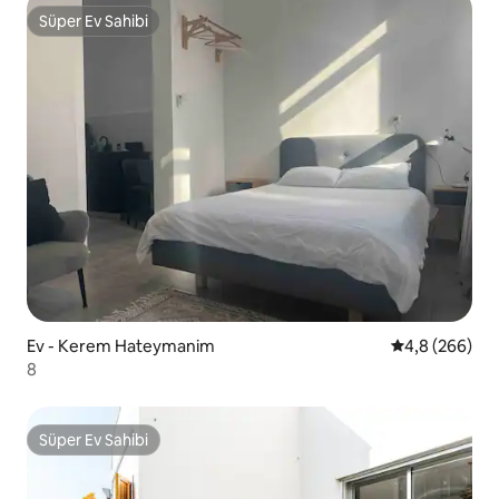
Süper Ev Sahibi
Süper Ev Sahibi
Ev - Kerem Hateymanim
5 üzerinden o
4,8 (266)
8
Süper Ev Sahibi
Süper Ev Sahibi