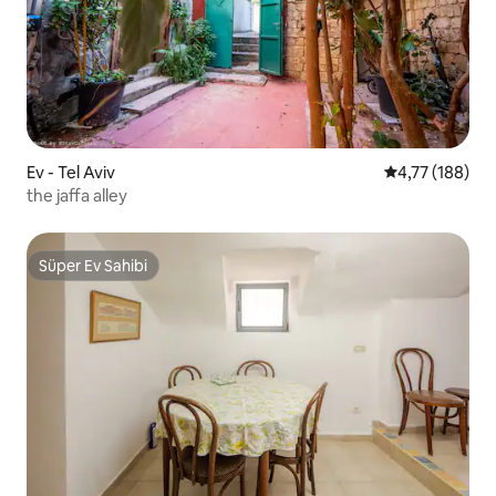
Ev - Tel Aviv
5 üzerinden o
4,77 (188)
the jaffa alley
Süper Ev Sahibi
Süper Ev Sahibi