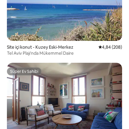
Site içi konut - Kuzey Eski-Merkez
5 üzerinden or
4,84 (208)
Tel Aviv Plajı'nda Mükemmel Daire
Süper Ev Sahibi
Süper Ev Sahibi