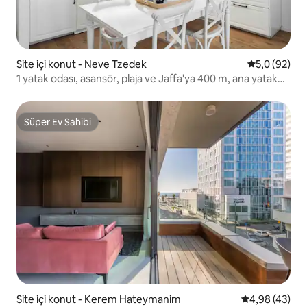
Site içi konut - Neve Tzedek
5 üzerinden 
5,0 (92)
1 yatak odası, asansör, plaja ve Jaffa'ya 400 m, ana yatak
odası
Süper Ev Sahibi
Süper Ev Sahibi
Site içi konut - Kerem Hateymanim
5 üzerinden o
4,98 (43)