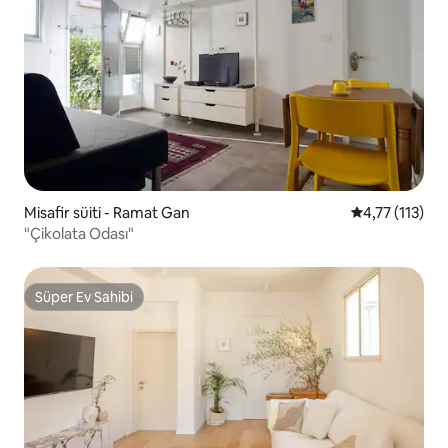
Misafir süiti - Ramat Gan
5 üzerinden o
4,77 (113)
"Çikolata Odası"
Süper Ev Sahibi
Süper Ev Sahibi