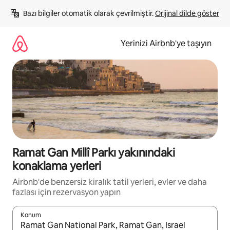
İçeriğe
Bazı bilgiler otomatik olarak çevrilmiştir. 
Orijinal dilde göster
atla
Yerinizi Airbnb'ye taşıyın
Ramat Gan Millî Parkı yakınındaki
konaklama yerleri
Airbnb'de benzersiz kiralık tatil yerleri, evler ve daha
fazlası için rezervasyon yapın
Konum
Sonuçlar kullanılabilir olduğunda yukarı ve aşağı oklarıyla gezi