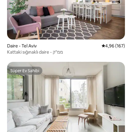
Daire - Tel Aviv
5 üzerinden or
4,96 (167)
Kattaki sığınaklı daire - ממ"ק
Süper Ev Sahibi
Süper Ev Sahibi