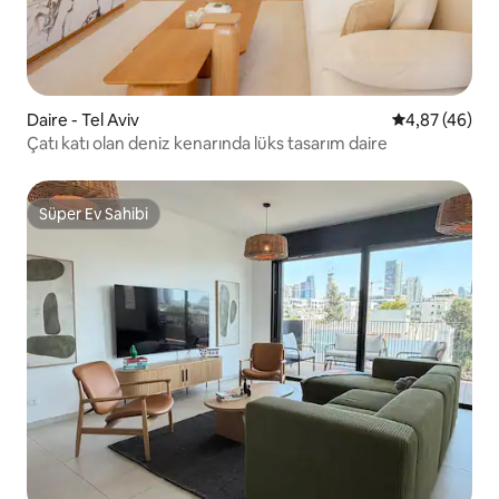
Daire - Tel Aviv
5 üzerinden o
4,87 (46)
Çatı katı olan deniz kenarında lüks tasarım daire
Süper Ev Sahibi
Süper Ev Sahibi