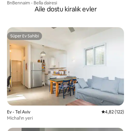
BnBennaim - Bella dairesi
Aile dostu kiralık evler
Süper Ev Sahibi
Süper Ev Sahibi
Ev - Tel Aviv
5 üzerinden o
4,82 (122)
Michal'ın yeri