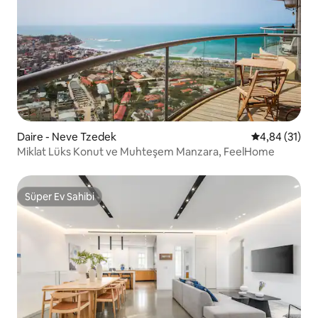
Daire - Neve Tzedek
5 üzerinden o
4,84 (31)
Miklat Lüks Konut ve Muhteşem Manzara, FeelHome
Süper Ev Sahibi
Süper Ev Sahibi