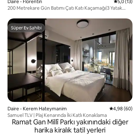
Daire - Florentin
5 üzerinden
5,0 (13)
200 Metrekare Gün Batımı Çatı Katı Kaçamağı|3 Yatak
Odası|Deniz Manzarası|Teras
Süper Ev Sahibi
Süper Ev Sahibi
Daire - Kerem Hateymanim
5 üzerinden o
4,98 (60)
Samuel TLV | Plaj Kenarında İki Katlı Konaklama
Ramat Gan Millî Parkı yakınındaki diğer
harika kiralık tatil yerleri