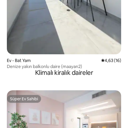
Ev - Bat Yam
5 üzerinden o
4,63 (16)
Denize yakın balkonlu daire (maayan2)
Klimalı kiralık daireler
Süper Ev Sahibi
Süper Ev Sahibi