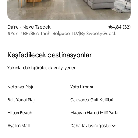
Daire - Neve Tzedek
5 üzerinden o
4,84 (32)
#Yeni 4BR/3BA Tarihi Bölgede TLV|By SweetyGuest
Keşfedilecek destinasyonlar
Yakınlardaki görülecek en iyi yerler
Netanya Plajı
Yafa Limanı
Beit Yanai Plajı
Caesarea Golf Kulübü
Hilton Beach
Maayan Harod Millî Parkı
Ayalon Mall
Daha fazlasını göster