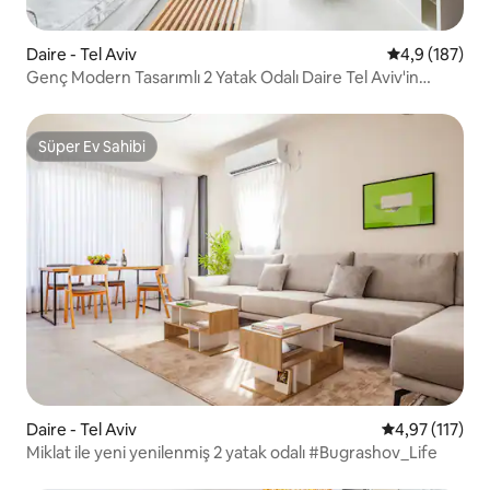
Daire - Tel Aviv
5 üzerinden o
4,9 (187)
Genç Modern Tasarımlı 2 Yatak Odalı Daire Tel Aviv'in
merkezinde
Süper Ev Sahibi
Süper Ev Sahibi
Daire - Tel Aviv
5 üzerinden o
4,97 (117)
Miklat ile yeni yenilenmiş 2 yatak odalı #Bugrashov_Life