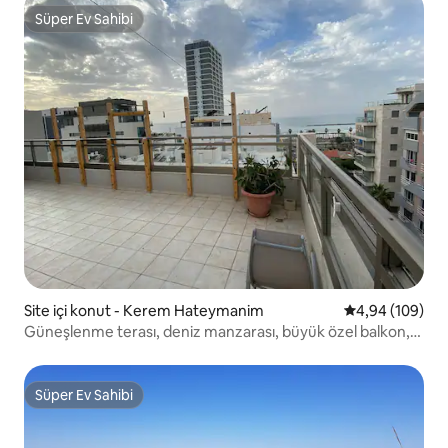
dinlendirici, özel ve sakin bir ortam
Süper Ev Sahibi
Süper Ev Sahibi
sağlar. Çarpıcı ve güzel bir manzara
olduğunu düşünüyoruz, ancak
sorularınız olursa lütfen tereddüt
etmeyin.
Site içi konut - Kerem Hateymanim
5 üzerinden or
4,94 (109)
Güneşlenme terası, deniz manzarası, büyük özel balkon,
tam çamaşırhane, ücretli park.
Süper Ev Sahibi
Süper Ev Sahibi