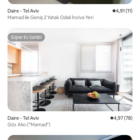
Daire - Tel Aviv
5 üzerinden 
4,91 (11)
Mamad ile Geniş 2 Yatak Odalı İnziva Yeri
Süper Ev Sahibi
Süper Ev Sahibi
Daire - Tel Aviv
5 üzerinden o
4,97 (78)
Göz Alıcı ("Mamad")