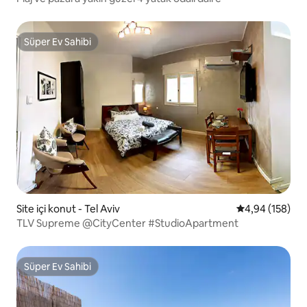
Süper Ev Sahibi
Süper Ev Sahibi
Site içi konut - Tel Aviv
5 üzerinden or
4,94 (158)
TLV Supreme @CityCenter #StudioApartment
Süper Ev Sahibi
Süper Ev Sahibi