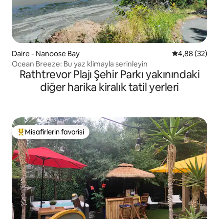
Daire - Nanoose Bay
5 üzerinden o
4,88 (32)
Ocean Breeze: Bu yaz klimayla serinleyin
Rathtrevor Plajı Şehir Parkı yakınındaki
diğer harika kiralık tatil yerleri
Misafirlerin favorisi
Misafirlerin favorilerinden en beğenilenler arasında