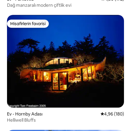
Dağ manzaralı modern çiftlik evi
Misafirlerin favorisi
Misafirlerin favorisi
Ev - Hornby Adası
5 üzerinden or
4,96 (180)
Helliwell Bluffs