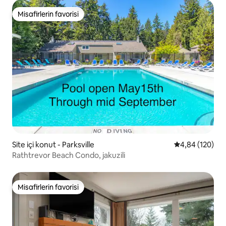
Misafirlerin favorisi
Misafirlerin favorisi
Site içi konut - Parksville
5 üzerinden or
4,84 (120)
Rathtrevor Beach Condo, jakuzili
Misafirlerin favorisi
Misafirlerin favorisi