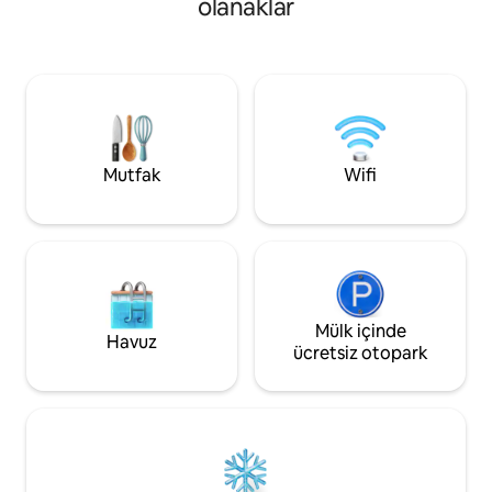
olanaklar
spor salonu ve sah
mesafededir. Bu tatil köyü, havuz, jakuzi,
derin bir küveti ol
spor salonu dahil olmak üzere dinlenmek
banyosu da dahil 
ve tatilinizin keyfini çıkarmak için
banyoya sahiptir. B
ihtiyacınız olan her şeye sahiptir. Mini
verandada dinleni
golf, mağazalar, kaplıcalar, restoranlar ve
için restoranlara,
dinlenme salonlarına yürüyün. ** Bu
Plajı'na yürüyün!
kulübede sigara içilmez** Parksville
Belediyesi İşletme Ruhsatı #00005733
Mutfak
Wifi
Mülk içinde
Havuz
ücretsiz otopark