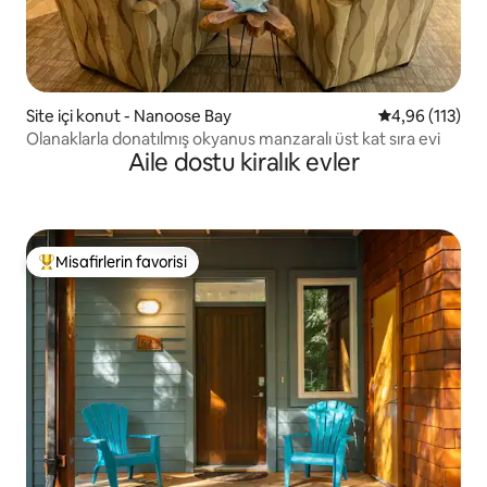
Site içi konut - Nanoose Bay
5 üzerinden o
4,96 (113)
Olanaklarla donatılmış okyanus manzaralı üst kat sıra evi
Aile dostu kiralık evler
Misafirlerin favorisi
Misafirlerin favorilerinden en beğenilenler arasında