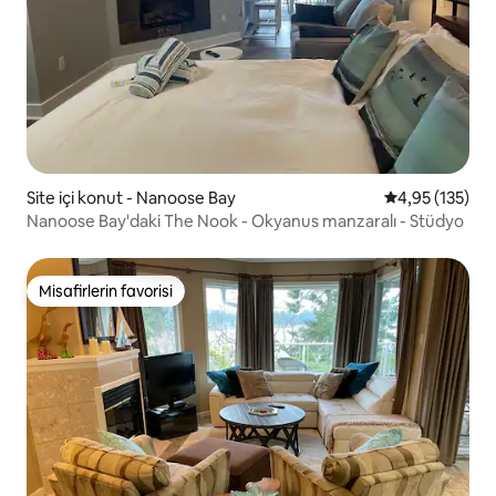
Site içi konut - Nanoose Bay
5 üzerinden o
4,95 (135)
Nanoose Bay'daki The Nook - Okyanus manzaralı - Stüdyo
Misafirlerin favorisi
Misafirlerin favorisi