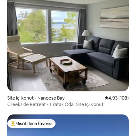
Site içi konut - Nanoose Bay
5 üzerinden or
4,93 (108)
Creekside Retreat - 1 Yatak Odalı Site İçi Konut
Misafirlerin favorisi
Misafirlerin favorilerinden en beğenilenler arasında