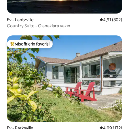
Ev - Lantzville
5 üzerinden or
4,91 (302)
Country Suite - Olanaklara yakın.
Misafirlerin favorisi
Misafirlerin favorilerinden en beğenilenler arasında
Ev - Parksville
5 üzerinden or
4,99 (172)