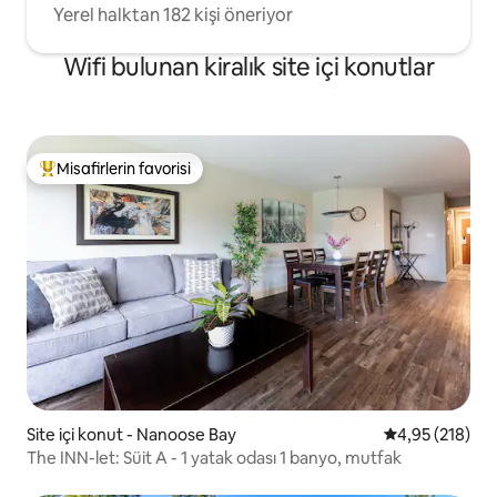
Yerel halktan 182 kişi öneriyor
Wifi bulunan kiralık site içi konutlar
Misafirlerin favorisi
Misafirlerin favorilerinden en beğenilenler arasında
Site içi konut - Nanoose Bay
5 üzerinden or
4,95 (218)
The INN-let: Süit A - 1 yatak odası 1 banyo, mutfak