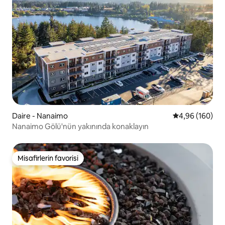
Daire - Nanaimo
5 üzerinden or
4,96 (160)
Nanaimo Gölü'nün yakınında konaklayın
Misafirlerin favorisi
Misafirlerin favorisi