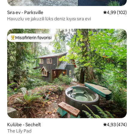
Sıra ev - Parksville
5 üzerinden or
4,99 (102)
Havuzlu ve jakuzili lüks deniz kıyısı sıra evi
Misafirlerin favorisi
Misafirlerin favorilerinden en beğenilenler arasında
Kulübe - Sechelt
5 üzerinden or
4,93 (474)
The Lily Pad