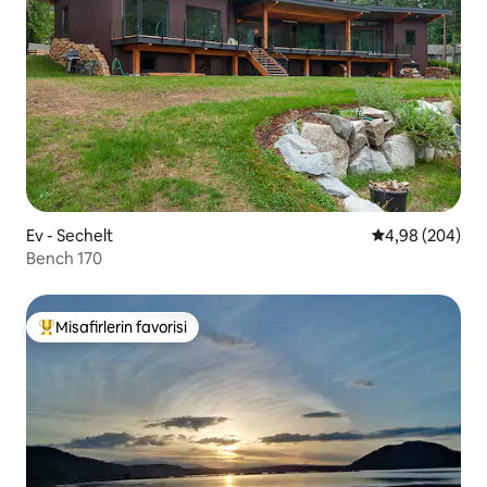
Ev - Sechelt
5 üzerinden or
4,98 (204)
Bench 170
Misafirlerin favorisi
Misafirlerin favorilerinden en beğenilenler arasında