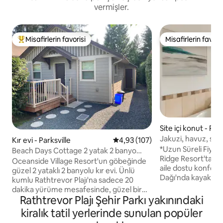
vermişler.
Misafirlerin favorisi
Misafirlerin favoris
Misafirlerin favorilerinden en beğenilenler arasında
Misafirlerin favoris
Site içi konut - Park
Jakuzi, havuz, spo
Kır evi - Parksville
5 üzerinden ortalama 4,93 puan
4,93 (107)
ve mutfağı olan 2 y
*Uzun Süreli Fiyat
Beach Days Cottage 2 yatak 2 banyo
Ridge Resort'ta 1 ya
evcil hayvan dostu
Oceanside Village Resort'un göbeğinde
aile dostu konforl
güzel 2 yataklı 2 banyolu kır evi. Ünlü
Dağı'nda kayak yapm
kumlu Rathtrevor Plajı'na sadece 20
kişilik yatak ve çek
dakika yürüme mesafesinde, güzel bir
konaklayabilir. Ta
Rathtrevor Plajı Şehir Parkı yakınındaki
kumlu plaj ve çocuklar için harika bir su
6 kişilik yemek mas
ve oyun parkı bulunan Parksville şehir
kiralık tatil yerlerinde sunulan popüler
olanakları arasında
merkezine arabayla 5 dakika