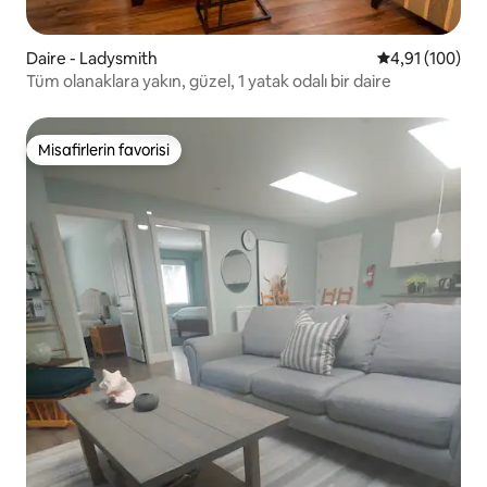
Daire - Ladysmith
5 üzerinden o
4,91 (100)
Tüm olanaklara yakın, güzel, 1 yatak odalı bir daire
Misafirlerin favorisi
Misafirlerin favorisi