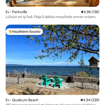
Ev - Parksville
5 üzerinden or
4,96 (136)
Lüksün en iyi hali. Plaja 5 dakika mesafede orman ortamı.
Misafirlerin favorisi
Misafirlerin favorilerinden en beğenilenler arasında
Ev - Qualicum Beach
5 üzerinden or
4,94 (239)
180 derece manzaralı muhteşem okyanus kıyısı dubleksi