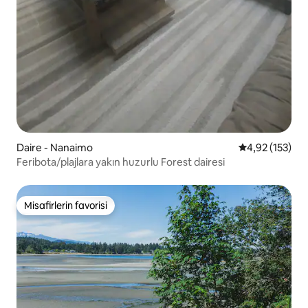
Daire - Nanaimo
5 üzerinden o
4,92 (153)
Feribota/plajlara yakın huzurlu Forest dairesi
Misafirlerin favorisi
Misafirlerin favorisi