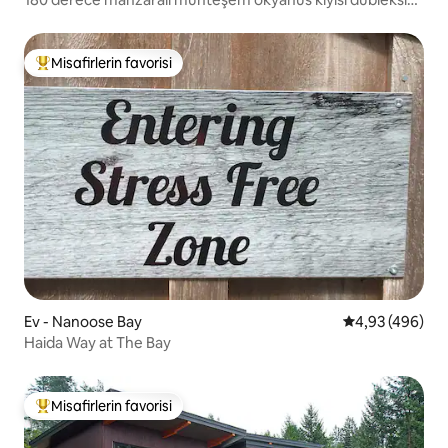
ALPHA
Misafirlerin favorisi
Misafirlerin favorilerinden en beğenilenler arasında
Ev - Nanoose Bay
5 üzerinden or
4,93 (496)
Haida Way at The Bay
Misafirlerin favorisi
Misafirlerin favorilerinden en beğenilenler arasında