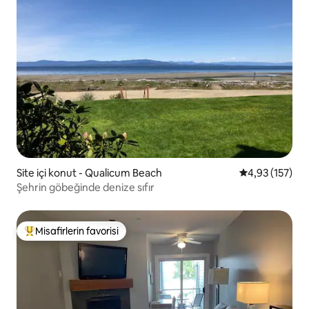
Site içi konut - Qualicum Beach
5 üzerinden o
4,93 (157)
Şehrin göbeğinde denize sıfır
Misafirlerin favorisi
Misafirlerin favorilerinden en beğenilenler arasında