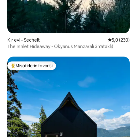
Kır evi - Sechelt
5 üzerinden o
5,0 (230)
The Innlet Hideaway - Okyanus Manzaralı 3 Yataklı)
Misafirlerin favorisi
Misafirlerin favorilerinden en beğenilenler arasında