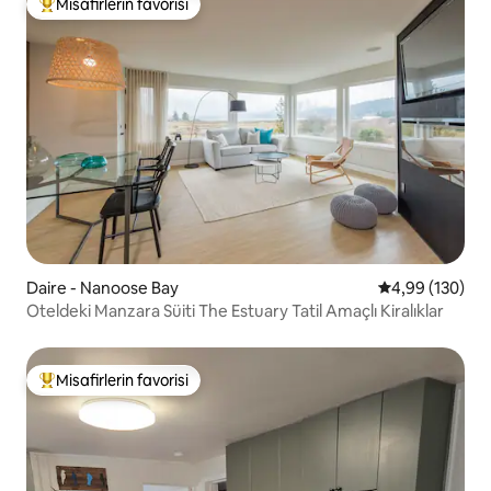
Misafirlerin favorisi
Misafirlerin favorilerinden en beğenilenler arasında
Daire - Nanoose Bay
5 üzerinden or
4,99 (130)
Oteldeki Manzara Süiti The Estuary Tatil Amaçlı Kiralıklar
Misafirlerin favorisi
Misafirlerin favorilerinden en beğenilenler arasında