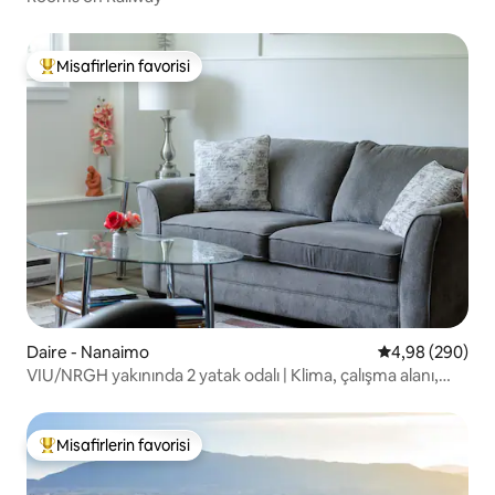
Misafirlerin favorisi
Misafirlerin favorilerinden en beğenilenler arasında
Daire - Nanaimo
5 üzerinden or
4,98 (290)
VIU/NRGH yakınında 2 yatak odalı | Klima, çalışma alanı,
mutfak
Misafirlerin favorisi
Misafirlerin favorilerinden en beğenilenler arasında