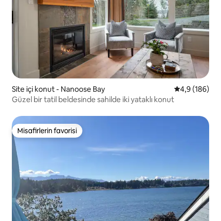
Site içi konut - Nanoose Bay
5 üzerinden o
4,9 (186)
Güzel bir tatil beldesinde sahilde iki yataklı konut
Misafirlerin favorisi
Misafirlerin favorisi