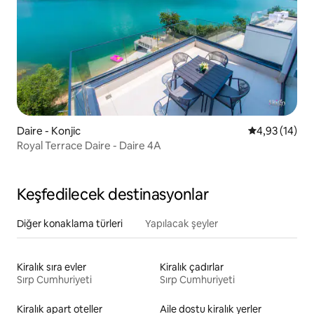
Daire - Konjic
5 üzerinden o
4,93 (14)
Royal Terrace Daire - Daire 4A
Keşfedilecek destinasyonlar
Diğer konaklama türleri
Yapılacak şeyler
Kiralık sıra evler
Kiralık çadırlar
Sırp Cumhuriyeti
Sırp Cumhuriyeti
Kiralık apart oteller
Aile dostu kiralık yerler