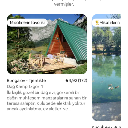
vermişler.
Misafirlerin favorisi
Misafirlerin favo
Misafirlerin favorisi
Misafirlerin favor
Bungalov - Tjentište
5 üzerinden ortalama 4,92 puan
4,92 (172)
Dağ Kampı Izgori 1
İki kişilik güzel bir dağ evi, görkemli bir
dağın muhteşem manzaralarını sunan bir
terasa sahiptir. Kulübede elektrik yoktur
ancak aydınlatma, ev aletleri ve
ihtiyacınız olan her şey mevcuttur;
cihazlarınızı restoranımızda şarj
edebilirsiniz. 40 metre ötede çok sağlıklı,
Küçük ev - Buna vi