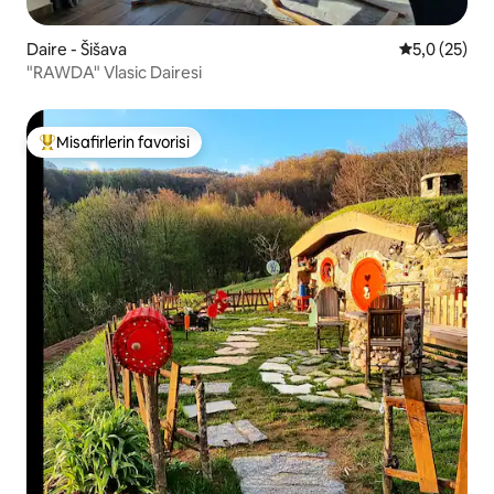
Daire - Šišava
5 üzerinden
5,0 (25)
"RAWDA" Vlasic Dairesi
Misafirlerin favorisi
Misafirlerin favorilerinden en beğenilenler arasında