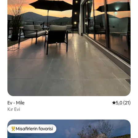
Ev - Mile
5 üzerinden
5,0 (21)
Kır Evi
Misafirlerin favorisi
Misafirlerin favorilerinden en beğenilenler arasında