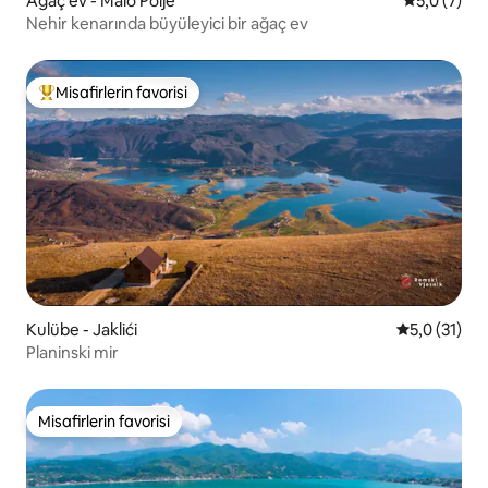
Ağaç ev - Malo Polje
5 üzerinde
5,0 (7)
Nehir kenarında büyüleyici bir ağaç ev
Misafirlerin favorisi
Misafirlerin favorilerinden en beğenilenler arasında
Kulübe - Jaklići
5 üzerinden
5,0 (31)
Planinski mir
Misafirlerin favorisi
Misafirlerin favorisi