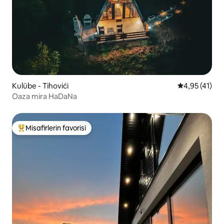
Kulübe - Tihovići
5 üzerinden 
4,95 (41)
Oaza mira HaDaNa
Misafirlerin favorisi
Misafirlerin favorilerinden en beğenilenler arasında