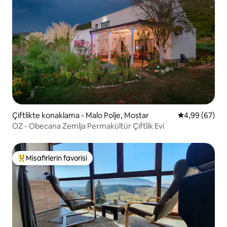
Çiftlikte konaklama - Malo Polje, Mostar
5 üzerinden o
4,99 (67)
OZ - Obecana Zemlja Permakültür Çiftlik Evi
Misafirlerin favorisi
Misafirlerin favorilerinden en beğenilenler arasında