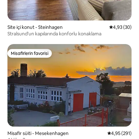
Site içi konut - Steinhagen
5 üzerinden o
4,93 (30)
Stralsund'un kapılarında konforlu konaklama
Misafirlerin favorisi
Misafirlerin favorisi
Misafir süiti - Mesekenhagen
5 üzerinden or
4,95 (291)