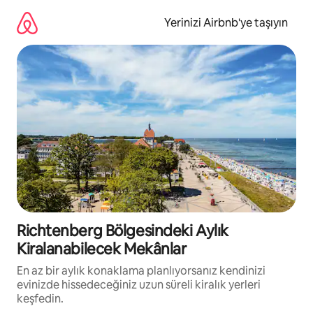
İçeriğe
atla
Yerinizi Airbnb'ye taşıyın
Richtenberg Bölgesindeki Aylık
Kiralanabilecek Mekânlar
En az bir aylık konaklama planlıyorsanız kendinizi
evinizde hissedeceğiniz uzun süreli kiralık yerleri
keşfedin.