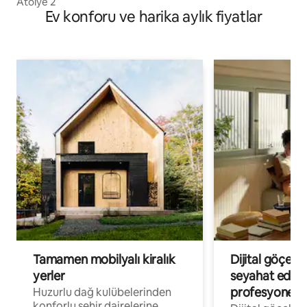
Atölye 2
Ev konforu ve harika aylık fiyatlar
Tamamen mobilyalı kiralık
Dijital göçebe
yerler
seyahat eden
profesyonelle
Huzurlu dağ kulübelerinden
konforlu şehir dairelerine