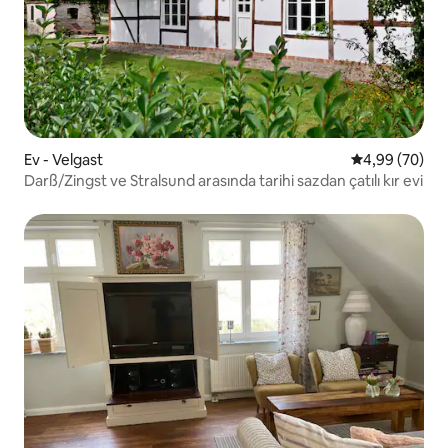
Ev - Velgast
5 üzerinden o
4,99 (70)
Darß/Zingst ve Stralsund arasında tarihi sazdan çatılı kır evi