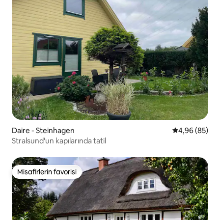
Daire - Steinhagen
5 üzerinden o
4,96 (85)
Stralsund'un kapılarında tatil
Misafirlerin favorisi
Misafirlerin favorisi