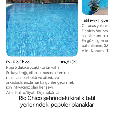
Tatil evi - Higuero
Caracas yakınında 
büyüleyici bir yer
Denizin önündeki 
ailenize unutulma
En güzel gün doğu
batımlarının, 3.000
jakuzilerin, ızgara
Aile
·
Konum
·
Temi
tenis kortlarının, o
alanların tadını bir
Ev - Río Chico
5 üzerinden ortalama 4,81 pua
4,81 (21)
konforlu oda (king v
Plaja 5 dakika uzaklıkta bir vaha
hepsinde TV ve kli
Su kaydırağı, bilardo masası, domino
mutfak, kanepe ve 
masaları, barbekü ve aileniz ve
doğrudan deniz ma
arkadaşlarınızla harika günler geçirmek
bulunmaktadır.Tüm 
için ihtiyacınız olan her şeyi
dinlenme ve hediy
bulabileceğiniz yetişkinler ve çocuklar
Aile
·
Kalite/fiyat
·
Dış mekânlar
için geniş ve güzel bir havuz alanı. Halka
Río Chico şehrindeki kiralık tatil
açık jakuzi hizmet dışı. Rıhtımlarından
yerlerindeki popüler olanaklar
balık tutabilir ve geniş alanlarında
yürüyüş, koşu ve bisiklet yapabilirsiniz. En