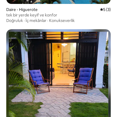
Daire - Higuerote
5 üzerin
5 (3)
tek bir yerde keyif ve konfor
Doğruluk
·
İç mekânlar
·
Konukseverlik