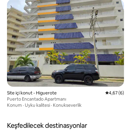
Site içi konut - Higuerote
5 üzerinden 
4,67 (6)
Puerto Encantado Apartmanı
Konum
·
Uyku kalitesi
·
Konukseverlik
Keşfedilecek destinasyonlar