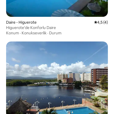
Daire - Higuerote
5 üzerinde
4,5 (4)
Higuerote'de Konforlu Daire
Konum
·
Konukseverlik
·
Durum