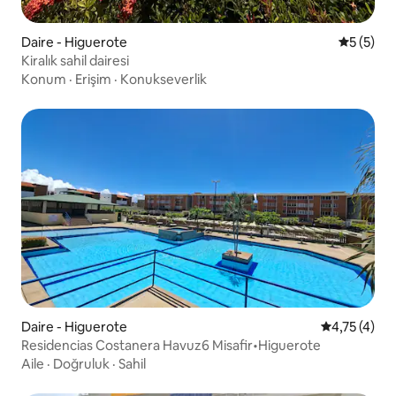
Daire - Higuerote
5 üzerin
5 (5)
Kiralık sahil dairesi
Konum
·
Erişim
·
Konukseverlik
Daire - Higuerote
5 üzerinden
4,75 (4)
Residencias Costanera Havuz6 Misafir•Higuerote
Aile
·
Doğruluk
·
Sahil