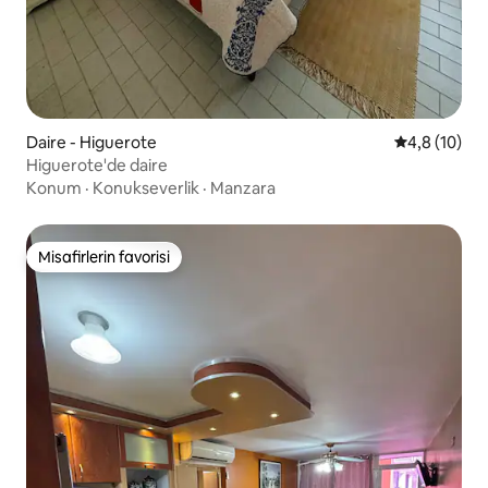
Daire - Higuerote
5 üzerinden
4,8 (10)
Higuerote'de daire
Konum
·
Konukseverlik
·
Manzara
Misafirlerin favorisi
Misafirlerin favorisi