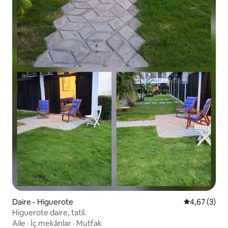
Daire - Higuerote
5 üzerinden 
4,67 (3)
Higuerote daire, tatil.
Aile
·
İç mekânlar
·
Mutfak