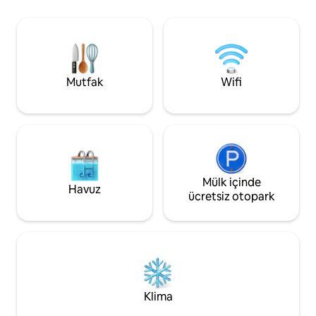
iyisi ise, sadece bir buçuk saat uzaklıktaki
Caracas ve 5 dakika uzaklıktaki plaj, özel
ve güvenli bir komplekste bulunan Rio
Chico Kanalları'nda yer almasıdır.
Mutfak
Wifi
Mülk içinde
Havuz
ücretsiz otopark
Klima