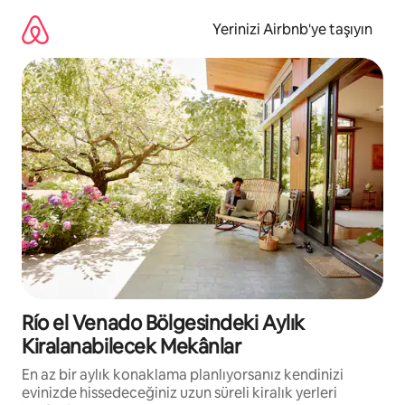
İçeriğe
atla
Yerinizi Airbnb'ye taşıyın
Río el Venado Bölgesindeki Aylık
Kiralanabilecek Mekânlar
En az bir aylık konaklama planlıyorsanız kendinizi
evinizde hissedeceğiniz uzun süreli kiralık yerleri