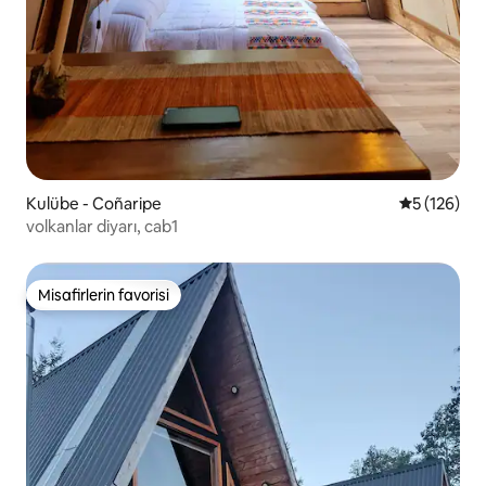
Kulübe - Coñaripe
5 üzerinden
5 (126)
volkanlar diyarı, cab1
Misafirlerin favorisi
Misafirlerin favorisi