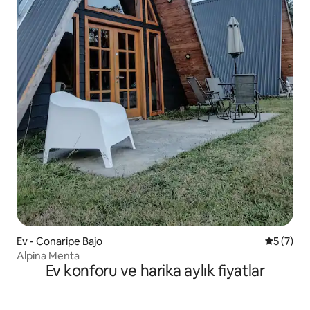
Ev - Conaripe Bajo
5 üzerin
5 (7)
Alpina Menta
Ev konforu ve harika aylık fiyatlar