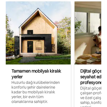
Tamamen mobilyalı kiralık
Dijital göçebe
yerler
seyahat eden
profesyonelle
Huzurlu dağ kulübelerinden
konforlu şehir dairelerine
Dijital göçebel
kadar bu mobilyalı kiralık
çalışan profesyo
yerler, bir evin tüm
ve özel çalışma
olanaklarına sahiptir.
sahip, konforl