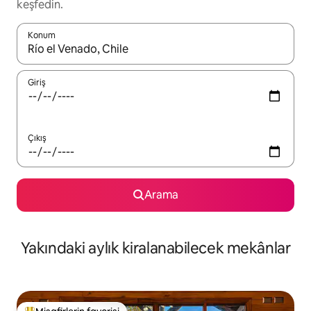
keşfedin.
Konum
Sonuçlar kullanılabilir olduğunda yukarı ve aşağı oklarıyla gezi
Giriş
Çıkış
Arama
Yakındaki aylık kiralanabilecek mekânlar