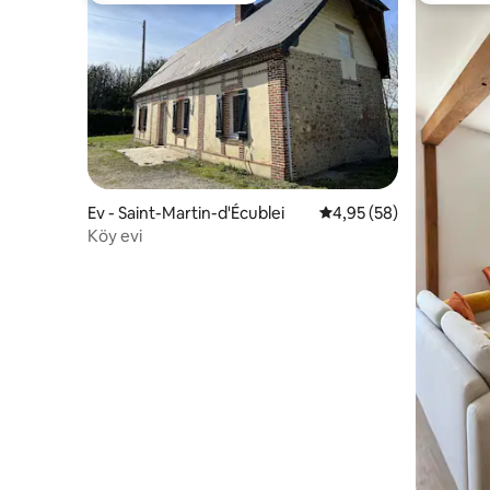
Ev - Saint-Martin-d'Écublei
5 üzerinden ortalama 
4,95 (58)
Köy evi