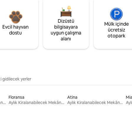
Dizüstü
Mülk içinde
Evcil hayvan
bilgisayara
ücretsiz
dostu
uygun çalışma
otopark
alanı
i gidilecek yerler
Floransa
Atina
Mi
Aylık Kiralanabilecek Mekânlar
Aylık Kiralanabilecek Mekânlar
Aylık Kiralanabilecek Mekânlar