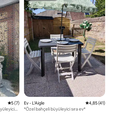
5 üzerinden ortalama 5 puan, 7 değerlendirme
5 (7)
Ev - L'Aigle
5 üzerinden ortalama
4,85 (41)
yüleyici
*Özel bahçeli büyüleyici sıra ev*