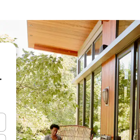
r
oklarıyla gezinin veya dokunarak ya da kaydırma hareketleriyle keşfedin