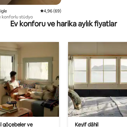
Aigle
5 üzerinden ortalama 4,96 puan, 69 değerl
4,96 (69)
 konforlu stüdyo
Ev konforu ve harika aylık fiyatlar
al göçebeler ve
Keyif dâhil