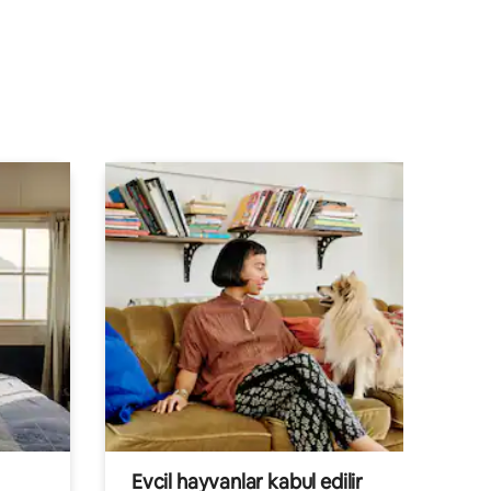
endirme
Evcil hayvanlar kabul edilir