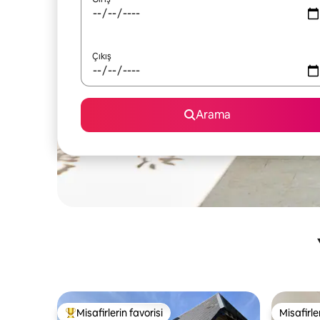
Çıkış
Arama
Misafirlerin favorisi
Misafirle
Misafirlerin favorilerinden en beğenilenler arasında
Misafirle