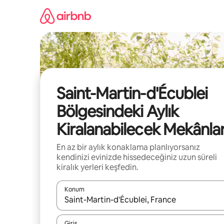
İçeriğe
atla
Saint-Martin-d'Écublei
Bölgesindeki Aylık
Kiralanabilecek Mekânla
En az bir aylık konaklama planlıyorsanız
kendinizi evinizde hissedeceğiniz uzun süreli
kiralık yerleri keşfedin.
Konum
Sonuçlar kullanılabilir olduğunda yukarı ve aşağı 
Giriş