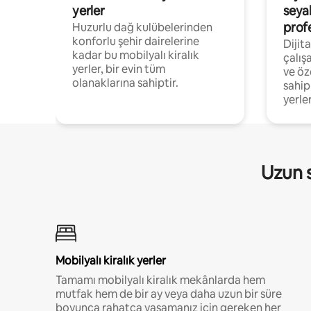
yerler
seya
prof
Huzurlu dağ kulübelerinden
konforlu şehir dairelerine
Dijit
kadar bu mobilyalı kiralık
çalış
yerler, bir evin tüm
ve öz
olanaklarına sahiptir.
sahip
yerler
Uzun s
Mobilyalı kiralık yerler
Tamamı mobilyalı kiralık mekânlarda hem
mutfak hem de bir ay veya daha uzun bir süre
boyunca rahatça yaşamanız için gereken her