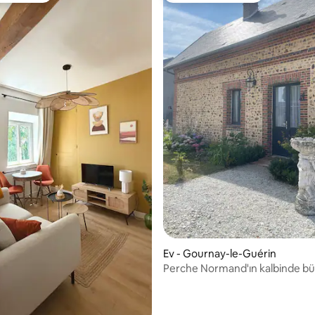
4,95 puan, 58 değerlendirme
Ev - Gournay-le-Guérin
Perche Normand'ın kalbinde bü
bir kır evi