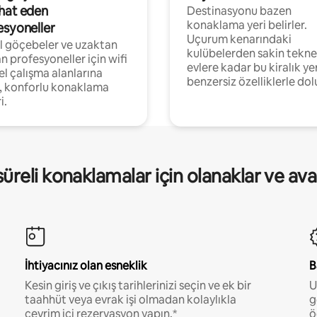
hat eden
Destinasyonu bazen
konaklama yeri belirler.
esyoneller
Uçurum kenarındaki
al göçebeler ve uzaktan
kulübelerden sakin tekne
an profesyoneller için wifi
evlere kadar bu kiralık ye
el çalışma alanlarına
benzersiz özelliklerle dol
, konforlu konaklama
i.
üreli konaklamalar için olanaklar ve ava
İhtiyacınız olan esneklik
B
Kesin giriş ve çıkış tarihlerinizi seçin ve ek bir
U
taahhüt veya evrak işi olmadan kolaylıkla
g
çevrim içi rezervasyon yapın.*
ö