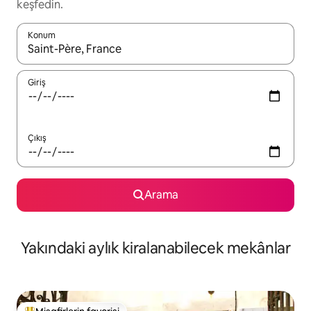
keşfedin.
Konum
Sonuçlar kullanılabilir olduğunda yukarı ve aşağı oklarıyla gezi
Giriş
Çıkış
Arama
Yakındaki aylık kiralanabilecek mekânlar