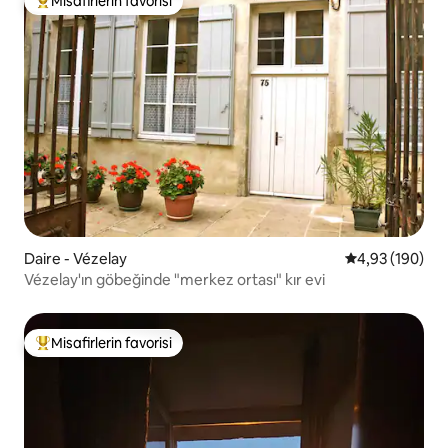
Misafirlerin favorisi
Misafirlerin favorilerinden en beğenilenler arasında
Daire - Vézelay
5 üzerinden or
4,93 (190)
Vézelay'ın göbeğinde "merkez ortası" kır evi
Misafirlerin favorisi
Misafirlerin favorilerinden en beğenilenler arasında