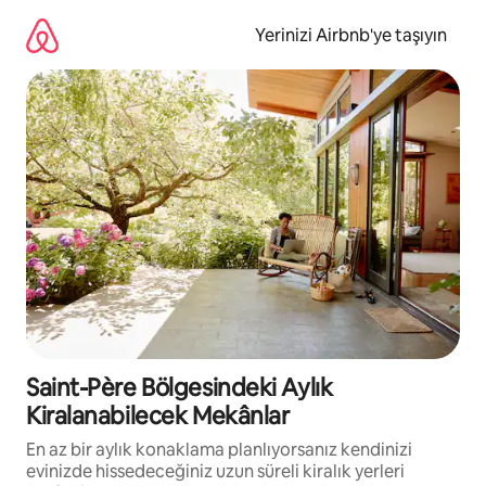
İçeriğe
atla
Yerinizi Airbnb'ye taşıyın
Saint-Père Bölgesindeki Aylık
Kiralanabilecek Mekânlar
En az bir aylık konaklama planlıyorsanız kendinizi
evinizde hissedeceğiniz uzun süreli kiralık yerleri