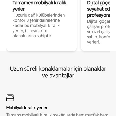
Tamamen mobilyalı kiralık
Dijital göçebe
yerler
seyahat eden
profesyonelle
Huzurlu dağ kulübelerinden
konforlu şehir dairelerine
Dijital göçebel
kadar bu mobilyalı kiralık
çalışan profesyo
yerler, bir evin tüm
ve özel çalışma
olanaklarına sahiptir.
sahip, konforl
yerleri.
Uzun süreli konaklamalar için olanaklar
ve avantajlar
Mobilyalı kiralık yerler
Tamamı mobilyalı kiralık mekânlarda hem mutfak hem