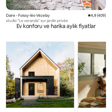
Daire - Foissy-lès-Vézelay
5 üzerinden o
4,9 (409)
studio "Le veranda" sur jardin privée
Ev konforu ve harika aylık fiyatlar