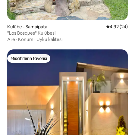
Kulübe - Samaipata
5 üzerinden o
4,92 (24)
"Los Bosques" Kulübesi
Aile
·
Konum
·
Uyku kalitesi
Misafirlerin favorisi
Misafirlerin favorisi