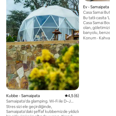
Ev - Samaipata
Casa Samai Butik O
Lagunita”
Bu tatlı casita 'La
Casa Samai Boutiqu
olan, göletimizin k
banyolu, benzersiz 
odasıdır. Ana evde
Konum
·
Kahvaltı
·
açık büfe kahvaltı 
gölet ve çevredek
görülebildiği bir çif
Ocaklı bir küçük mu
ısıtıcısı ve buzdol
ve arka verandalar
meyve bahçesinde
otelin 2 hektarlık 
parçasıdır.
Kubbe - Samaipata
5 üzerinden ortalama 4,5 pu
4,5 (6)
Samaipata'da glamping. Wi-Fi ile D–J
kaçamağı
Stres sizi ele geçirdiğinde,
Samaipata'daki şeffaf kubbemizde yıldızlı