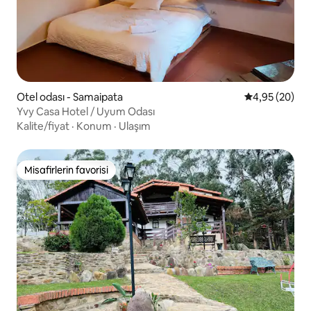
Otel odası - Samaipata
5 üzerinden o
4,95 (20)
Yvy Casa Hotel / Uyum Odası
Kalite/fiyat
·
Konum
·
Ulaşım
Misafirlerin favorisi
Misafirlerin favorisi