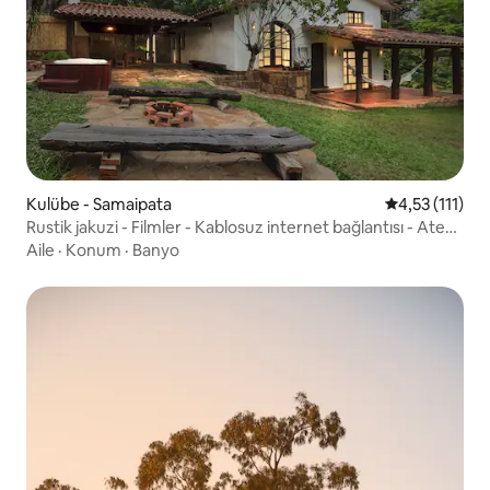
Kulübe - Samaipata
5 üzerinden o
4,53 (111)
Rustik jakuzi - Filmler - Kablosuz internet bağlantısı - Ateş
çukuru ve barbekü.
Aile
·
Konum
·
Banyo