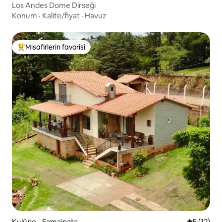
Los Andes Dome Dirseği
Konum
·
Kalite/fiyat
·
Havuz
Misafirlerin favorisi
Misafirlerin favorilerinden en beğenilenler arasında
Kulübe - Samaipata
5 üzerind
5 (12)