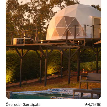
Özel oda - Samaipata
5 üzerinden 
4,75 (16)