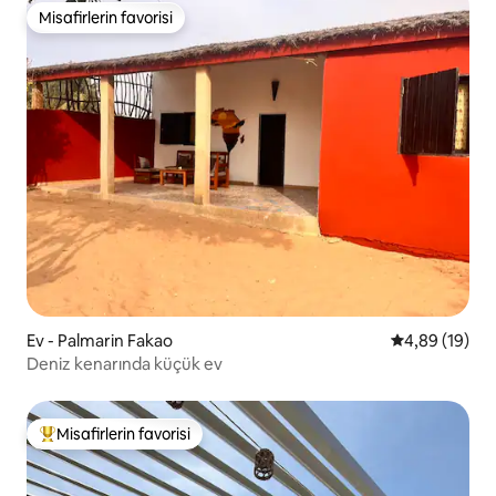
Misafirlerin favorisi
Misafirlerin favorisi
Ev - Palmarin Fakao
5 üzerinden o
4,89 (19)
Deniz kenarında küçük ev
Misafirlerin favorisi
Misafirlerin favorilerinden en beğenilenler arasında