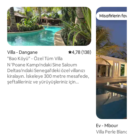
Misafirlerin favoris
Misafirlerin favoris
Villa - Dangane
5 üzerinden ortalama 4,78 puan
4,78 (138)
"Bao Köyü" - Özel Tüm Villa
N 'Poane Kampı'ndaki Sine Saloum
Deltası'ndaki Senegal'deki özel villanızı
kiralayın. İskeleye 300 metre mesafede,
şeftalileriniz ve yürüyüşleriniz için
başlangıç noktası olan "Bao köyü" sizi
büyüleyecek ve tatilinizin yanı sıra
çevreyi, kültürü ve sizi çevreleyecek
insanları da büyüleyecek ve
yüceltecektir. Villa şunlardan oluşur: - 3
adet klimalı kutu - 2 yataklı kulübe. - 1
mutfak. - 1 TV salonu. - 1 adet 12 kişilik
Ev - Mbour
masa yemek çardağı. - langırt - Teras,
Villa Perle Blanche
güneşlikler, şezlonglar. - Büyük havuz. -