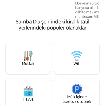
Ebeveyn süiti de d
Bahçe ve güneş 🌴😊
banyosu olan bağı
dahil olmak üzere 3
muhteşem Villa.💎 
Samba Dia şehrindeki kiralık tatil
salonunun yanı sır
bulunduğu büyük 
yerlerindeki popüler olanaklar
donanımlı Amerika
geniş bir oturma o
villa. Güvenli kon
kaçamak için karş
bakmayan huzurlu b
diagne📍 havaalan
dakika, Somone pla
Saly'ye 15 dakika 
Mutfak
Wifi
Mülk içinde
Havuz
ücretsiz otopark