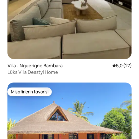
Villa - Nguerigne Bambara
5 üzerinden
5,0 (27)
Lüks Villa Deastyl Home
Misafirlerin favorisi
Misafirlerin favorisi