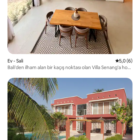
Ev - Sali
5 üzerinde
5,0 (6)
Bali'den ilham alan bir kaçış noktası olan Villa Senang'a hoş
geldiniz