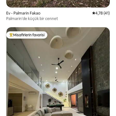
Ev - Palmarin Fakao
5 üzerinden 
4,78 (41)
Palmarin'de küçük bir cennet
Misafirlerin favorisi
Misafirlerin favorilerinden en beğenilenler arasında