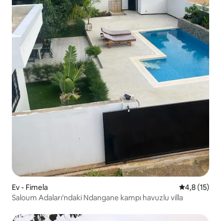
Ev - Fimela
5 üzerinden
4,8 (15)
Saloum Adaları'ndaki Ndangane kampı havuzlu villa