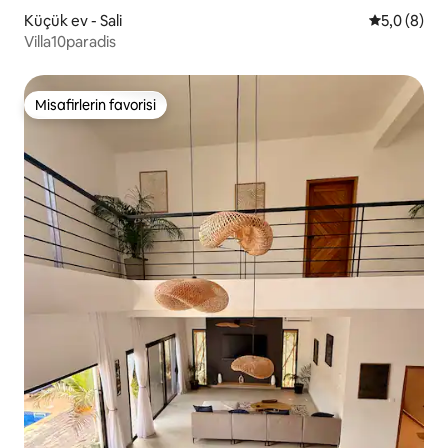
Küçük ev - Sali
5 üzerinde
5,0 (8)
Villa10paradis
Misafirlerin favorisi
Misafirlerin favorisi