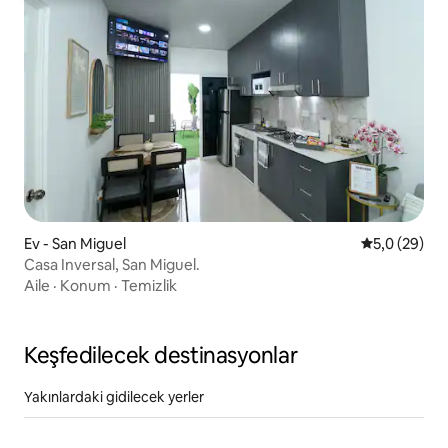
Ev - San Miguel
5 üzerinden 
5,0 (29)
Casa Inversal, San Miguel.
Aile
·
Konum
·
Temizlik
Keşfedilecek destinasyonlar
Yakınlardaki gidilecek yerler