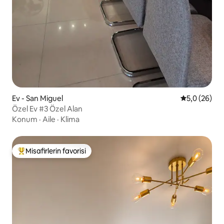
Ev - San Miguel
5 üzerinden 
5,0 (26)
Özel Ev #3 Özel Alan
Konum
·
Aile
·
Klima
Misafirlerin favorisi
Misafirlerin favorilerinden en beğenilenler arasında