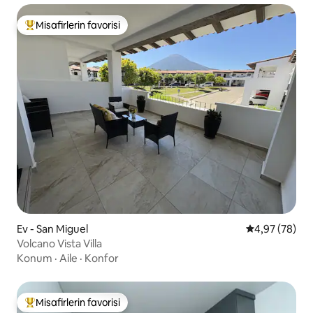
Misafirlerin favorisi
Misafirlerin favorilerinden en beğenilenler arasında
Ev - San Miguel
5 üzerinden o
4,97 (78)
Volcano Vista Villa
Konum
·
Aile
·
Konfor
Misafirlerin favorisi
Misafirlerin favorilerinden en beğenilenler arasında