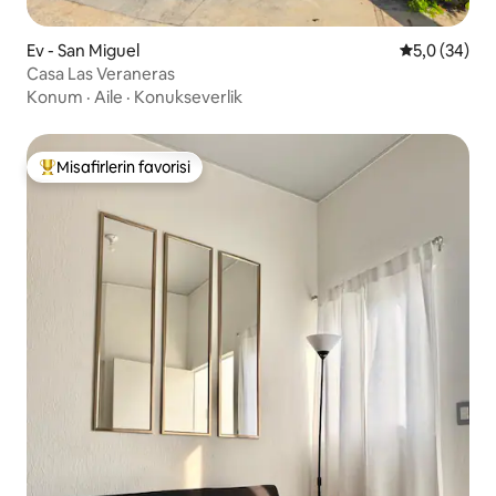
Ev - San Miguel
5 üzerinden 
5,0 (34)
Casa Las Veraneras
Konum
·
Aile
·
Konukseverlik
Misafirlerin favorisi
Misafirlerin favorilerinden en beğenilenler arasında