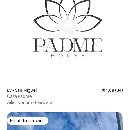
Ev - San Miguel
5 üzerinden o
4,88 (34)
Casa Padme
Aile
·
Konum
·
Manzara
Misafirlerin favorisi
Misafirlerin favorisi