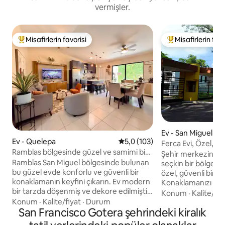
vermişler.
Misafirlerin favorisi
Misafirlerin favo
Misafirlerin favorilerinden en beğenilenler arasında
Misafirlerin favor
Ev - San Miguel
Ev - Quelepa
5 üzerinden ortalama 5,0 puan
5,0 (103)
Ferca Evi, Özel, T
Ramblas bölgesinde güzel ve samimi bir
Şehir merkezinin 
ev, San Miguel
Ramblas San Miguel bölgesinde bulunan
seçkin bir bölgede,
bu güzel evde konforlu ve güvenli bir
özel, güvenli bir 
konaklamanın keyfini çıkarın. Ev modern
Konaklamanızı keyi
bir tarzda döşenmiş ve dekore edilmiştir;
ihtiyacınız olan he
Konum
·
Kalite/fiy
aileler, çiftler veya iş için seyahat edenler
Konum
·
Kalite/fiyat
·
Durum
çamaşır makinesi,
için idealdir. Ramblas Alışveriş Merkezi'ne
San Francisco Gotera şehrindeki kiralık
kablolu Smart TV, 
sadece 3 dakika, şehir merkezine ve
bağlantısı ve geniş