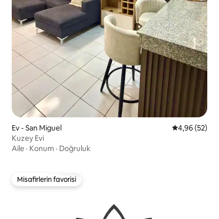
Ev - San Miguel
5 üzerinden o
4,96 (52)
Kuzey Evi
Aile
·
Konum
·
Doğruluk
Misafirlerin favorisi
Misafirlerin favorisi