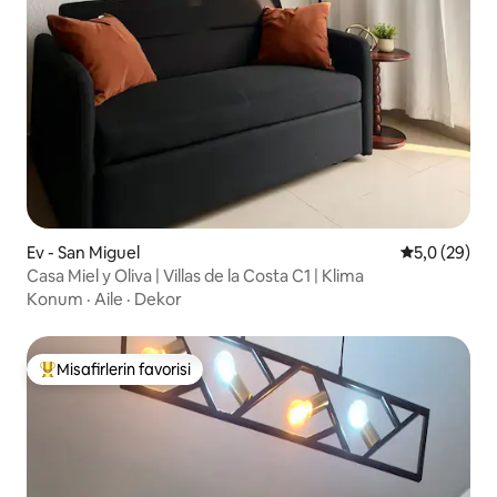
Ev - San Miguel
5 üzerinden 
5,0 (29)
Casa Miel y Oliva | Villas de la Costa C1 | Klima
Konum
·
Aile
·
Dekor
Misafirlerin favorisi
Misafirlerin favorilerinden en beğenilenler arasında