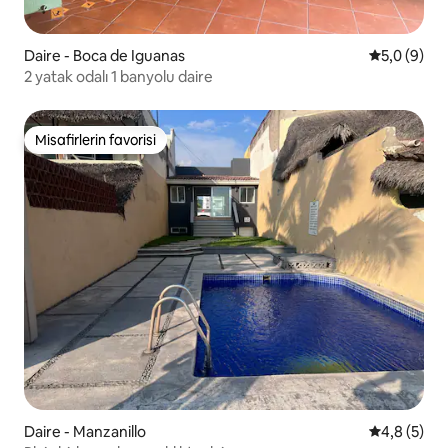
Daire - Boca de Iguanas
5 üzerinde
5,0 (9)
2 yatak odalı 1 banyolu daire
Misafirlerin favorisi
Misafirlerin favorisi
Daire - Manzanillo
5 üzerinde
4,8 (5)