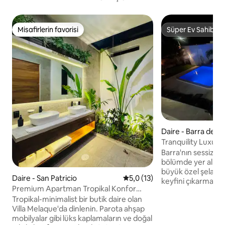
Misafirlerin favorisi
Süper Ev Sahibi
Misafirlerin favorisi
Süper Ev Sahibi
Daire - Barra de N
Tranquility Luxury
Barra'nın sessiz bö
bölümde yer alır. 
büyük özel şelaleli
Daire - San Patricio
5 üzerinden ortalama 5,0 pua
5,0 (13)
keyfini çıkarmanızı
Premium Apartman Tropikal Konfor
konaklama için tüm
Havuz 2BR Klima Wifi #1
Tropikal-minimalist bir butik daire olan
ferah daire. Şehi
Villa Melaque'da dinlenin. Parota ahşap
veya ücretsiz bisik
mobilyalar gibi lüks kaplamaların ve doğal
binin. Açık hava ız