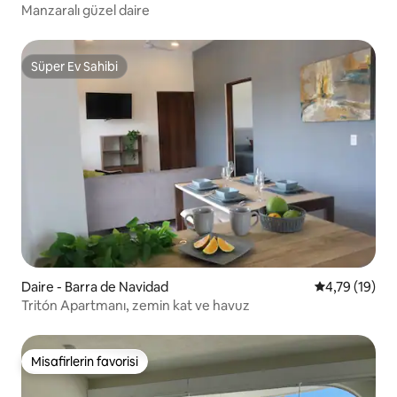
Manzaralı güzel daire
Süper Ev Sahibi
Süper Ev Sahibi
Daire - Barra de Navidad
5 üzerinden 
4,79 (19)
Tritón Apartmanı, zemin kat ve havuz
Misafirlerin favorisi
Misafirlerin favorisi