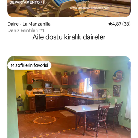
Daire - La Manzanilla
5 üzerinden o
4,87 (38)
Deniz Esintileri #1
Aile dostu kiralık daireler
Misafirlerin favorisi
Misafirlerin favorisi