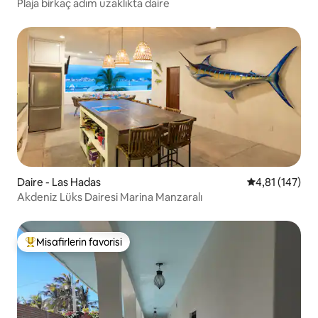
Plaja birkaç adım uzaklıkta daire
Daire - Las Hadas
5 üzerinden o
4,81 (147)
Akdeniz Lüks Dairesi Marina Manzaralı
Misafirlerin favorisi
Misafirlerin favorilerinden en beğenilenler arasında