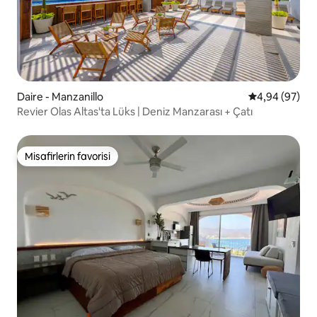
Daire - Manzanillo
5 üzerinden o
4,94 (97)
Revier Olas Altas'ta Lüks | Deniz Manzarası + Çatı
Misafirlerin favorisi
Misafirlerin favorisi