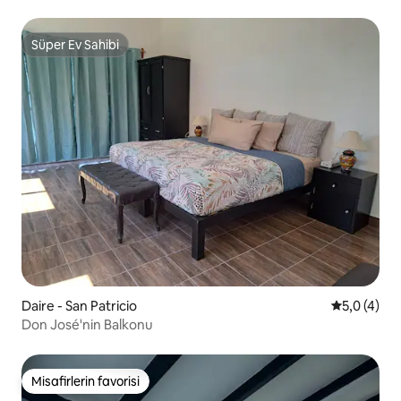
Süper Ev Sahibi
Süper Ev Sahibi
Daire - San Patricio
5 üzerinde
5,0 (4)
Don José'nin Balkonu
Misafirlerin favorisi
Misafirlerin favorisi