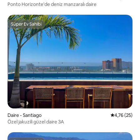
Ponto Horizonte'de deniz manzaralı daire
Süper Ev Sahibi
Süper Ev Sahibi
Daire - Santiago
5 üzerinden o
4,76 (25)
Özel jakuzili güzel daire 3A