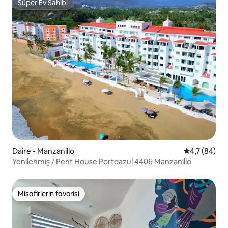
Süper Ev Sahibi
Süper Ev Sahibi
Daire - Manzanillo
5 üzerinden 
4,7 (84)
Yenilenmiş / Pent House Portoazul 4406 Manzanillo
Misafirlerin favorisi
Misafirlerin favorisi