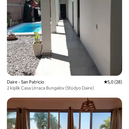
Daire - San Patricio
5 üzerinden 
5,0 (28)
2 kişilik Casa Urraca Bungalov (Stüdyo Daire)