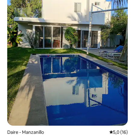
Daire - Manzanillo
5 üzerinden
5,0 (16)