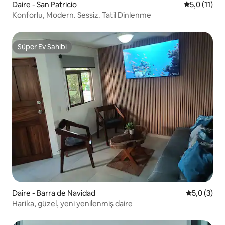
Daire - San Patricio
5 üzerinden
5,0 (11)
Konforlu, Modern. Sessiz. Tatil Dinlenme
Süper Ev Sahibi
Süper Ev Sahibi
Daire - Barra de Navidad
5 üzerinde
5,0 (3)
Harika, güzel, yeni yenilenmiş daire