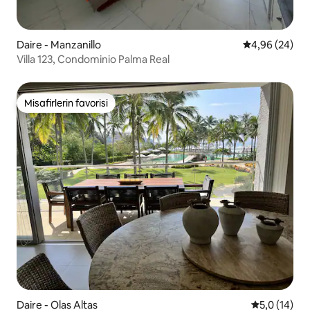
Daire - Manzanillo
5 üzerinden o
4,96 (24)
Villa 123, Condominio Palma Real
Misafirlerin favorisi
Misafirlerin favorisi
Daire - Olas Altas
5 üzerinden
5,0 (14)