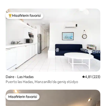
Misafirlerin favorisi
Misafirlerin favorilerinden en beğenilenler arasında
Daire - Las Hadas
5 üzerinden o
4,81 (223)
Puerto las Hadas, Manzanillo'da geniş stüdyo
Misafirlerin favorisi
Misafirlerin favorisi