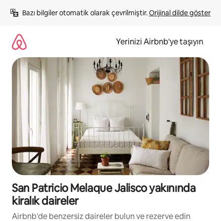
İçeriğe
Bazı bilgiler otomatik olarak çevrilmiştir. 
Orijinal dilde göster
atla
Yerinizi Airbnb'ye taşıyın
San Patricio Melaque Jalisco yakınında
kiralık daireler
Airbnb'de benzersiz daireler bulun ve rezerve edin