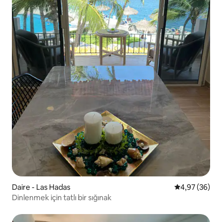
Daire - Las Hadas
5 üzerinden o
4,97 (36)
Dinlenmek için tatlı bir sığınak