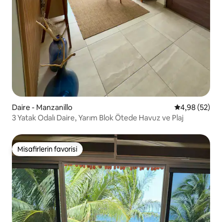
Daire - Manzanillo
5 üzerinden o
4,98 (52)
3 Yatak Odalı Daire, Yarım Blok Ötede Havuz ve Plaj
Misafirlerin favorisi
Misafirlerin favorisi