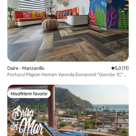
Daire - Manzanillo
5 üzerinden
5,0 (11)
Portozul Plajının Hemen Yanında Donanımlı "Gorrión 1C"
Dairesi
Misafirlerin favorisi
Misafirlerin favorisi