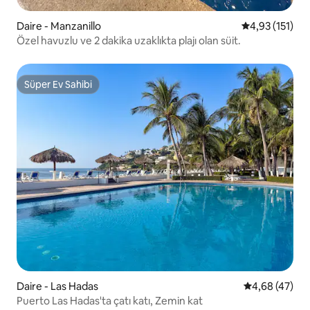
Daire - Manzanillo
5 üzerinden o
4,93 (151)
Özel havuzlu ve 2 dakika uzaklıkta plajı olan süit.
Süper Ev Sahibi
Süper Ev Sahibi
Daire - Las Hadas
5 üzerinden o
4,68 (47)
Puerto Las Hadas'ta çatı katı, Zemin kat