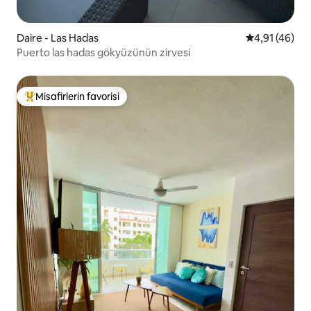
Daire - Las Hadas
5 üzerinden 
4,91 (46)
Puerto las hadas gökyüzünün zirvesi
Misafirlerin favorisi
Misafirlerin favorilerinden en beğenilenler arasında