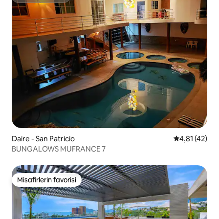
Süper Ev Sahibi
Daire - San Patricio
5 üzerinden 
4,81 (42)
BUNGALOWS MUFRANCE 7
Misafirlerin favorisi
Misafirlerin favorisi