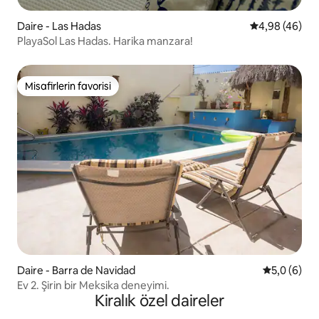
Daire - Las Hadas
5 üzerinden o
4,98 (46)
PlayaSol Las Hadas. Harika manzara!
Misafirlerin favorisi
Misafirlerin favorisi
Daire - Barra de Navidad
5 üzerinde
5,0 (6)
Ev 2. Şirin bir Meksika deneyimi.
Kiralık özel daireler