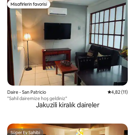
Misafirlerin favorisi
Misafirlerin favorisi
Daire - San Patricio
5 üzerinden 
4,82 (11)
"Sahil dairemize hoş geldiniz"
Jakuzili kiralık daireler
Süper Ev Sahibi