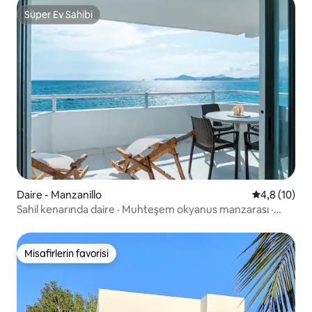
Süper Ev Sahibi
Süper Ev Sahibi
Daire - Manzanillo
5 üzerinden
4,8 (10)
Sahil kenarında daire · Muhteşem okyanus manzarası ·
Havuz · Klima
Misafirlerin favorisi
Misafirlerin favorisi