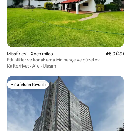
Misafir evi - Xochimilco
5 üzerinden
5,0 (49)
Etkinlikler ve konaklama için bahçe ve güzel ev
Kalite/fiyat
·
Aile
·
Ulaşım
Misafirlerin favorisi
Misafirlerin favorisi