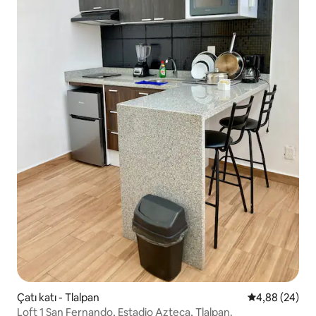
Çatı katı - Tlalpan
5 üzerinden o
4,88 (24)
Loft 1 San Fernando, Estadio Azteca, Tlalpan.