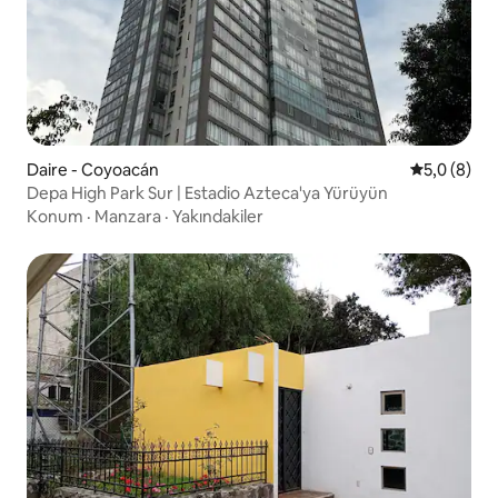
Daire - Coyoacán
5 üzerinde
5,0 (8)
Depa High Park Sur | Estadio Azteca'ya Yürüyün
Konum
·
Manzara
·
Yakındakiler