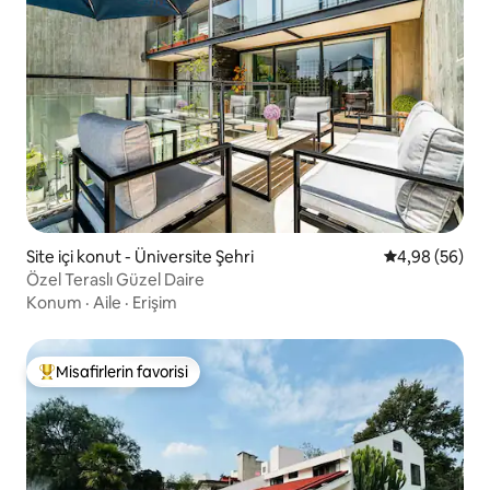
Site içi konut - Üniversite Şehri
5 üzerinden o
4,98 (56)
Özel Teraslı Güzel Daire
Konum
·
Aile
·
Erişim
Misafirlerin favorisi
Misafirlerin favorilerinden en beğenilenler arasında