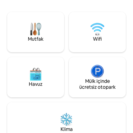
kafeler ve restoranlar 🛒 Süpermarket
Azteca Stadyumu'n
ve hizmetler 🌿 Dinlenmek veya
mesafede. Tlalpan
kahvenin tadını çıkarmak için özel bahçe
Brotantes ve Cuicu
⚡ Hızlı kablosuz internet bağlantısı (iş
Alanı'na yakın. Ra
veya video izleme için mükemmel) 🛏
veya sağlık veya e
Konforlu ve işlevsel alan 🍳 - Dolu
mükemmeldir. ✨
mutfak.
Mutfak
Wifi
Mülk içinde
Havuz
ücretsiz otopark
Klima