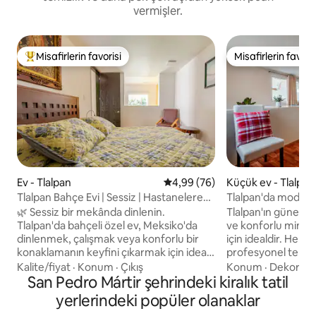
vermişler.
Misafirlerin favorisi
Misafirlerin favoris
Misafirlerin favorilerinden en beğenilenler arasında
Misafirlerin favoris
Ev - Tlalpan
5 üzerinden ortalama 4,99 pua
4,99 (76)
Küçük ev - Tlalpan
Tlalpan Bahçe Evi | Sessiz | Hastanelere
Tlalpan'da modern 
Yakın
🌿 Sessiz bir mekânda dinlenin.
Tlalpan'ın güney 
Tlalpan'da bahçeli özel ev, Meksiko'da
ve konforlu mini çat
dinlenmek, çalışmak veya konforlu bir
için idealdir. Her
konaklamanın keyfini çıkarmak için ideal.
profesyonel temizlik
Gerçek huzuru şehrin önemli
yatak, tam banyo 
Kalite/fiyat
·
Konum
·
Çıkış
Konum
·
Dekor
·
K
bölgelerine hızlı erişimle birleştiren
San Pedro Mártir şehrindeki kiralık tatil
olanaklarla donatı
stratejik bir konum. 🏥 Tlalpan Hastanesi
bulunmaktadır. Str
yerlerindeki popüler olanaklar
Bölgesi 🚗 Av. Insurgentes ☕ Yerel
Caminero Metrobü