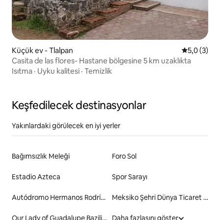
Küçük ev - Tlalpan
5 üzerinde
5,0 (3)
Casita de las flores- Hastane bölgesine 5 km uzaklıkta
Isıtma
·
Uyku kalitesi
·
Temizlik
Keşfedilecek destinasyonlar
Yakınlardaki görülecek en iyi yerler
Bağımsızlık Meleği
Foro Sol
Estadio Azteca
Spor Sarayı
Autódromo Hermanos Rodríguez
Meksiko Şehri Dünya Ticaret Merkezi
Our Lady of Guadalupe Bazilikası
Daha fazlasını göster