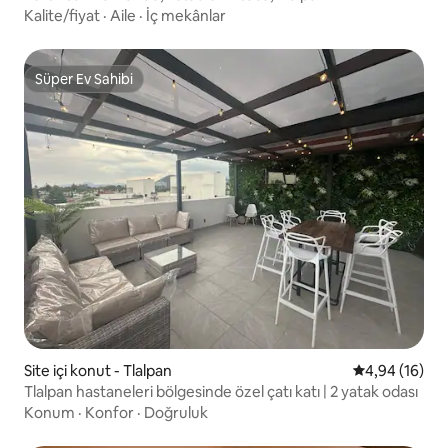
Kalite/fiyat
·
Aile
·
İç mekânlar
Süper Ev Sahibi
Süper Ev Sahibi
Site içi konut - Tlalpan
5 üzerinden o
4,94 (16)
Tlalpan hastaneleri bölgesinde özel çatı katı | 2 yatak odası
Konum
·
Konfor
·
Doğruluk