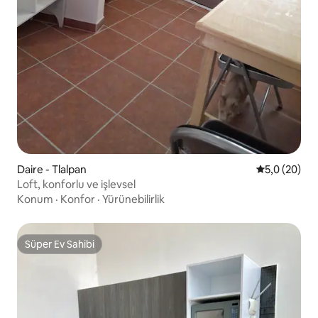
Daire - Tlalpan
5 üzerinden 
5,0 (20)
Loft, konforlu ve işlevsel
Konum
·
Konfor
·
Yürünebilirlik
Süper Ev Sahibi
Süper Ev Sahibi