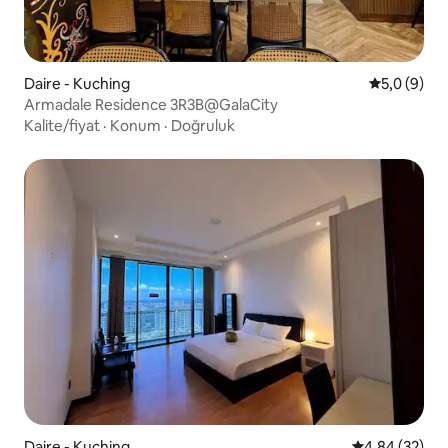
Daire - Kuching
5 üzerinde
5,0 (9)
Armadale Residence 3R3B@GalaCity
Kalite/fiyat
·
Konum
·
Doğruluk
Daire - Kuching
5 üzerinden o
4,84 (32)