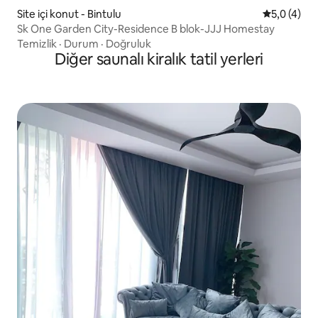
Site içi konut - Bintulu
5 üzerinde
5,0 (4)
Sk One Garden City-Residence B blok-JJJ Homestay
Temizlik
·
Durum
·
Doğruluk
Diğer saunalı kiralık tatil yerleri