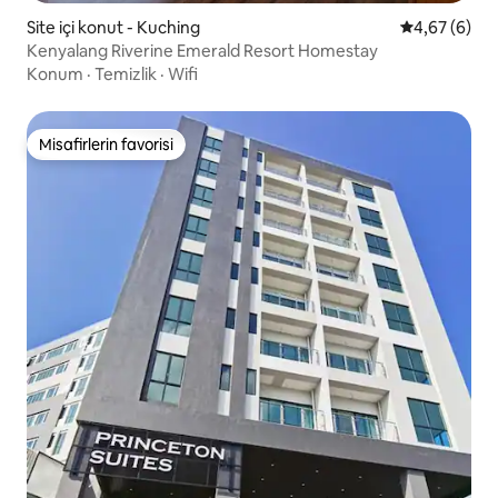
Site içi konut - Kuching
5 üzerinden 
4,67 (6)
Kenyalang Riverine Emerald Resort Homestay
Konum
·
Temizlik
·
Wifi
Misafirlerin favorisi
Misafirlerin favorisi