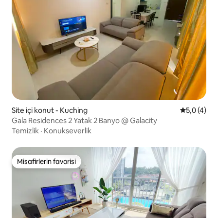
Site içi konut - Kuching
5 üzerinde
5,0 (4)
Gala Residences 2 Yatak 2 Banyo @ Galacity
Temizlik
·
Konukseverlik
Misafirlerin favorisi
Misafirlerin favorisi