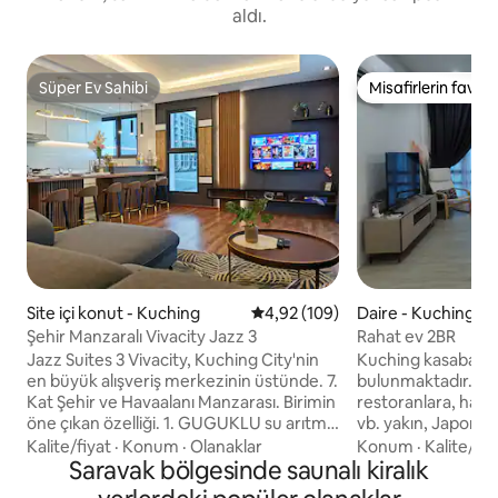
aldı.
Süper Ev Sahibi
Misafirlerin favoris
Süper Ev Sahibi
Misafirlerin favoris
Site içi konut - Kuching
5 üzerinden ortalama 4,92 puan
4,92 (109)
Daire - Kuching
Şehir Manzaralı Vivacity Jazz 3
Rahat ev 2BR
Jazz Suites 3 Vivacity, Kuching City'nin
Kuching kasabası 3
en büyük alışveriş merkezinin üstünde. 7.
bulunmaktadır. Alı
Kat Şehir ve Havaalanı Manzarası. Birimin
restoranlara, hast
öne çıkan özelliği. 1. GUGUKLU su arıtma
vb. yakın, Japon esi
cihazı 2. Çamaşır kurutma makinesi 3.
ve dış mekanı olan
Kalite/fiyat
·
Konum
·
Olanaklar
Konum
·
Kalite/fiy
Konforlu Yatak Takımları, Bahar yorganlı
Saravak bölgesinde saunalı kiralık
evdir. Sarawak Genel Hastanesi'ne 3,60
şilteler 4. EvPad3 ile 55" Akıllı TV 5.
km. Timberland Tı