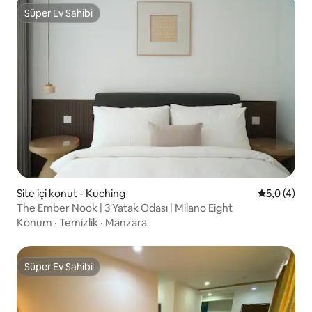
Süper Ev Sahibi
Süper Ev Sahibi
Site içi konut - Kuching
5 üzerinde
5,0 (4)
The Ember Nook | 3 Yatak Odası | Milano Eight
Konum
·
Temizlik
·
Manzara
Süper Ev Sahibi
Süper Ev Sahibi