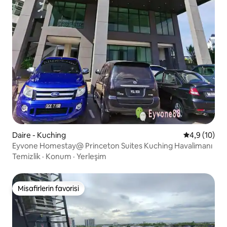
Daire - Kuching
5 üzerinden
4,9 (10)
Eyvone Homestay@ Princeton Suites Kuching Havalimanı
Temizlik
·
Konum
·
Yerleşim
Misafirlerin favorisi
Misafirlerin favorisi