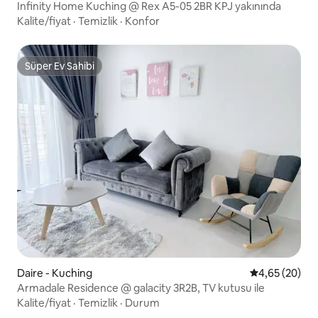
Infinity Home Kuching @ Rex A5-05 2BR KPJ yakınında
Kalite/fiyat
·
Temizlik
·
Konfor
Süper Ev Sahibi
Süper Ev Sahibi
Daire - Kuching
5 üzerinden o
4,65 (20)
Armadale Residence @ galacity 3R2B, TV kutusu ile
Kalite/fiyat
·
Temizlik
·
Durum