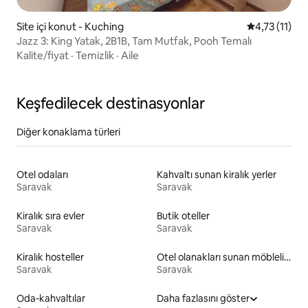
Site içi konut - Kuching
5 üzerinden 
4,73 (11)
Jazz 3: King Yatak, 2B1B, Tam Mutfak, Pooh Temalı
Kalite/fiyat
·
Temizlik
·
Aile
Keşfedilecek destinasyonlar
Diğer konaklama türleri
Otel odaları
Kahvaltı sunan kiralık yerler
Saravak
Saravak
Kiralık sıra evler
Butik oteller
Saravak
Saravak
Kiralık hosteller
Otel olanakları sunan möbleli kiralık yerler
Saravak
Saravak
Oda-kahvaltılar
Daha fazlasını göster