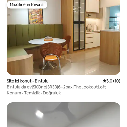
Misafirlerin favorisi
Misafirlerin favorisi
Site içi konut - Bintulu
5 üzerinden
5,0 (10)
Bintulu'da ev|SKOne|3R3B|6+2pax|TheLookoutLoft
Konum
·
Temizlik
·
Doğruluk