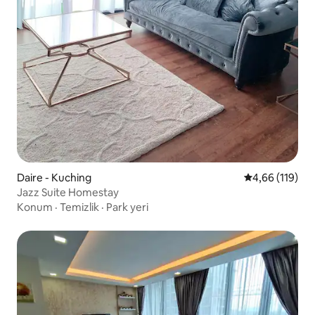
Daire - Kuching
5 üzerinden o
4,66 (119)
Jazz Suite Homestay
Konum
·
Temizlik
·
Park yeri