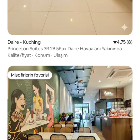
Daire - Kuching
5 üzerinden
4,75 (8)
Princeton Suites 3R 2B 5Pax Daire Havaalanı Yakınında
Kalite/fiyat
·
Konum
·
Ulaşım
Misafirlerin favorisi
Misafirlerin favorisi