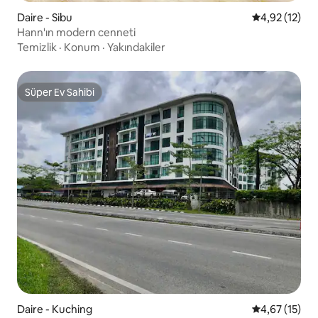
Daire - Sibu
5 üzerinden 
4,92 (12)
Hann'ın modern cenneti
Temizlik
·
Konum
·
Yakındakiler
Süper Ev Sahibi
Süper Ev Sahibi
Daire - Kuching
5 üzerinden 
4,67 (15)