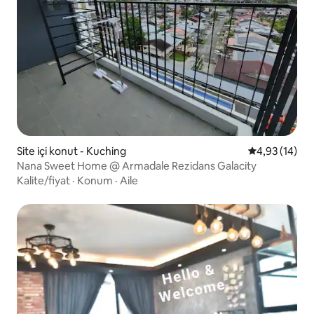
Site içi konut - Kuching
5 üzerinden o
4,93 (14)
Nana Sweet Home @ Armadale Rezidans Galacity
Kalite/fiyat
·
Konum
·
Aile