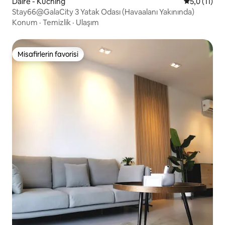
Daire - Kuching
5 üzerinden
5,0 (11)
Stay66@GalaCity 3 Yatak Odası (Havaalanı Yakınında)
Konum
·
Temizlik
·
Ulaşım
Misafirlerin favorisi
Misafirlerin favorisi