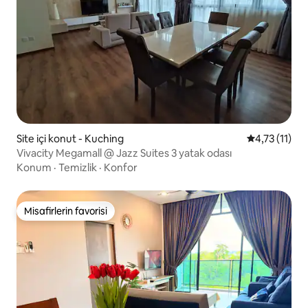
Site içi konut - Kuching
5 üzerinden 
4,73 (11)
Vivacity Megamall @ Jazz Suites 3 yatak odası
Konum
·
Temizlik
·
Konfor
Misafirlerin favorisi
Misafirlerin favorisi