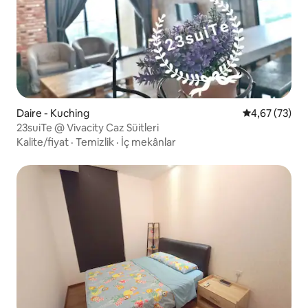
Daire - Kuching
5 üzerinden o
4,67 (73)
23suiTe @ Vivacity Caz Süitleri
Kalite/fiyat
·
Temizlik
·
İç mekânlar