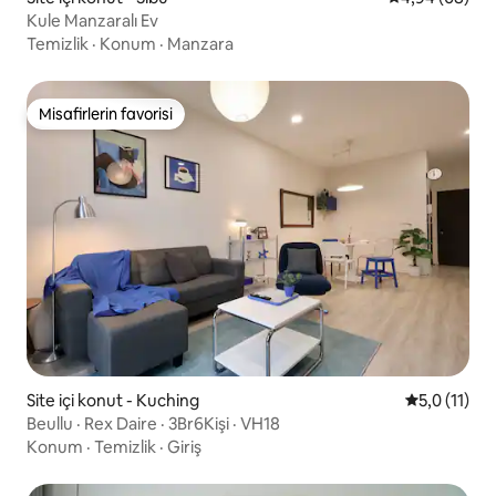
Kule Manzaralı Ev
Temizlik
·
Konum
·
Manzara
Misafirlerin favorisi
Misafirlerin favorisi
Site içi konut - Kuching
5 üzerinden
5,0 (11)
Beullu · Rex Daire · 3Br6Kişi · VH18
Konum
·
Temizlik
·
Giriş