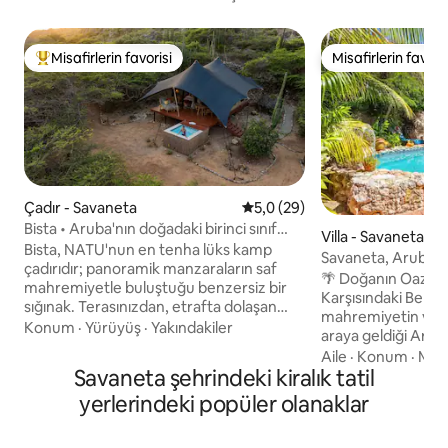
Misafirlerin favorisi
Misafirlerin favoris
Misafirlerin favorilerinden en beğenilenler arasında
Misafirlerin favoris
Çadır - Savaneta
5 üzerinden ortalama 5,0 pua
5,0 (29)
Bista • Aruba'nın doğadaki birinci sınıf
Villa - Savaneta
lüks kampı
Bista, NATU'nun en tenha lüks kamp
Savaneta, Aruba'd
çadırıdır; panoramik manzaraların saf
Villa
🌴 Doğanın Oazı 
mahremiyetle buluştuğu benzersiz bir
Karşısındaki Benzersiz T
sığınak. Terasınızdan, etrafta dolaşan
mahremiyetin ve ad
keçileri ve gökyüzünde tembelce
Konum
·
Yürüyüş
·
Yakındakiler
araya geldiği Aruba
süzülen bulutları izleyin. Kendi özel
bir mücevher olan 
Aile
·
Konum
·
Mut
patikanızda gizli bir meditasyon
Savaneta şehrindeki kiralık tatil
geldiniz. Ev sahipliğini Daniel Laurence’in
noktasına yürüyün, ardından
yaptığı bu büyüleyic
yerlerindeki popüler olanaklar
gökyüzünün altındaki açık hava
kültür açısından z
duşunuzda durulayın. Aruba'nın önde
Aruba’nın başkenti 
gelen lüks kamp inzivası olan NATU Eco