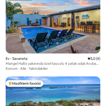
Ev - Savaneta
5 üzerinde
5,0 (4)
Mangel Halto yakınında özel havuzlu 4 yatak odalı Aruba
Villa
Konum
·
Aile
·
Yakındakiler
Misafirlerin favorisi
Misafirlerin favorilerinden en beğenilenler arasında