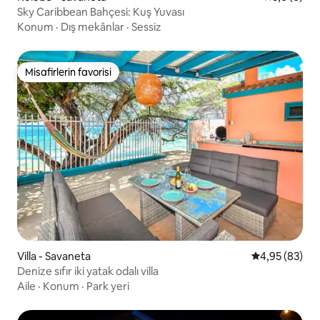
Sky Caribbean Bahçesi: Kuş Yuvası
Konum
·
Dış mekânlar
·
Sessiz
Misafirlerin favorisi
Misafirlerin favorisi
Villa - Savaneta
5 üzerinden o
4,95 (83)
Denize sıfır iki yatak odalı villa
Aile
·
Konum
·
Park yeri