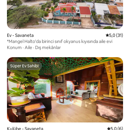
Ev - Savaneta
5 üzerinden
5,0 (31)
*Mangel Halto'da birinci sınıf okyanus kıyısında aile evi
Konum
·
Aile
·
Dış mekânlar
Süper Ev Sahibi
Süper Ev Sahibi
Kulübe - Savaneta
5 üzerinde
5,0 (6)