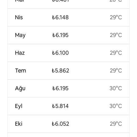
Nis
₺6.148
29°C
May
₺6.195
29°C
Haz
₺6.100
29°C
Tem
₺5.862
29°C
Ağu
₺6.195
30°C
Eyl
₺5.814
30°C
Eki
₺6.052
29°C