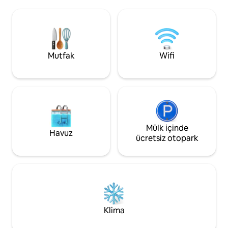
köyü olan Savanet
Escape'in bir parçası olarak unutulmaz ve
birkaç adım mesaf
otantik bir Aruba doğa deneyimi
bir kaçamak sunuyor. Dinle
sunuyor. Şebeke dışında ve
keşfetmek ve gerç
konakladığınız yer ailemizin tarihi tarım
kalabalıktan uzak
arazilerini restore etmemize yardımcı
istiyorsanız… işte 
oluyor.
Mutfak
Wifi
Mülk içinde
Havuz
ücretsiz otopark
Klima