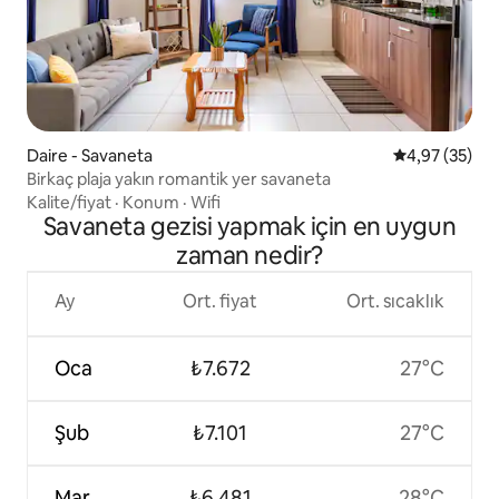
Daire - Savaneta
5 üzerinden o
4,97 (35)
Birkaç plaja yakın romantik yer savaneta
Kalite/fiyat
·
Konum
·
Wifi
Savaneta gezisi yapmak için en uygun
zaman nedir?
Ay
Ort. fiyat
Ort. sıcaklık
Oca
₺7.672
27°C
Şub
₺7.101
27°C
Mar
₺6.481
28°C