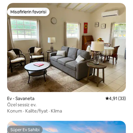
Misafirlerin favorisi
Misafirlerin favorisi
Ev - Savaneta
5 üzerinden 
4,91 (33)
Özel sessiz ev.
Konum
·
Kalite/fiyat
·
Klima
Süper Ev Sahibi
Süper Ev Sahibi