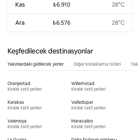
Kas
₺6.910
28°C
Ara
₺6.576
28°C
Keşfedilecek destinasyonlar
Yakınlardaki gidilecek yerler
Diğer konaklama türleri
Yakı
Oranjestad
Willemstad
Kiralık tatil yerleri
Kiralık tatil yerleri
Karakas
Valledupar
Kiralık tatil yerleri
Kiralık tatil yerleri
Valensiya
Maracaibo
Kiralık tatil yerleri
Kiralık tatil yerleri
La Guaira
Daha fazlasını göster