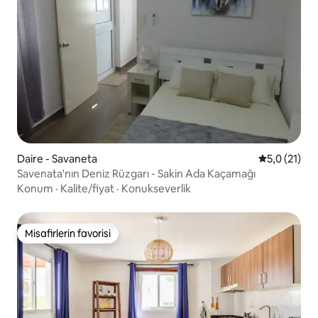
Daire - Savaneta
5 üzerinden
5,0 (21)
Savenata'nın Deniz Rüzgarı - Sakin Ada Kaçamağı
Konum
·
Kalite/fiyat
·
Konukseverlik
Misafirlerin favorisi
Misafirlerin favorisi