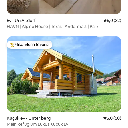
Ev - Uri Altdorf
5 üzerinden
5,0 (32)
HAVN | Alpine House | Teras | Andermatt | Park
Misafirlerin favorisi
Misafirlerin favorilerinden en beğenilenler arasında
Küçük ev - Unteriberg
5 üzerinden 
5,0 (50)
Mein Refugium Luxus Küçük Ev