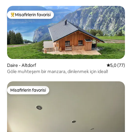
Misafirlerin favorisi
Misafirlerin favorilerinden en beğenilenler arasında
Daire - Altdorf
5 üzerinden
5,0 (77)
Göle muhteşem bir manzara, dinlenmek için ideal!
Misafirlerin favorisi
Misafirlerin favorisi