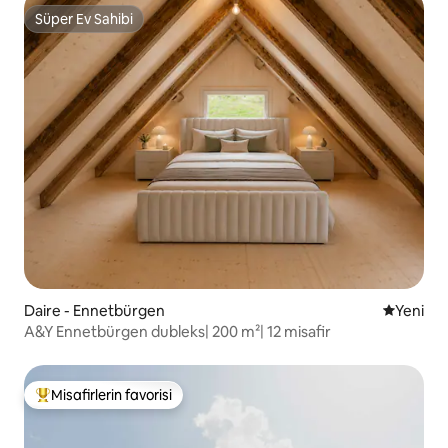
Süper Ev Sahibi
Süper Ev Sahibi
Daire - Ennetbürgen
Yeni kona
Yeni
A&Y Ennetbürgen dubleks| 200 m²| 12 misafir
Misafirlerin favorisi
Misafirlerin favorilerinden en beğenilenler arasında