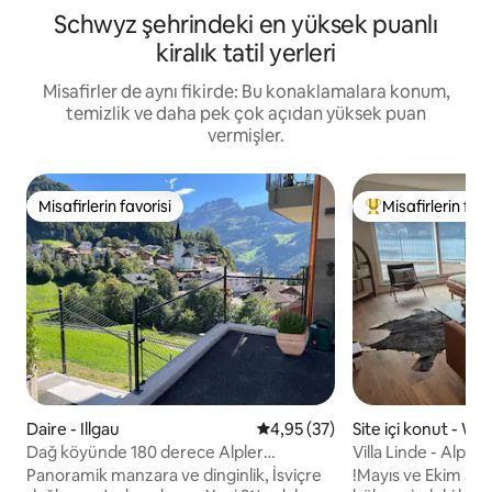
Schwyz şehrindeki en yüksek puanlı
kiralık tatil yerleri
Misafirler de aynı fikirde: Bu konaklamalara konum,
temizlik ve daha pek çok açıdan yüksek puan
vermişler.
Misafirlerin favorisi
Misafirlerin favo
Misafirlerin favorisi
Misafirlerin favor
Daire - Illgau
5 üzerinden ortalama 4,95 pua
4,95 (37)
Site içi konut - We
Dağ köyünde 180 derece Alpler
Villa Linde - Alpi
manzaralı bahçeli daire
View
Panoramik manzara ve dinginlik, İsviçre
!Mayıs ve Ekim ayla