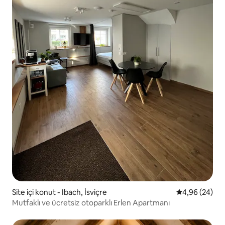
Site içi konut - Ibach, İsviçre
5 üzerinden o
4,96 (24)
Mutfaklı ve ücretsiz otoparklı Erlen Apartmanı