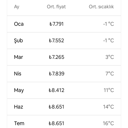
Ay
Ort. fiyat
Ort. sıcaklık
Oca
₺7.791
-1 °C
Şub
₺7.552
-1 °C
Mar
₺7.265
3°C
Nis
₺7.839
7°C
May
₺8.412
11°C
Haz
₺8.651
14°C
Tem
₺8.651
16°C