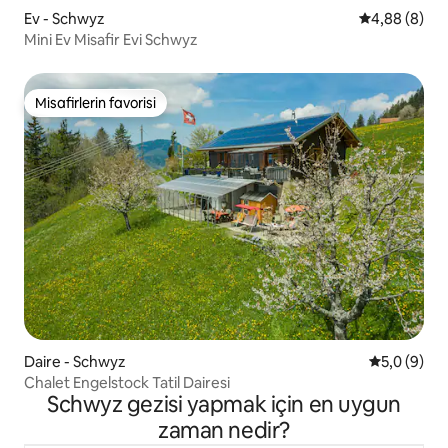
Ev - Schwyz
5 üzerinden 
4,88 (8)
Mini Ev Misafir Evi Schwyz
Misafirlerin favorisi
Misafirlerin favorisi
Daire - Schwyz
5 üzerinde
5,0 (9)
Chalet Engelstock Tatil Dairesi
Schwyz gezisi yapmak için en uygun
zaman nedir?