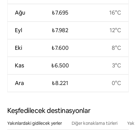
Ağu
₺7.695
16°C
Eyl
₺7.982
12°C
Eki
₺7.600
8°C
Kas
₺6.500
3°C
Ara
₺8.221
0°C
Keşfedilecek destinasyonlar
Yakınlardaki gidilecek yerler
Diğer konaklama türleri
Yakı