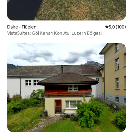
Daire - Flüelen
5 üzerinden o
5,0 (100)
VistaSuites: Göl Kenarı Konutu, Luzern Bölgesi