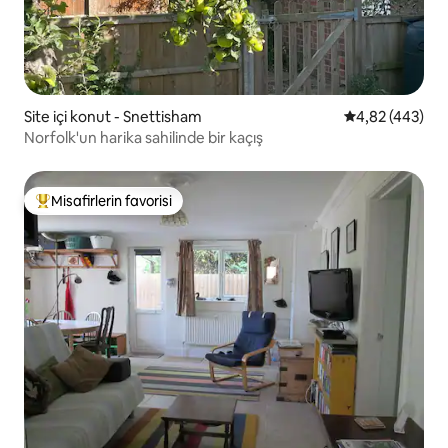
Site içi konut - Snettisham
5 üzerinden or
4,82 (443)
Norfolk'un harika sahilinde bir kaçış
Misafirlerin favorisi
Misafirlerin favorilerinden en beğenilenler arasında