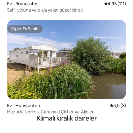
Ev - Brancaster
5 üzerinden o
4,95 (111)
Sahil yoluna ve plaja yakın güzel bir ev.
Süper Ev Sahibi
Süper Ev Sahibi
Ev - Hunstanton
5 üzerinde
5,0 (3)
Huzurlu Norfolk Caravan | Çiftler ve Aileler
Klimalı kiralık daireler