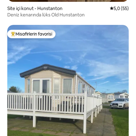
Site içi konut - Hunstanton
5 üzerinden
5,0 (55)
Deniz kenarında lüks Old Hunstanton
Misafirlerin favorisi
Misafirlerin favorilerinden en beğenilenler arasında