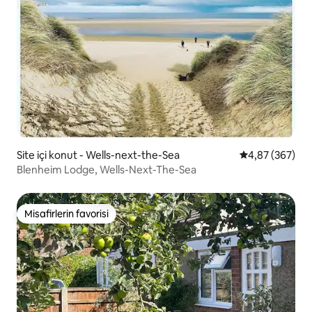
Site içi konut - Wells-next-the-Sea
5 üzerinden or
4,87 (367)
Blenheim Lodge, Wells-Next-The-Sea
Misafirlerin favorisi
Misafirlerin favorisi