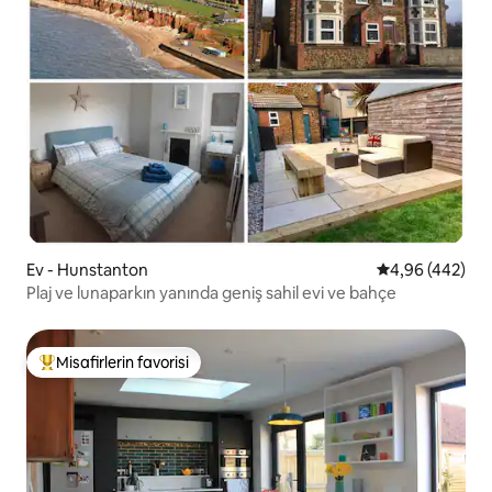
Ev - Hunstanton
5 üzerinden or
4,96 (442)
Plaj ve lunaparkın yanında geniş sahil evi ve bahçe
Misafirlerin favorisi
Misafirlerin favorilerinden en beğenilenler arasında