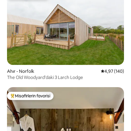
Ahır - Norfolk
5 üzerinden or
4,97 (140)
The Old Woodyard'daki 3 Larch Lodge
Misafirlerin favorisi
Misafirlerin favorilerinden en beğenilenler arasında