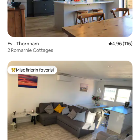
Ev - Thornham
5 üzerinden o
4,96 (116)
2 Romarnie Cottages
Misafirlerin favorisi
Misafirlerin favorilerinden en beğenilenler arasında