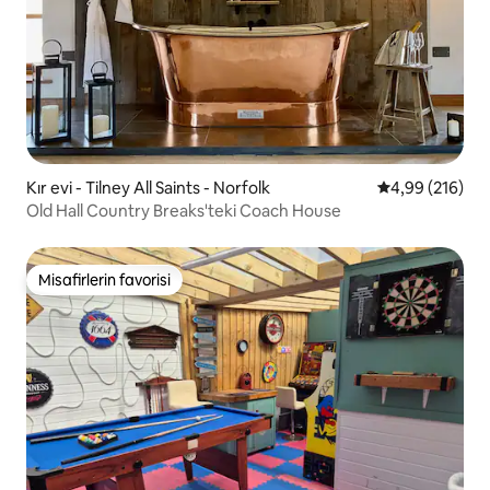
Kır evi - Tilney All Saints - Norfolk
5 üzerinden or
4,99 (216)
Old Hall Country Breaks'teki Coach House
Misafirlerin favorisi
Misafirlerin favorisi