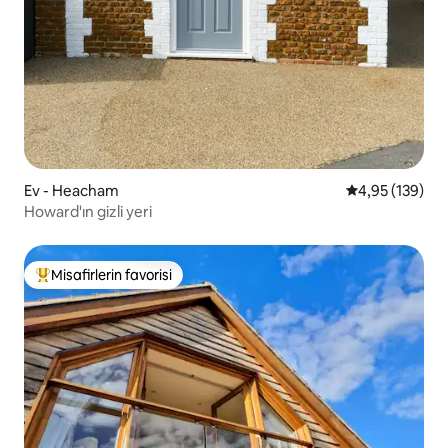
Ev - Heacham
5 üzerinden or
4,95 (139)
Howard'ın gizli yeri
Misafirlerin favorisi
Misafirlerin favorilerinden en beğenilenler arasında