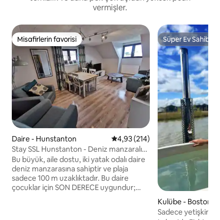
vermişler.
Misafirlerin favorisi
Süper Ev Sahibi
Misafirlerin favorisi
Süper Ev Sahibi
Daire - Hunstanton
5 üzerinden ortalama 4,93 puan
4,93 (214)
Stay SSL Hunstanton - Deniz manzaralı
plaja 100 m mesafede!
Bu büyük, aile dostu, iki yatak odalı daire
deniz manzarasına sahiptir ve plaja
sadece 100 m uzaklıktadır. Bu daire
çocuklar için SON DERECE uygundur;
Duplo, oyuncaklar, kitaplar, yapbozlar,
Kulübe - Boston
DVD'ler ve akıllı TV kullanım için hazır
Sadece yetişkinler
olacaktır. Mama sandalyesi ve seyahat