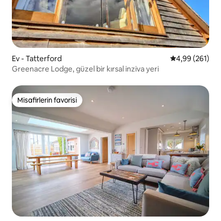
Ev - Tatterford
5 üzerinden or
4,99 (261)
Greenacre Lodge, güzel bir kırsal inziva yeri
Misafirlerin favorisi
Misafirlerin favorisi