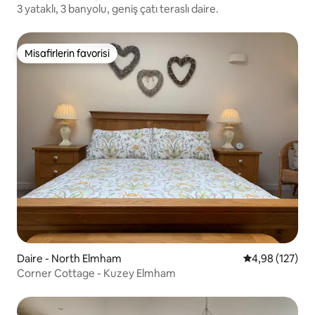
3 yataklı, 3 banyolu, geniş çatı teraslı daire.
Misafirlerin favorisi
Misafirlerin favorisi
Daire - North Elmham
5 üzerinden or
4,98 (127)
Corner Cottage - Kuzey Elmham