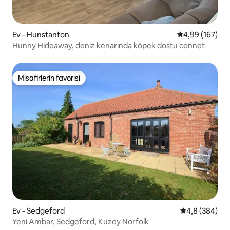
Ev - Hunstanton
5 üzerinden or
4,99 (167)
Hunny Hideaway, deniz kenarında köpek dostu cennet
Misafirlerin favorisi
Misafirlerin favorisi
Ev - Sedgeford
5 üzerinden o
4,8 (384)
Yeni Ambar, Sedgeford, Kuzey Norfolk