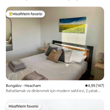
Misafirlerin favorisi
Misafirlerin favorilerinden en beğenilenler arasında
Bungalov - Heacham
5 üzerinden or
4,95 (147)
Rahatlamak ve dinlenmek için modern sahil evi, 2 yatak
odası
Misafirlerin favorisi
Misafirlerin favorisi