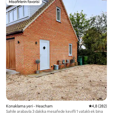
Misafirlerin favorisi
Misafirlerin favorisi
Konaklama yeri - Heacham
5 üzerinden o
4,8 (282)
Sahile arabayla 3 dakika mesafede keyifli 1 yataklı ek bina