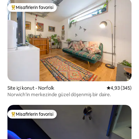
Misafirlerin favorisi
Misafirlerin favorilerinden en beğenilenler arasında
Site içi konut - Norfolk
5 üzerinden or
4,93 (345)
Norwich'in merkezinde güzel döşenmiş bir daire.
Misafirlerin favorisi
Misafirlerin favorilerinden en beğenilenler arasında