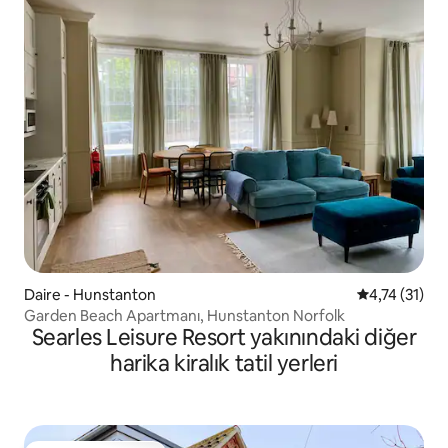
Daire - Hunstanton
5 üzerinden 
4,74 (31)
Garden Beach Apartmanı, Hunstanton Norfolk
Searles Leisure Resort yakınındaki diğer
harika kiralık tatil yerleri