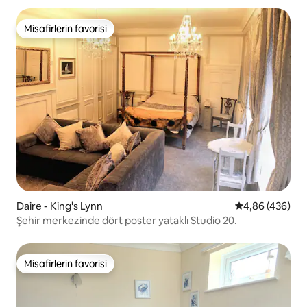
Misafirlerin favorisi
Misafirlerin favorisi
Daire - King's Lynn
5 üzerinden or
4,86 (436)
Şehir merkezinde dört poster yataklı Studio 20.
Misafirlerin favorisi
Misafirlerin favorisi