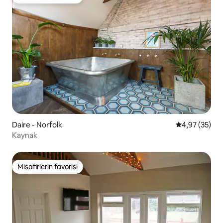
Misafirlerin favorisi
Daire - Norfolk
5 üzerinden o
4,97 (35)
Kaynak
Misafirlerin favorisi
Misafirlerin favorisi