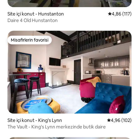
Site içi konut - Hunstanton
5 üzerinden o
4,86 (117)
Daire 4 Old Hunstanton
Misafirlerin favorisi
Misafirlerin favorisi
Site içi konut - King's Lynn
5 üzerinden or
4,96 (102)
The Vault - King's Lynn merkezinde butik daire