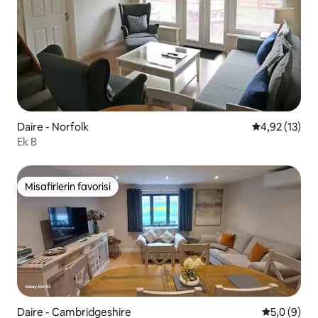
Daire - Norfolk
5 üzerinden 
4,92 (13)
Ek B
Misafirlerin favorisi
Misafirlerin favorisi
Daire - Cambridgeshire
5 üzerinde
5,0 (9)