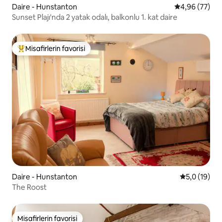
Daire - Hunstanton
5 üzerinden o
4,96 (77)
Sunset Plajı'nda 2 yatak odalı, balkonlu 1. kat daire
Misafirlerin favorisi
Misafirlerin favorilerinden en beğenilenler arasında
Daire - Hunstanton
5 üzerinden
5,0 (19)
The Roost
Misafirlerin favorisi