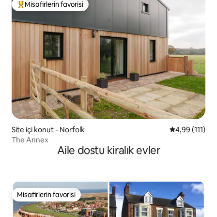
Misafirlerin favorisi
Misafirlerin favorilerinden en beğenilenler arasında
Site içi konut - Norfolk
5 üzerinden o
4,99 (111)
The Annex
Aile dostu kiralık evler
Misafirlerin favorisi
Misafirlerin favorisi