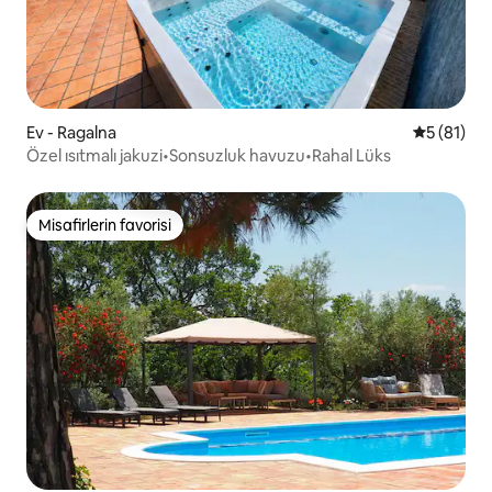
Ev - Ragalna
5 üzerind
5 (81)
Özel ısıtmalı jakuzi•Sonsuzluk havuzu•Rahal Lüks
Misafirlerin favorisi
Misafirlerin favorisi