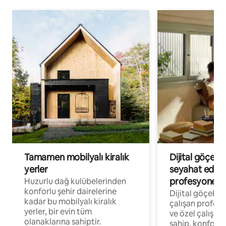
Tamamen mobilyalı kiralık
Dijital göçebe
yerler
seyahat eden
profesyonelle
Huzurlu dağ kulübelerinden
konforlu şehir dairelerine
Dijital göçebel
kadar bu mobilyalı kiralık
çalışan profesyo
yerler, bir evin tüm
ve özel çalışma
olanaklarına sahiptir.
sahip, konforl