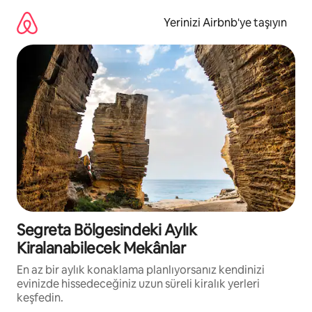
İçeriğe
atla
Yerinizi Airbnb'ye taşıyın
Segreta Bölgesindeki Aylık
Kiralanabilecek Mekânlar
En az bir aylık konaklama planlıyorsanız kendinizi
evinizde hissedeceğiniz uzun süreli kiralık yerleri
keşfedin.