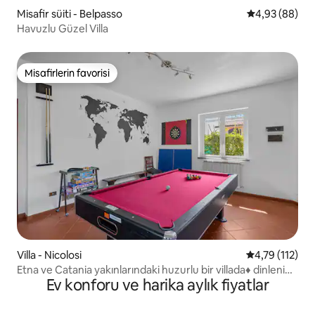
Misafir süiti - Belpasso
5 üzerinden o
4,93 (88)
Havuzlu Güzel Villa
Misafirlerin favorisi
Misafirlerin favorisi
Villa - Nicolosi
5 üzerinden o
4,79 (112)
Etna ve Catania yakınlarındaki huzurlu bir villada♦ dinlenin
Ev konforu ve harika aylık fiyatlar
♦