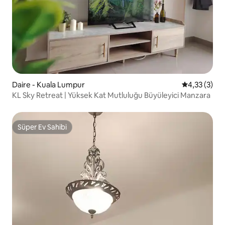
Daire - Kuala Lumpur
5 üzerinden
4,33 (3)
KL Sky Retreat | Yüksek Kat Mutluluğu Büyüleyici Manzara
Süper Ev Sahibi
Süper Ev Sahibi