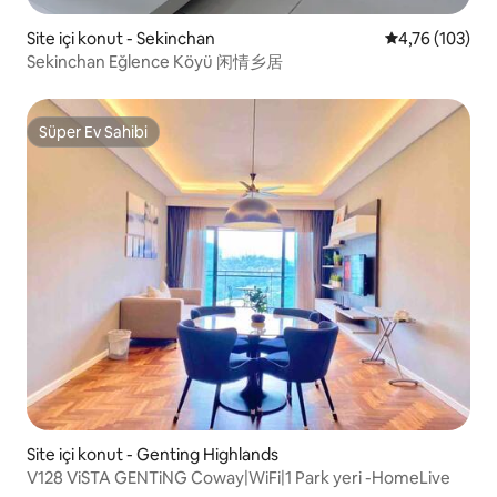
Site içi konut - Sekinchan
5 üzerinden o
4,76 (103)
Sekinchan Eğlence Köyü 闲情乡居
Süper Ev Sahibi
Süper Ev Sahibi
Site içi konut - Genting Highlands
V128 ViSTA GENTiNG Coway|WiFi|1 Park yeri -HomeLive