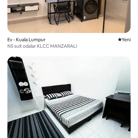
Ev - Kuala Lumpur
Yeni kona
Yeni
NS suit odalar KLCC MANZARALI