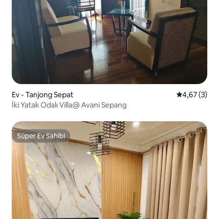
Ev - Tanjong Sepat
5 üzerinden 
4,67 (3)
İki Yatak Odalı Villa@ Avani Sepang
Süper Ev Sahibi
Süper Ev Sahibi