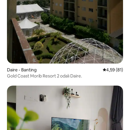
Daire - Banting
5 üzerinden o
4,59 (81)
Gold Coast Morib Resort 2 odalı Daire.