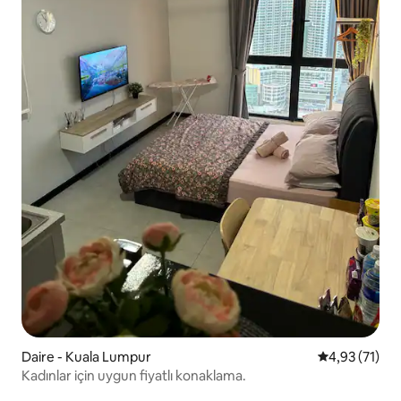
Daire - Kuala Lumpur
5 üzerinden 
4,93 (71)
Kadınlar için uygun fiyatlı konaklama.