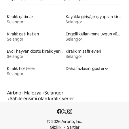
Kiralık çadırlar
Kayakla giriş/çıkış yapılan kiralık yerler
Selangor
Selangor
Kiralık çatı katları
Engelli kullanımına uygun yükseklikte tuvaleti olan kiralık yerler
Selangor
Selangor
Evcil hayvan dostu kiralık yerler
Kiralık misafir evleri
Selangor
Selangor
Kiralık hosteller
Daha fazlasını göster
Selangor
Airbnb
Malezya
Selangor
Sahile erişimi olan kiralık yerler
© 2026 Airbnb, Inc.
Gizlilik
Şartlar