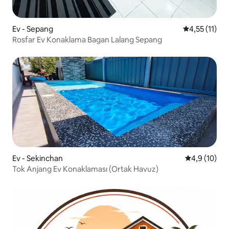
Ev - Sepang
5 üzerinden 
4,55 (11)
Rosfar Ev Konaklama Bagan Lalang Sepang
Ev - Sekinchan
5 üzerinden
4,9 (10)
Tok Anjang Ev Konaklaması (Ortak Havuz)