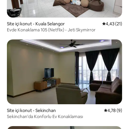
Site içi konut - Kuala Selangor
5 üzerinden 
4,43 (21)
Evde Konaklama 105 (Netflix) - Jeti Skymirror
Site içi konut - Sekinchan
5 üzerinden 
4,78 (9)
Sekinchan'da Konforlu Ev Konaklaması