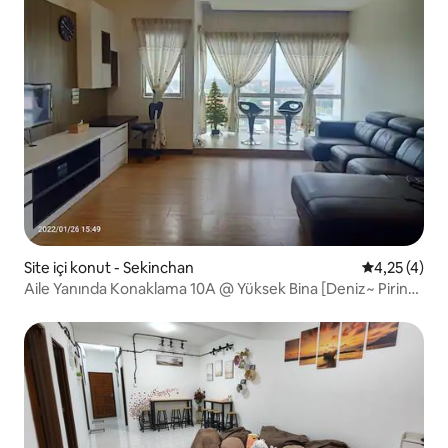
Site içi konut - Sekinchan
5 üzerinden
4,25 (4)
Aile Yanında Konaklama 10A @ Yüksek Bina [Deniz~ Pirinç
Tarlası]