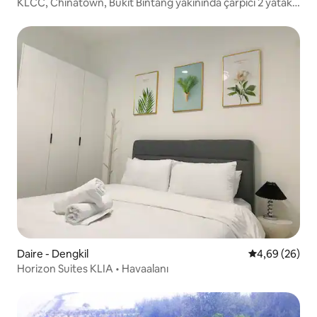
KLCC, Chinatown, Bukit Bintang yakınında çarpıcı 2 yatak
odası
Daire - Dengkil
5 üzerinden o
4,69 (26)
Horizon Suites KLIA • Havaalanı