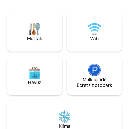
bir evdir. Ev 12 misafir ağırlayabilir ve iki
aile yanında konaklamanın en büyük
yatak odası, temel 
özelliği tasarım tarzıdır. Sahibi evde
mutfak, iki banyo,
sadelik ve huzurlu bir alana sahiptir.
küçük etkinlikler v
Konaklayan insanların kendilerini rahat
için mükemmel ola
hissetmelerini sağlayan beyaz ve sakin
içerir. Yerel turist
bir atmosfere sahiptir. Tatildeki misafirler
uzaklıktadır.
manevi bir rahatlamaya sahiptir, böylece
Mutfak
Wifi
yoğun ofis çalışanları tatilden sonra
görevlerine döndüklerinde yüz yüze bol
miktarda enerjiye sahip olabilirler. Evde
konaklama Tanjung Spo'nun merkezinde
yer alır, bu nedenle tüm turistik yerlere
kısa sürede ulaşılabilir.
Mülk içinde
Havuz
ücretsiz otopark
Klima