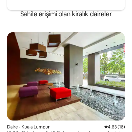
Sahile erişimi olan kiralık daireler
Daire - Kuala Lumpur
5 üzerinden o
4,63 (16)