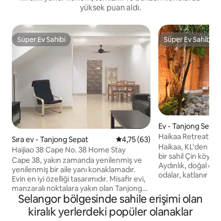
yüksek puan aldı.
Süper Ev Sahibi
Süper Ev Sahibi
Süper Ev Sahibi
Süper Ev Sahibi
Ev - Tanjong Sepat
Haikaa Retreat @ 
Sıra ev - Tanjong Sepat
5 üzerinden ortalama 4,75 pua
4,75 (63)
Haikaa, KL'den sad
Haijiao 38 Cape No. 38 Home Stay
bir sahil Çin köyü
Cape 38, yakın zamanda yenilenmiş ve
Aydınlık, doğal ola
yenilenmiş bir aile yanı konaklamadır.
odalar, katlanır ka
Evin en iyi özelliği tasarımıdır. Misafir evi,
bir ana salona ve s
manzaralı noktalara yakın olan Tanjong
tarafından paylaşıl
Selangor bölgesinde sahile erişimi olan
Sepat'ın merkezinde bulunmaktadır.
sahip, @Haus Stud
Haijiao 38, 2017 yılında yakın zamanda
kiralık yerlerdeki popüler olanaklar
tasarlanan 1980 'l
yenilenmiş ve yenilenmiş bir üründür. Bu