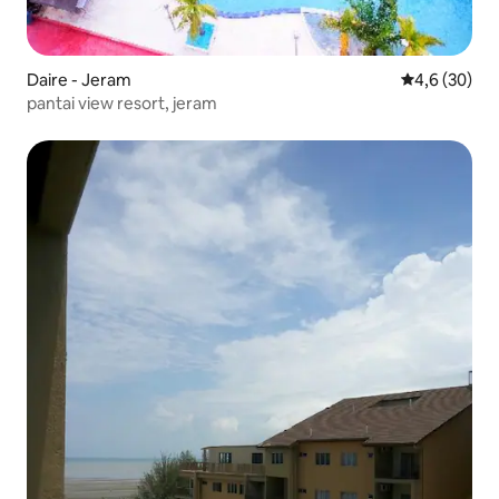
Daire - Jeram
5 üzerinden 
4,6 (30)
pantai view resort, jeram