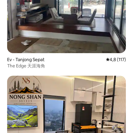
Ev - Tanjong Sepat
5 üzerinden 
4,8 (117)
The Edge 天涯海角