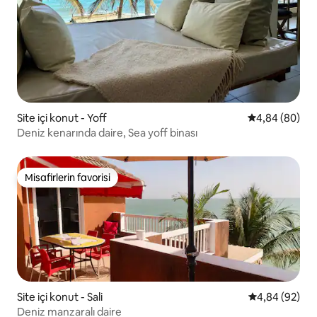
Site içi konut - Yoff
5 üzerinden o
4,84 (80)
Deniz kenarında daire, Sea yoff binası
Misafirlerin favorisi
Misafirlerin favorisi
Site içi konut - Sali
5 üzerinden o
4,84 (92)
Deniz manzaralı daire