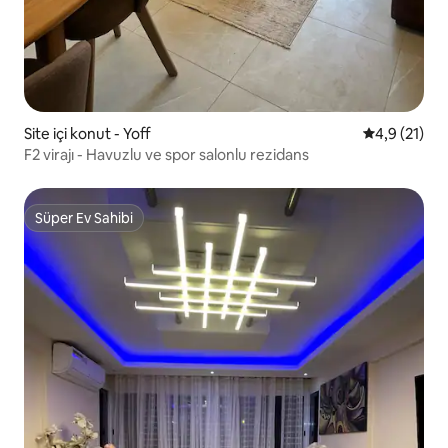
Site içi konut - Yoff
5 üzerinden
4,9 (21)
F2 virajı - Havuzlu ve spor salonlu rezidans
Süper Ev Sahibi
Süper Ev Sahibi