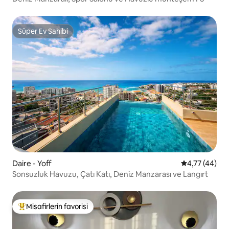
Süper Ev Sahibi
Süper Ev Sahibi
Daire - Yoff
5 üzerinden 
4,77 (44)
Sonsuzluk Havuzu, Çatı Katı, Deniz Manzarası ve Langırt
Misafirlerin favorisi
Misafirlerin favorilerinden en beğenilenler arasında