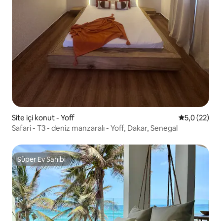
Site içi konut - Yoff
5 üzerinden
5,0 (22)
Safari - T3 - deniz manzaralı - Yoff, Dakar, Senegal
Süper Ev Sahibi
Süper Ev Sahibi