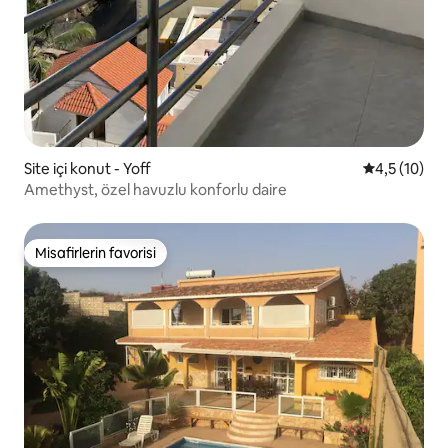
Site içi konut - Yoff
5 üzerinden
4,5 (10)
Amethyst, özel havuzlu konforlu daire
Misafirlerin favorisi
Misafirlerin favorisi