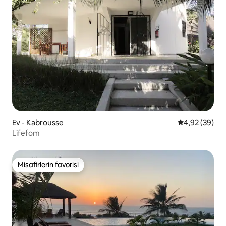
Ev - Kabrousse
5 üzerinden o
4,92 (39)
Lifefom
Misafirlerin favorisi
Misafirlerin favorisi