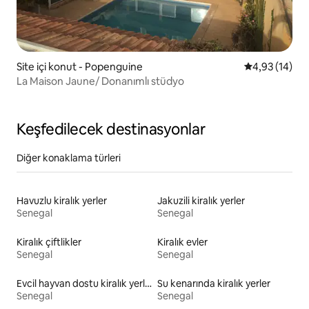
Site içi konut - Popenguine
5 üzerinden o
4,93 (14)
La Maison Jaune/ Donanımlı stüdyo
Keşfedilecek destinasyonlar
Diğer konaklama türleri
Havuzlu kiralık yerler
Jakuzili kiralık yerler
Senegal
Senegal
Kiralık çiftlikler
Kiralık evler
Senegal
Senegal
Evcil hayvan dostu kiralık yerler
Su kenarında kiralık yerler
Senegal
Senegal