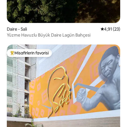
Daire - Sali
5 üzerinden 
4,91 (23)
Yüzme Havuzlu Büyük Daire Lagün Bahçesi
Misafirlerin favorisi
Misafirlerin favorilerinden en beğenilenler arasında