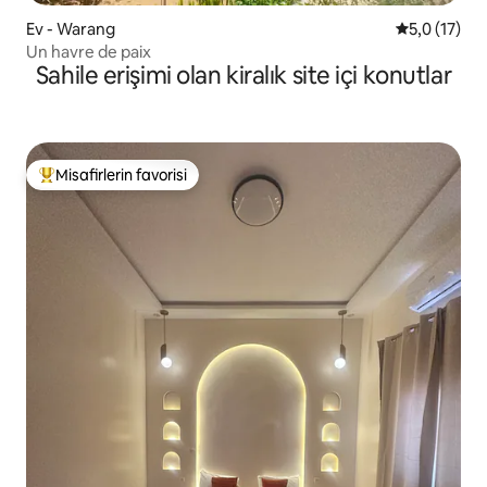
Ev - Warang
5 üzerinden
5,0 (17)
Un havre de paix
Sahile erişimi olan kiralık site içi konutlar
Misafirlerin favorisi
Misafirlerin favorilerinden en beğenilenler arasında