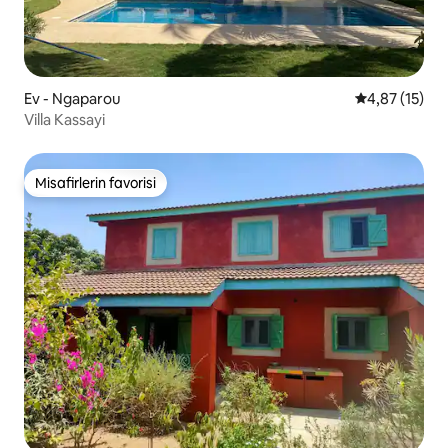
Ev - Ngaparou
5 üzerinden 
4,87 (15)
Villa Kassayi
Misafirlerin favorisi
Misafirlerin favorisi