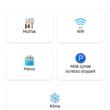
yenilenmiş ve iyileştirilmiştir. Sade, sıcak
Saly'ye 10 dakika. 
ve yerel halkın hayatına yakın bir yer
uzaklıktadır. Gör
arayan gezginlere yöneliktir. Konfor,
Lagoon (deniz ürünl
modernite ve beklenmedik olaylar
Joal/Siné Saloum
olmadan konaklama garantisini tercih
Dialaw/Gorée/La
eden gezginler kaçınılmaz olarak hayal
Desert. Havaalanı 
kırıklığına uğrayacaklardır.
Mutfak
Wifi
Mülk içinde
Havuz
ücretsiz otopark
Klima