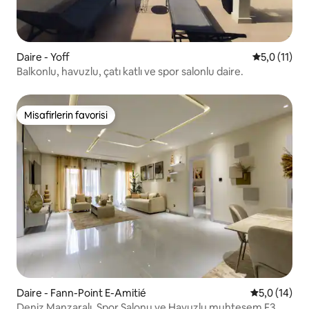
Daire - Yoff
5 üzerinden
5,0 (11)
Balkonlu, havuzlu, çatı katlı ve spor salonlu daire.
Misafirlerin favorisi
Misafirlerin favorisi
Daire - Fann-Point E-Amitié
5 üzerinden
5,0 (14)
Deniz Manzaralı, Spor Salonu ve Havuzlu muhteşem F3