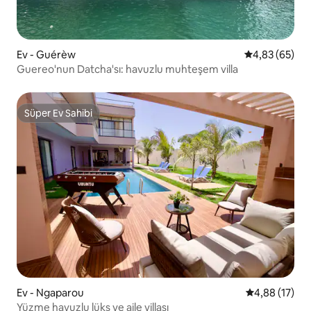
Ev - Guérèw
5 üzerinden o
4,83 (65)
Guereo'nun Datcha'sı: havuzlu muhteşem villa
Süper Ev Sahibi
Süper Ev Sahibi
Ev - Ngaparou
5 üzerinden o
4,88 (17)
Yüzme havuzlu lüks ve aile villası