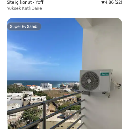
Site içi konut - Yoff
5 üzerinden o
4,86 (22)
Yüksek Katlı Daire
Süper Ev Sahibi
Süper Ev Sahibi