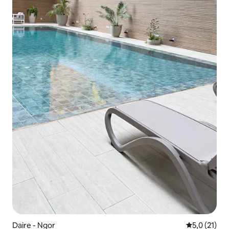
Daire - Ngor
5 üzerinden
5,0 (21)