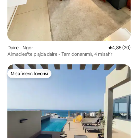
Daire - Ngor
5 üzerinden o
4,85 (20)
Almadies'te plajda daire - Tam donanımlı, 4 misafir
Misafirlerin favorisi
Misafirlerin favorisi