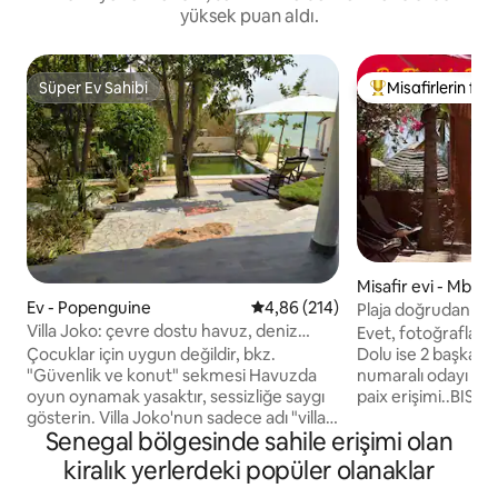
yüksek puan aldı.
Süper Ev Sahibi
Misafirlerin favo
Süper Ev Sahibi
Misafirlerin favor
Misafir evi - Mbou
Ev - Popenguine
5 üzerinden ortalama 4,86 puan
4,86 (214)
Plaja doğrudan er
Villa Joko: çevre dostu havuz, deniz
cenneti!
Evet, fotoğraflar g
kenarı
Çocuklar için uygun değildir, bkz.
Dolu ise 2 başka r
"Güvenlik ve konut" sekmesi Havuzda
numaralı odayı kir
oyun oynamak yasaktır, sessizliğe saygı
paix erişimi..BIS" 
gösterin. Villa Joko'nun sadece adı "villa".
paix..TER ". Hindist
Senegal bölgesinde sahile erişimi olan
60'lı yıllardan kalma eski bir kulübedir,
gölgesinde sessizl
2008 yılında satın alınmış, benzersizliğine
içinde. Yakınlarda
kiralık yerlerdeki popüler olanaklar
ve özgünlüğüne saygı göstererek
var. Sahilde yürüyüş