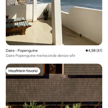
Daire - Popenguine
5 üzerinden 
4,98 (41)
Daire Popenguine merkezinde denize sıfır
Misafirlerin favorisi
Misafirlerin favorisi