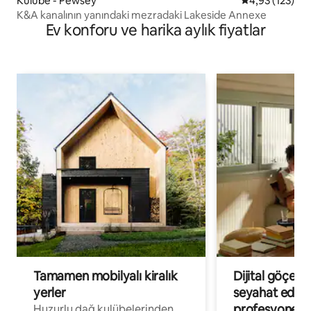
Kulübe - Pewsey
5 üzerinden o
4,93 (123)
K&A kanalının yanındaki mezradaki Lakeside Annexe
Ev konforu ve harika aylık fiyatlar
Tamamen mobilyalı kiralık
Dijital göçebe
yerler
seyahat eden
profesyonelle
Huzurlu dağ kulübelerinden