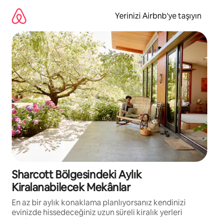
İçeriğe
atla
Yerinizi Airbnb'ye taşıyın
Sharcott Bölgesindeki Aylık
Kiralanabilecek Mekânlar
En az bir aylık konaklama planlıyorsanız kendinizi
evinizde hissedeceğiniz uzun süreli kiralık yerleri