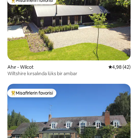
Misafirlerin favorisi
Misafirlerin favorilerinden en beğenilenler arasında
Ahır - Wilcot
5 üzerinden o
4,98 (42)
Wiltshire kırsalında lüks bir ambar
Misafirlerin favorisi
Misafirlerin favorilerinden en beğenilenler arasında