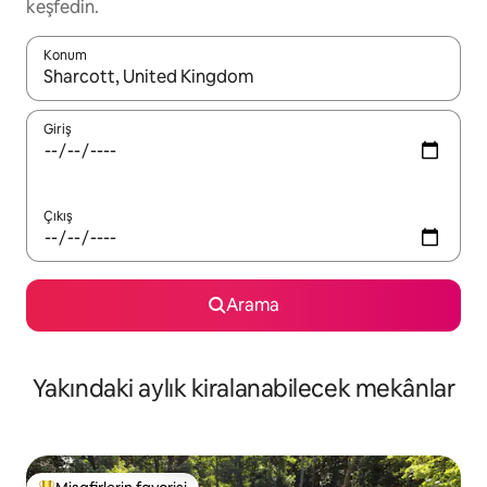
keşfedin.
Konum
Sonuçlar kullanılabilir olduğunda yukarı ve aşağı oklarıyla gezi
Giriş
Çıkış
Arama
Yakındaki aylık kiralanabilecek mekânlar