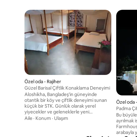
Özel oda - Rajiher
Güzel Barisal Çiftlik Konaklama Deneyimi
Aloshikha, Bangladeş'in güneyinde
otantik bir köy ve çiftlik deneyimi sunan
Özel oda -
küçük bir STK. Günlük olarak yerel
Padma Çift
yiyecekler ve geleneklerle yeni
Bu büyüle
deneyimler getirir; yemekleriniz organik
Aile
·
Konum
·
Ulaşım
ayrılmak is
ve yerel olarak yetiştirilir. Ziyaretçilerin
Farmhouse
balıkçılık, ekim, hasat ve yemek pişirme
arabayla 
gibi yerel etkinliklere katılmaları ve bu