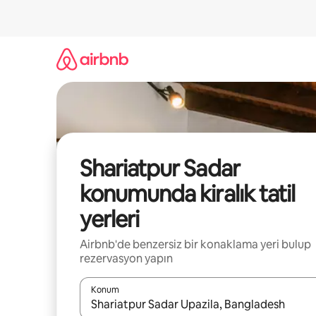
İçeriğe
atla
Shariatpur Sadar
konumunda kiralık tatil
yerleri
Airbnb'de benzersiz bir konaklama yeri bulup
rezervasyon yapın
Konum
Sonuçlar kullanılabilir olduğunda yukarı ve aşağı 