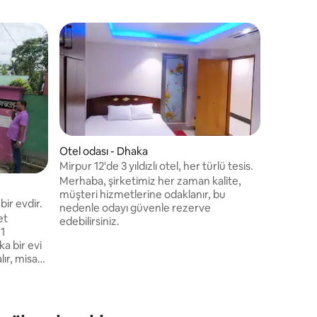
Otel odası - Dhaka
Mirpur 12'de 3 yıldızlı otel, her türlü tesis.
Merhaba, şirketimiz her zaman kalite,
Özel oda
müşteri hizmetlerine odaklanır, bu
bir evdir.
Hotel Sar
nedenle odayı güvenle rezerve
et
Enjoy eas
edebilirsiniz.
 1
restauran
a bir evi
stay.
lır, misafir
da
r. Doğanın
ak.