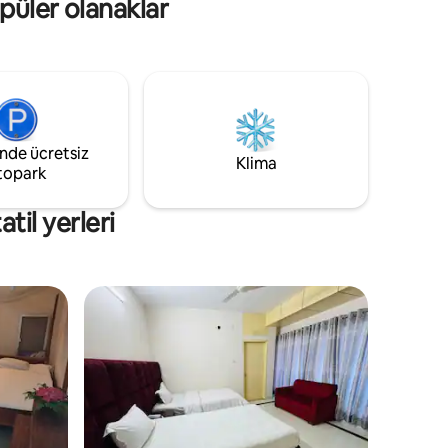
opüler olanaklar
inde ücretsiz
Klima
topark
til yerleri