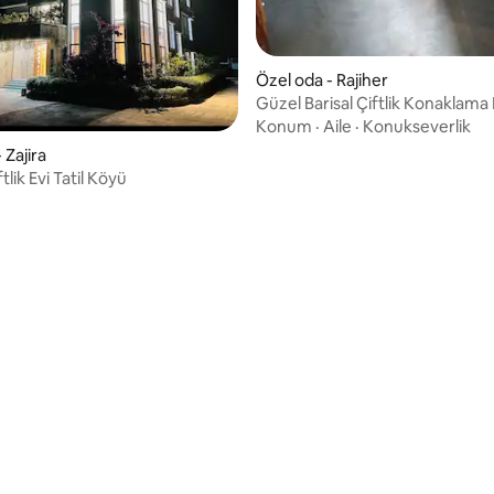
Özel oda - Rajiher
Güzel Barisal Çiftlik Konaklam
Konum
·
Aile
·
Konukseverlik
 Zajira
lik Evi Tatil Köyü