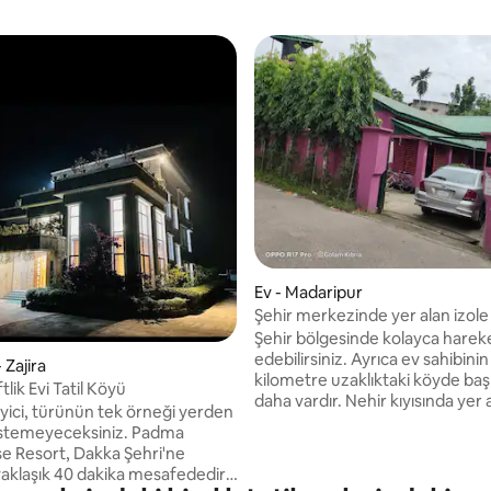
Ev - Madaripur
Şehir merkezinde yer alan izole 
Şehir bölgesinde kolayca harek
edebilirsiniz. Ayrıca ev sahibinin
 Zajira
kilometre uzaklıktaki köyde başk
lik Evi Tatil Köyü
daha vardır. Nehir kıyısında yer a
yici, türünün tek örneği yerden
güzel bir şemsiye tipi evin altın
temeyeceksiniz. Padma
oturarak nehrin tadını çıkarabili
 Resort, Dakka Şehri'ne
içinde her an neşeyle hatırlanac
yaklaşık 40 dakika mesafededir.