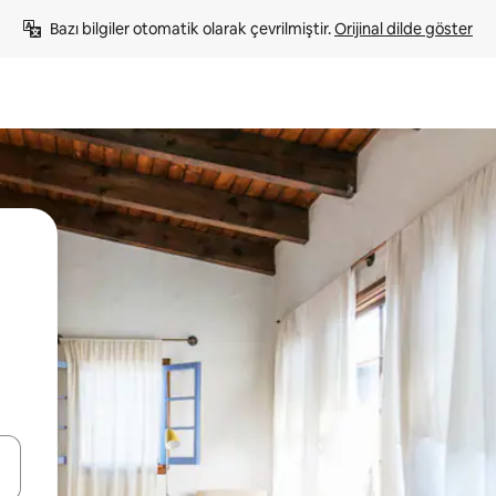
Bazı bilgiler otomatik olarak çevrilmiştir. 
Orijinal dilde göster
oklarıyla gezinin veya dokunarak ya da kaydırma hareketleriyle keşfedin