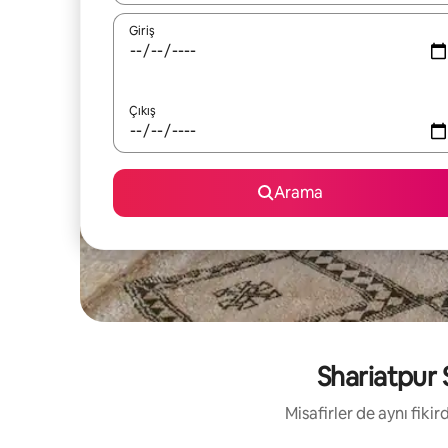
Giriş
Çıkış
Arama
Shariatpur S
Misafirler de aynı fik