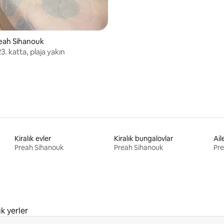
reah Sihanouk
23. katta, plaja yakın
Kiralık evler
Kiralık bungalovlar
Ail
Preah Sihanouk
Preah Sihanouk
Pre
ık yerler