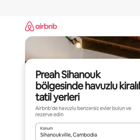
İçeriğe
atla
Preah Sihanouk
bölgesinde havuzlu kiralı
tatil yerleri
Airbnb'de havuzlu benzersiz evler bulun ve
rezerve edin
Konum
Sonuçlar kullanılabilir olduğunda yukarı ve aşağı 