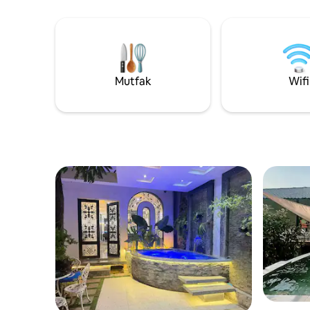
erişimin keyfini çıkarın: Ferahlatıcı bir dalış
- Mutfaklı tarzda 
için ışıltılı yüzme havuzu. Fitness
🌟 10 dakika mes
hedeflerinize ayak uydurmak için tam
erken/geç
donanımlı spor salonu Gönül rahatlığı için
göre, ver
7/24 güvenlik ve resepsiyon Alışveriş
farklı bir 
merkezi: Site içi restoranlar ve
ünitelerd
Mutfak
Wifi
perakende mağazalar.
değildir.