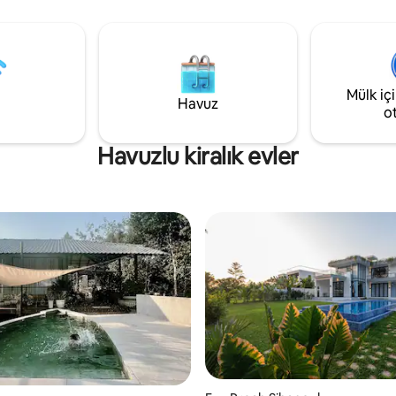
kalın. Tekne İskelesi'ne
su Şunları içerir: Mini bar ve sky
afede * İstek üzerine
havuz, karaoke seti, barbekü, 
 giriş * Uygunluk durumuna
fırın, buzdolabı, elektrikli ocak, e
ilen oda resimde gösterilenden
su ısıtıcısı, sıcak ve soğuk su, k
tasarıma sahip olabilir. Tüm
internet bağlantısı, mutfak ve 
Mülk iç
e kanepe ve televizyon mevcut
Havuz
o
Havuzlu kiralık evler