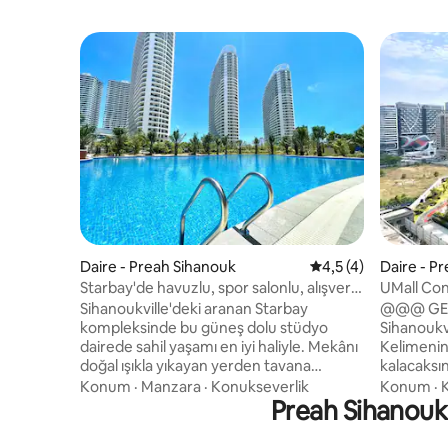
Daire - Preah Sihanouk
5 üzerinden ortalam
4,5 (4)
Daire - P
Starbay'de havuzlu, spor salonlu, alışveriş
UMall Con
merkezine yakın Sun Studio
Erişimi Ol
Sihanoukville'deki aranan Starbay
@@@ GER
kompleksinde bu güneş dolu stüdyo
Sihanoukv
dairede sahil yaşamı en iyi haliyle. Mekânı
Kelimenin
doğal ışıkla yıkayan yerden tavana
kalacaksınız ✨✨ - 20 'de
pencerelere sahip bu modern ünite,
35'tenfaz
Konum
·
Manzara
·
Konukseverlik
Konum
·
K
konfor ve rahatlığın mükemmel bir
Preah Sihanouk 
sinema + o
karışımını sunuyor. Aşağıdakiler de dâhil
- Havuz, s
olmak üzere tatil köyü tarzı tesislere
Aileniz ve