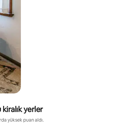
iralık yerler
arda yüksek puan aldı.