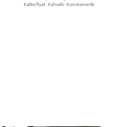
villa
Kalite/fiyat
·
Kahvaltı
·
Konukseverlik