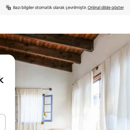
Bazı bilgiler otomatik olarak çevrilmiştir. 
Orijinal dilde göster
k
oklarıyla gezinin veya dokunarak ya da kaydırma hareketleriyle keşfedin