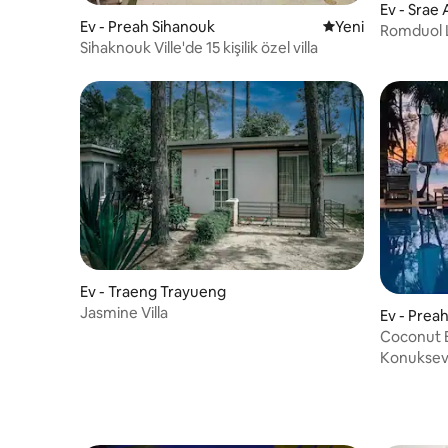
Ev - Srae
Ev - Preah Sihanouk
Yeni konaklama ye
Yeni
Romduol 
Sihaknouk Ville'de 15 kişilik özel villa
Ev - Traeng Trayueng
Jasmine Villa
Ev - Prea
Coconut 
Konukseve