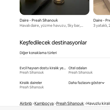
Daire - Preah Sihanouk
Daire - P
Havalı daire, yüzme havuzu, Sky bar,
3 yataklı, 
deniz manzarası.
Keşfedilecek destinasyonlar
Diğer konaklama türleri
Evcil hayvan dostu kiralık yerler
Otel odaları
Preah Sihanouk
Preah Sihanouk
Kiralık daireler
Daha fazlasını göster
Preah Sihanouk
Airbnb
Kamboçya
Preah Sihanouk
Havuzlu kiral