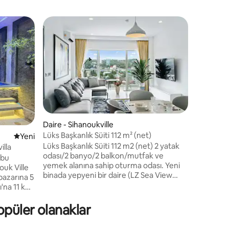
Daire - P
22. katta
Üst düzey 
merkezin
konuma sa
nefes kes
çıkarın. 
bağlantıs
mutfak v
ihtiyacın
Daire - Sihanoukville
konforlu 
Lüks Başkanlık Süiti 112 m² (net)
endirme
Yeni konaklama yeri
Yeni
Restoranl
Lüks Başkanlık Süiti 112 m2 (net) 2 yatak
süpermar
illa
odası/2 banyo/2 balkon/mutfak ve
sadece bi
 bu
yemek alanına sahip oturma odası. Yeni
plaj ve y
ouk Ville
binada yepyeni bir daire (LZ Sea View
kolayca ul
pazarına 5
Residence - Tam Otel Olanakları Sunan
'na 11 km
Möbleli Daireler) 9. kattadır. Olanaklar:
ev -
Çatı katı yüzme havuzu + çocuk yüzme
opüler olanaklar
havuzu Fitness Kulübü Çocuk oyun alanı
ak,
Kat 22 Salon Kulübü ve Restoranı
sı, sıcak