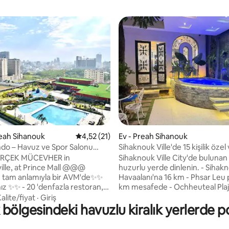
a 4,5 puan, 4 değerlendirme
reah Sihanouk
5 üzerinden ortalama 4,52 puan, 21 değerl
4,52 (21)
Ev - Preah Sihanouk
do – Havuz ve Spor Salonu
Sihaknouk Ville'de 15 kişilik özel v
an Yüksek Katlı Stüdyo
ÇEK MÜCEVHER in
Sihaknouk Ville City'de bulunan
ille, at Prince Mall @@@
huzurlu yerde dinlenin. - Sihakn
 tam anlamıyla bir AVM'de✨✨
Havaalanı'na 16 km - Phsar Leu 
nfazla restoran,
km mesafede - Ochheuteal Plajı
la mağaza, çocuk bahçesi. - 1
- 5 odalı, 6 yataklı, 6 banyolu bir 
alite/fiyat
·
Giriş
bölgesindeki havuzlu kiralık yerlerde p
kçuluk, paten, bilardo masası...
Misafir kapasitesi: 15 kişi Kablosuz
por salonu, restoran, kafe... -
internet bağlantısı, havuz, mutf
 Arkadaşlarınızla Keyfini Çıkarın!
buzdolabı, klima, barbekü ızgara