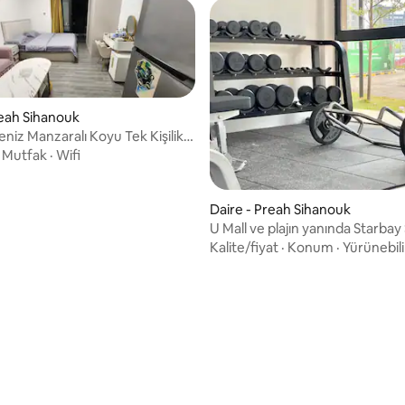
reah Sihanouk
niz Manzaralı Koyu Tek Kişilik
·
Mutfak
·
Wifi
ma 4 puan, 11 değerlendirme
Daire - Preah Sihanouk
U Mall ve plajın yanında Starbay
Kalite/fiyat
·
Konum
·
Yürünebili