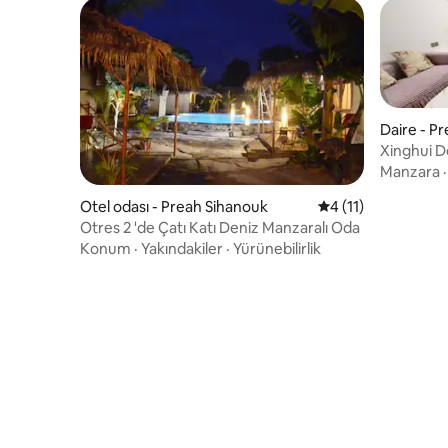
Daire - P
Xinghui De
Oda (c)
Manzara
Otel odası - Preah Sihanouk
5 üzerinden ortala
4 (11)
Otres 2 'de Çatı Katı Deniz Manzaralı Oda
Konum
·
Yakındakiler
·
Yürünebilirlik