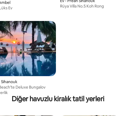
Ev - Preah Sihanouk
 Ambel
Rüya Villa No.5 Koh Rong
ri
Lüks Ev
h Sihanouk
Beach'te Deluxe Bungalov
rlik
Diğer havuzlu kiralık tatil yerleri