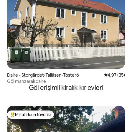
Daire - Storgärdet-Tallåsen-Tosterö
5 üzerinden o
4,97 (35)
Göl manzaralı daire
Göl erişimli kiralık kır evleri
Misafirlerin favorisi
Misafirlerin favorilerinden en beğenilenler arasında