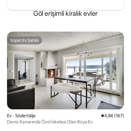
Göl erişimli kiralık evler
Süper Ev Sahibi
Süper Ev Sahibi
Ev - Södertälje
5 üzerinden or
4,86 (167)
Deniz Kenarında Özel İskelesi Olan Rüya Ev