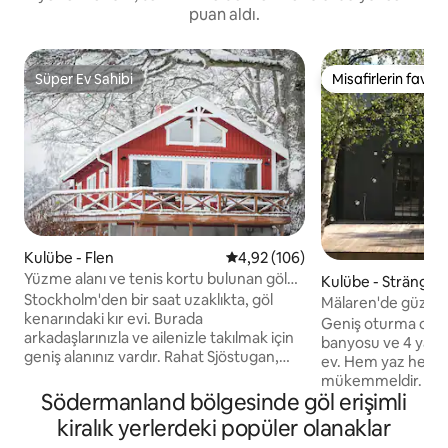
puan aldı.
Süper Ev Sahibi
Misafirlerin favoris
Süper Ev Sahibi
Misafirlerin favoris
Kulübe - Flen
5 üzerinden ortalama 4,92 puan
4,92 (106)
Yüzme alanı ve tenis kortu bulunan göl
Kulübe - Strängnä
kenarında bir kulübe
Stockholm'den bir saat uzaklıkta, göl
Mälaren'de güzel b
kenarındaki kır evi. Burada
Geniş oturma odas
arkadaşlarınızla ve ailenizle takılmak için
banyosu ve 4 yatak
geniş alanınız vardır. Rahat Sjöstugan,
ev. Hem yaz hem de
mutfak ve mutfak arasında açık kat planı
mükemmeldir. Ekstr
ile yakın zamanda yenilenmiştir. havadar
Södermanland bölgesinde göl erişimli
ekstra duş ve tuva
oturma odası. Burada göl manzaralı ön
misafirhane ve sau
kiralık yerlerdeki popüler olanaklar
sıra var. Orrhammaren. Güzel, kırsal bir
bulunmaktadır. Bur