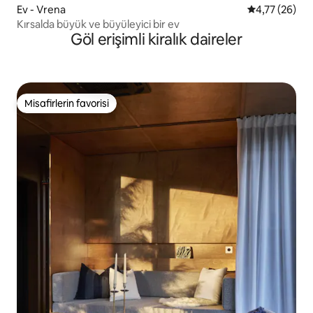
Ev - Vrena
5 üzerinden o
4,77 (26)
Kırsalda büyük ve büyüleyici bir ev
Göl erişimli kiralık daireler
Misafirlerin favorisi
Misafirlerin favorisi