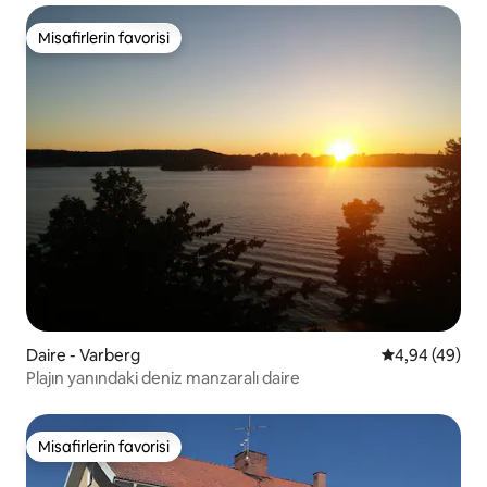
Misafirlerin favorisi
Misafirlerin favorisi
Daire - Varberg
5 üzerinden o
4,94 (49)
Plajın yanındaki deniz manzaralı daire
Misafirlerin favorisi
Misafirlerin favorisi