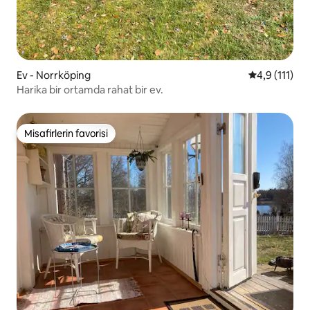
Ev - Norrköping
5 üzerinden 
4,9 (111)
Harika bir ortamda rahat bir ev.
Misafirlerin favorisi
Misafirlerin favorisi