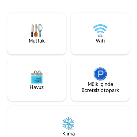
konumda dinlenin. Yüzme, kano,
mükemmel bir uyu
barbekü, hiking ve ormanlar, göller,
mevcuttur. Yaz etkinlikleri için çimlik
kaleler, Başbakan'ın yazlık konutu ve
doğa arsasına yakı
başka yerlerle Sörmland'ı keşfedin.
metre, balık tutma
Kutlayacak bir şeyiniz var mı? Lütfen
motorlu tekne ve 2 
bana bildirin. Yardımcı olmaktan
Björsund çevresind
memnuniyet duyacağız.
koşu parkuru. Barbekü ve pinpon masası
Mutfak
Wifi
olan büyük teras.
Mülk içinde
Havuz
ücretsiz otopark
Klima