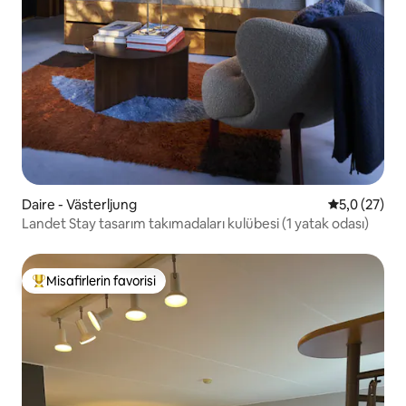
Daire - Västerljung
5 üzerinden
5,0 (27)
Landet Stay tasarım takımadaları kulübesi (1 yatak odası)
Misafirlerin favorisi
Misafirlerin favorilerinden en beğenilenler arasında