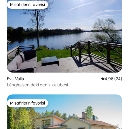
Misafirlerin favorisi
Misafirlerin favorisi
Ev - Valla
5 üzerinden o
4,96 (24)
Långhalsen'deki deniz kulübesi
Misafirlerin favorisi
Misafirlerin favorisi