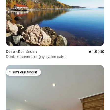
Daire - Kolmården
5 üzerinden
4,8 (45)
Deniz kenarında doğaya yakın daire
Misafirlerin favorisi
Misafirlerin favorisi