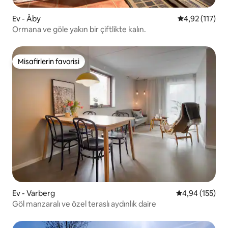
Ev - Åby
5 üzerinden o
4,92 (117)
Ormana ve göle yakın bir çiftlikte kalın.
Misafirlerin favorisi
Misafirlerin favorisi
Ev - Varberg
5 üzerinden or
4,94 (155)
Göl manzaralı ve özel teraslı aydınlık daire