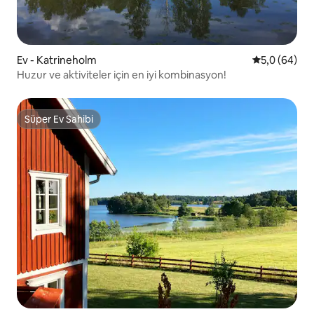
Ev - Katrineholm
5 üzerinden 
5,0 (64)
Huzur ve aktiviteler için en iyi kombinasyon!
Süper Ev Sahibi
Süper Ev Sahibi