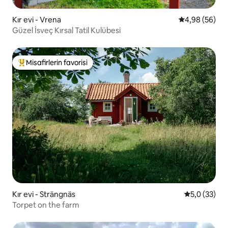
Kır evi - Vrena
5 üzerinden o
4,98 (56)
Güzel İsveç Kırsal Tatil Kulübesi
Misafirlerin favorisi
Misafirlerin favorilerinden en beğenilenler arasında
Kır evi - Strängnäs
5 üzerinden
5,0 (33)
Torpet on the farm