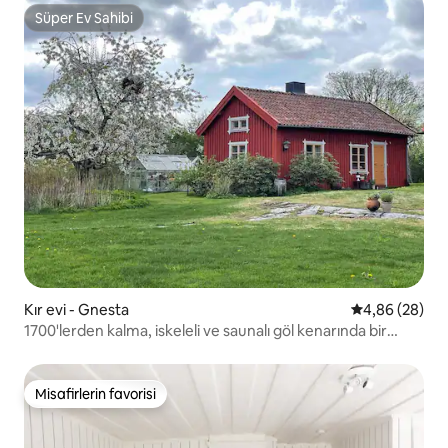
Süper Ev Sahibi
Süper Ev Sahibi
Kır evi - Gnesta
5 üzerinden o
4,86 (28)
1700'lerden kalma, iskeleli ve saunalı göl kenarında bir
kanat
Misafirlerin favorisi
Misafirlerin favorisi