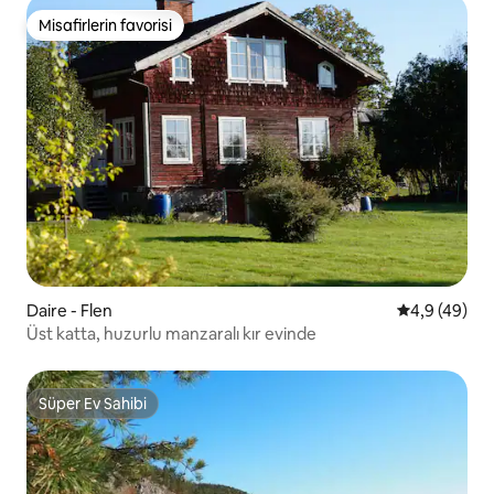
Misafirlerin favorisi
Misafirlerin favorisi
Daire - Flen
5 üzerinden 
4,9 (49)
Üst katta, huzurlu manzaralı kır evinde
Süper Ev Sahibi
Süper Ev Sahibi