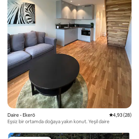
Daire - Ekerö
5 üzerinden o
4,93 (28)
Eşsiz bir ortamda doğaya yakın konut. Yeşil daire