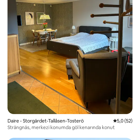
Daire - Storgärdet-Tallåsen-Tosterö
5 üzerinden
5,0 (52)
Strängnäs, merkezi konumda göl kenarında konut