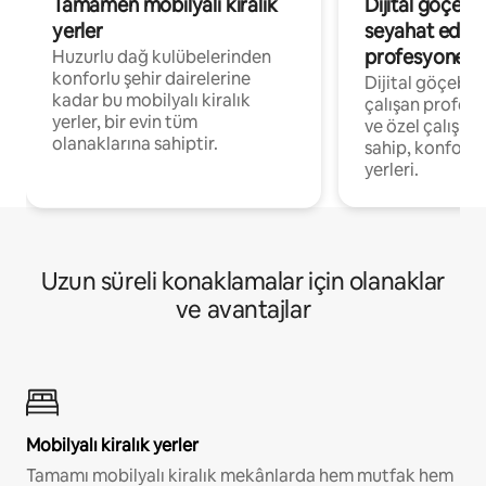
Tamamen mobilyalı kiralık
Dijital göçebe
yerler
seyahat eden
profesyonelle
Huzurlu dağ kulübelerinden
konforlu şehir dairelerine
Dijital göçebel
kadar bu mobilyalı kiralık
çalışan profesyo
yerler, bir evin tüm
ve özel çalışma
olanaklarına sahiptir.
sahip, konforl
yerleri.
Uzun süreli konaklamalar için olanaklar
ve avantajlar
Mobilyalı kiralık yerler
Tamamı mobilyalı kiralık mekânlarda hem mutfak hem