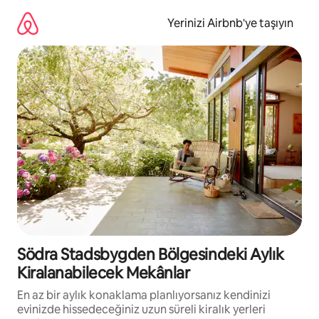
İçeriğe
atla
Yerinizi Airbnb'ye taşıyın
Södra Stadsbygden Bölgesindeki Aylık
Kiralanabilecek Mekânlar
En az bir aylık konaklama planlıyorsanız kendinizi
evinizde hissedeceğiniz uzun süreli kiralık yerleri