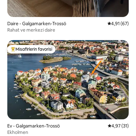
Daire - Galgamarken-Trossö
5 üzerinden o
4,91 (67)
Rahat ve merkezi daire
Misafirlerin favorisi
Misafirlerin favorilerinden en beğenilenler arasında
Ev - Galgamarken-Trossö
5 üzerinden 
4,97 (31)
Ekholmen