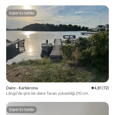
Süper Ev Sahibi
Süper Ev Sahibi
Daire - Karlskrona
5 üzerinden 
4,81 (72)
Långö'de şirin bir daire Tavan yüksekliği 210 cm.
Süper Ev Sahibi
Süper Ev Sahibi