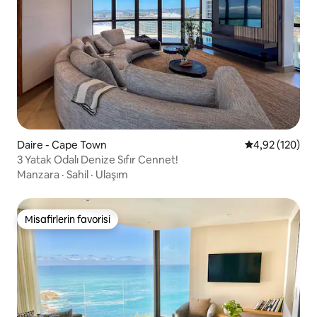
Daire - Cape Town
5 üzerinden or
4,92 (120)
3 Yatak Odalı Denize Sıfır Cennet!
Manzara
·
Sahil
·
Ulaşım
Misafirlerin favorisi
Misafirlerin favorisi