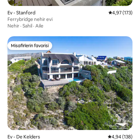
Ev - Stanford
5 üzerinden o
4,97 (173)
Ferrybridge nehir evi
Nehir
·
Sahil
·
Aile
Misafirlerin favorisi
Misafirlerin favorisi
Ev - De Kelders
5 üzerinden or
4,94 (138)