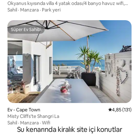
Okyanus kıyısında villa 4 yatak odası/4 banyo havuz wifi,
güneş enerjisi
Sahil
·
Manzara
·
Park yeri
Süper Ev Sahibi
Süper Ev Sahibi
Ev - Cape Town
5 üzerinden o
4,85 (131)
Misty Cliffs'te Shangri La
Sahil
·
Manzara
·
Wifi
Su kenarında kiralık site içi konutlar