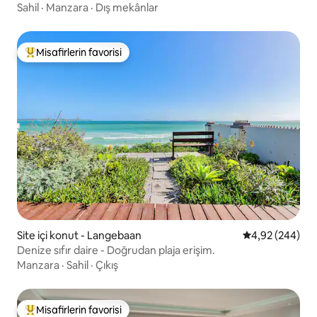
Sahil
·
Manzara
·
Dış mekânlar
Misafirlerin favorisi
Misafirlerin favorilerinden en beğenilenler arasında
Site içi konut - Langebaan
5 üzerinden or
4,92 (244)
Denize sıfır daire - Doğrudan plaja erişim.
Manzara
·
Sahil
·
Çıkış
Misafirlerin favorisi
Misafirlerin favorilerinden en beğenilenler arasında