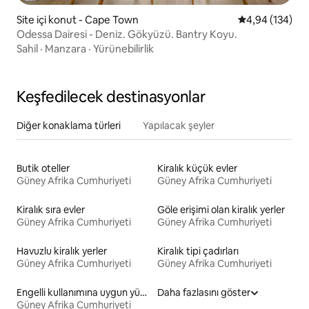
Site içi konut - Cape Town
5 üzerinden or
4,94 (134)
Odessa Dairesi - Deniz. Gökyüzü. Bantry Koyu.
Sahil
·
Manzara
·
Yürünebilirlik
Keşfedilecek destinasyonlar
Diğer konaklama türleri
Yapılacak şeyler
Butik oteller
Kiralık küçük evler
Güney Afrika Cumhuriyeti
Güney Afrika Cumhuriyeti
Kiralık sıra evler
Göle erişimi olan kiralık yerler
Güney Afrika Cumhuriyeti
Güney Afrika Cumhuriyeti
Havuzlu kiralık yerler
Kiralık tipi çadırları
Güney Afrika Cumhuriyeti
Güney Afrika Cumhuriyeti
Engelli kullanımına uygun yükseklikte yatağı olan kiralık yerler
Daha fazlasını göster
Güney Afrika Cumhuriyeti