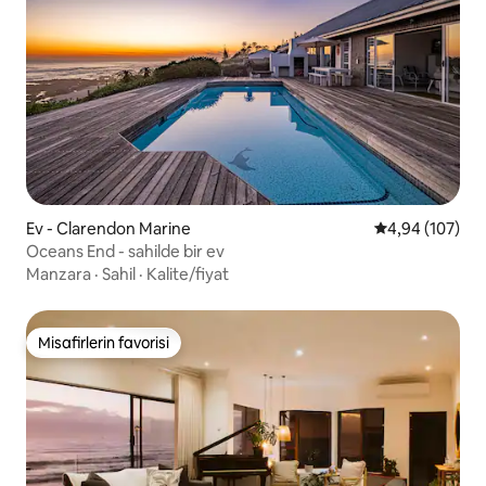
Ev - Clarendon Marine
5 üzerinden or
4,94 (107)
Oceans End - sahilde bir ev
Manzara
·
Sahil
·
Kalite/fiyat
Misafirlerin favorisi
Misafirlerin favorisi