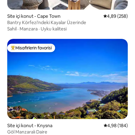
Site içi konut - Cape Town
5 üzerinden or
4,89 (258)
Bantry Körfezi'ndeki Kayalar Üzerinde
Sahil
·
Manzara
·
Uyku kalitesi
Misafirlerin favorisi
Misafirlerin favorilerinden en beğenilenler arasında
Site içi konut - Knysna
5 üzerinden or
4,98 (184)
Göl Manzaralı Daire