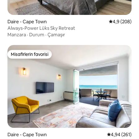
Daire - Cape Town
5 üzerinden o
4,9 (208)
Always-Power Lüks Sky Retreat
Manzara
·
Durum
·
Çamaşır
Misafirlerin favorisi
Misafirlerin favorisi
Daire - Cape Town
5 üzerinden or
4,94 (261)