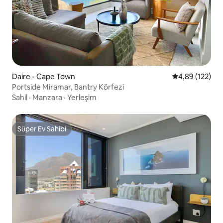
Daire - Cape Town
5 üzerinden or
4,89 (122)
Portside Miramar, Bantry Körfezi
Sahil
·
Manzara
·
Yerleşim
Süper Ev Sahibi
Süper Ev Sahibi