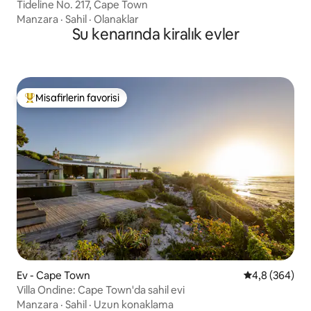
Tideline No. 217, Cape Town
Manzara
·
Sahil
·
Olanaklar
Su kenarında kiralık evler
Misafirlerin favorisi
Misafirlerin favorilerinden en beğenilenler arasında
Ev - Cape Town
5 üzerinden o
4,8 (364)
Villa Ondine: Cape Town'da sahil evi
Manzara
·
Sahil
·
Uzun konaklama