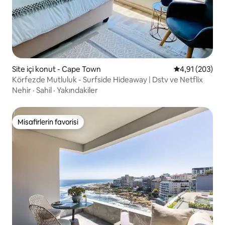
Site içi konut - Cape Town
5 üzerinden or
4,91 (203)
Körfezde Mutluluk - Surfside Hideaway | Dstv ve Netflix
Nehir
·
Sahil
·
Yakındakiler
Misafirlerin favorisi
Misafirlerin favorisi