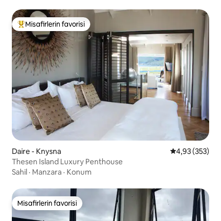
Misafirlerin favorisi
Misafirlerin favorilerinden en beğenilenler arasında
Daire - Knysna
5 üzerinden or
4,93 (353)
Thesen Island Luxury Penthouse
Sahil
·
Manzara
·
Konum
Misafirlerin favorisi
Misafirlerin favorisi