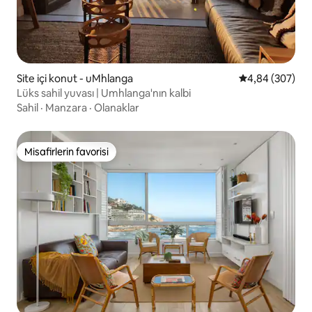
Site içi konut - uMhlanga
5 üzerinden or
4,84 (307)
Lüks sahil yuvası | Umhlanga'nın kalbi
Sahil
·
Manzara
·
Olanaklar
Misafirlerin favorisi
Misafirlerin favorisi