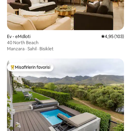
Ev - eMdloti
5 üzerinden or
4,95 (103)
40 North Beach
Manzara
·
Sahil
·
Bisiklet
Misafirlerin favorisi
Misafirlerin favorilerinden en beğenilenler arasında