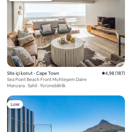
Site içi konut - Cape Town
5 üzerinden or
4,98 (187)
Sea Point Beach Front Muhteşem Daire
Manzara
·
Sahil
·
Yürünebilirlik
Luxe
Luxe