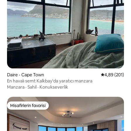
Daire - Cape Town
5 üzerinden or
4,89 (201)
En havalı semt Kalkbay'da yaratıcı manzara
Manzara
·
Sahil
·
Konukseverlik
Misafirlerin favorisi
Misafirlerin favorisi