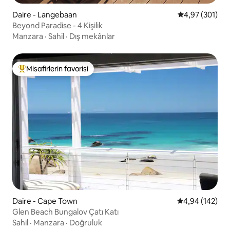
Daire - Langebaan
5 üzerinden or
4,97 (301)
Beyond Paradise - 4 Kişilik
Manzara
·
Sahil
·
Dış mekânlar
Misafirlerin favorisi
Misafirlerin favorilerinden en beğenilenler arasında
Daire - Cape Town
5 üzerinden or
4,94 (142)
Glen Beach Bungalov Çatı Katı
Sahil
·
Manzara
·
Doğruluk