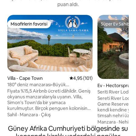
puan aldı.
Misafirlerin favorisi
Süper Ev Sahibi
Misafirlerin favorisi
Süper Ev Sahibi
Villa - Cape Town
5 üzerinden ortalama 4,95 puan
4,95 (101)
180° deniz manzarası•Büyük
Ev - Hectorspruit
villa•Plajlar•Penguenler
Fiyata %15,5 Airbnb ücreti dâhildir. Geniş
Seriti River Lodge 
okyanus manzaralarıyla uyanın. Villa,
Parkı
Sereti River Lodge
Simon's Town'da bir yamaca
Game Reserve'de (
kurulmuştur. Birçok penguen kolonisine
kendi kendine yem
ve rüzgarsız gizli plajlara kolay, iyi
Sahil
·
Manzara
·
Çıkış
timsah nehri üzer
işaretlenmiş yürüyüşler. Şef mutfağı tam
inanılmaz büyük 5 
Manzara
·
Nehir
·
K
donanımlıdır. Büyük barbekülü büyük bir
Güney Afrika Cumhuriyeti bölgesinde su
için mükemmeldir.
balkon. Alanları ısıtmak/yemek pişirmek
hayvanların günlük