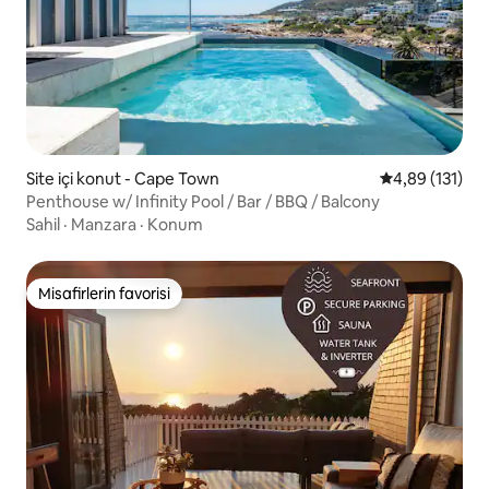
Site içi konut - Cape Town
5 üzerinden o
4,89 (131)
Penthouse w/ Infinity Pool / Bar / BBQ / Balcony
Sahil
·
Manzara
·
Konum
Misafirlerin favorisi
Misafirlerin favorisi