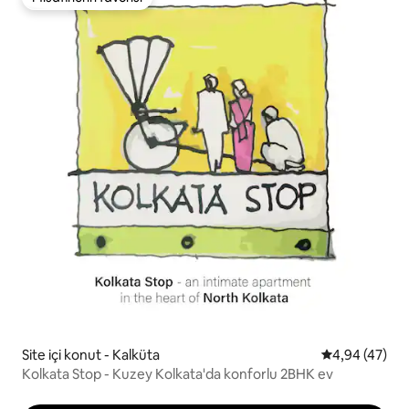
Misafirlerin favorisi
Site içi konut - Kalküta
5 üzerinden o
4,94 (47)
Kolkata Stop - Kuzey Kolkata'da konforlu 2BHK ev