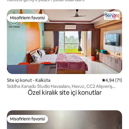
Misafirlerin favorisi
Misafirlerin favorisi
Site içi konut - Kalküta
5 üzerinden o
4,94 (71)
Siddha Xanadu Studio Havaalanı, Havuz, CC2 Alışveriş
Özel kiralık site içi konutlar
Merkezi Yakınında
Misafirlerin favorisi
Misafirlerin favorisi