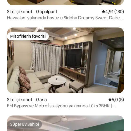
Site içi konut - Gopalpur I
5 üzerinden o
4,91 (130)
Havaalanı yakınında havuzlu Siddha Dreamy Sweet Daire
nCC2
Misafirlerin favorisi
Misafirlerin favorisi
Site içi konut - Garia
5 üzerinde
5,0 (5)
EM Bypass ve Metro İstasyonu yakınında Lüks 3BHK |
Maks. 5 kişi
Süper Ev Sahibi
Süper Ev Sahibi