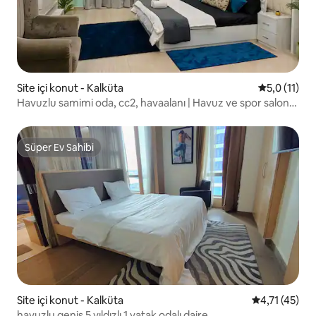
Site içi konut - Kalküta
5 üzerinden
5,0 (11)
Havuzlu samimi oda, cc2, havaalanı | Havuz ve spor salonu
erişimi
Süper Ev Sahibi
Süper Ev Sahibi
Site içi konut - Kalküta
5 üzerinden 
4,71 (45)
havuzlu geniş 5 yıldızlı 1 yatak odalı daire