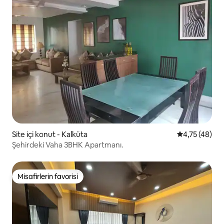
Site içi konut - Kalküta
5 üzerinden 
4,75 (48)
Şehirdeki Vaha 3BHK Apartmanı.
Misafirlerin favorisi
Misafirlerin favorisi