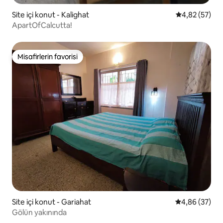
Site içi konut - Kalighat
5 üzerinden o
4,82 (57)
ApartOfCalcutta!
Misafirlerin favorisi
Misafirlerin favorisi
Site içi konut - Gariahat
5 üzerinden o
4,86 (37)
Gölün yakınında