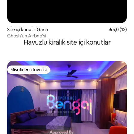
Site içi konut - Garia
5 üzerinden
5,0 (12)
Ghosh'un Airbnb'si
Havuzlu kiralık site içi konutlar
Misafirlerin favorisi
Misafirlerin favorisi