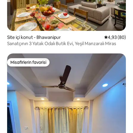
Site içi konut - Bhawanipur
5 üzerinden o
4,93 (80)
Sanatçının 3 Yatak Odalı Butik Evi, Yeşil Manzaralı Miras
Misafirlerin favorisi
Misafirlerin favorisi