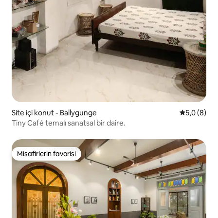
Site içi konut - Ballygunge
5 üzerinde
5,0 (8)
Tiny Café temalı sanatsal bir daire.
Misafirlerin favorisi
Misafirlerin favorisi