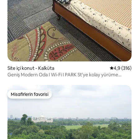
Site içi konut - Kalküta
5 üzerinden o
4,9 (316)
Geniş Modern Oda I Wi-Fi I PARK St'ye kolay yürüme
mesafesinde
Misafirlerin favorisi
Misafirlerin favorisi