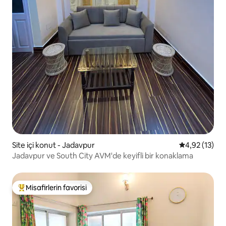
Site içi konut - Jadavpur
5 üzerinden 
4,92 (13)
Jadavpur ve South City AVM'de keyifli bir konaklama
Misafirlerin favorisi
Misafirlerin favorilerinden en beğenilenler arasında