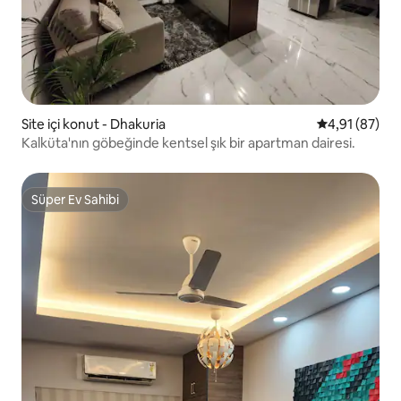
Site içi konut - Dhakuria
5 üzerinden o
4,91 (87)
Kalküta'nın göbeğinde kentsel şık bir apartman dairesi.
Süper Ev Sahibi
Süper Ev Sahibi