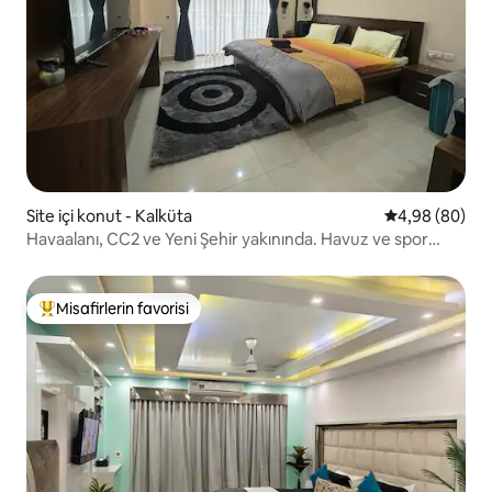
Site içi konut - Kalküta
5 üzerinden o
4,98 (80)
Havaalanı, CC2 ve Yeni Şehir yakınında. Havuz ve spor
salonu ile
Misafirlerin favorisi
Misafirlerin favorilerinden en beğenilenler arasında