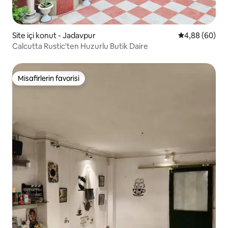
Site içi konut - Jadavpur
5 üzerinden o
4,88 (60)
Calcutta Rustic'ten Huzurlu Butik Daire
Misafirlerin favorisi
Misafirlerin favorisi