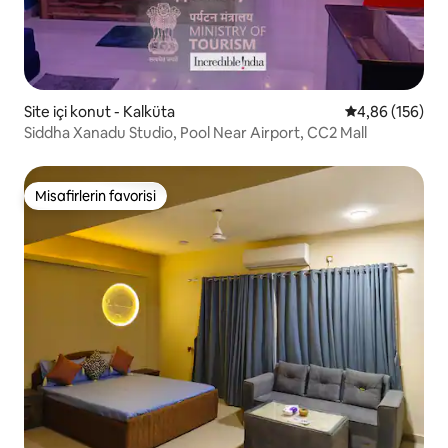
Site içi konut - Kalküta
5 üzerinden or
4,86 (156)
Siddha Xanadu Studio, Pool Near Airport, CC2 Mall
Misafirlerin favorisi
Misafirlerin favorisi