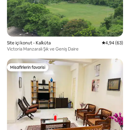
Site içi konut - Kalküta
5 üzerinden o
4,94 (63)
Victoria Manzaralı Şık ve Geniş Daire
Misafirlerin favorisi
Misafirlerin favorisi