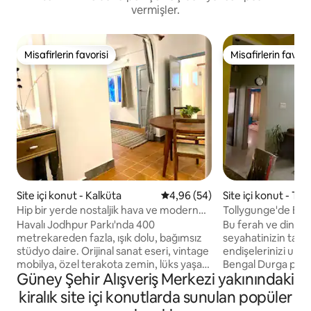
vermişler.
Misafirlerin favorisi
Misafirlerin favoris
Misafirlerin favorisi
Misafirlerin favoris
Site içi konut - Kalküta
5 üzerinden ortalama 4,96 pua
4,96 (54)
Site içi konut - To
Hip bir yerde nostaljik hava ve modern
Tollygunge'de Ev T
konfor
Odalı Daire
Havalı Jodhpur Parkı'nda 400
Bu ferah ve dingi
metrekareden fazla, ışık dolu, bağımsız
seyahatinizin tadın
stüdyo daire. Orijinal sanat eseri, vintage
endişelerinizi unut
mobilya, özel terakota zemin, lüks yaşam
Bengal Durga puja
Güney Şehir Alışveriş Merkezi yakınındaki
için ince keten. Kolaylık için tüm modern
kültürel bir semt ve
cihazlar ve armatürler. Temizlik, uzun
olduğu kadar aileyle
kiralık site içi konutlarda sunulan popüler
süreli konaklama indirimleri. Rabindra
yaşanabilecek uygun bir y