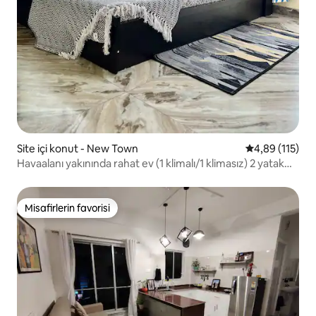
Site içi konut - New Town
5 üzerinden o
4,89 (115)
Havaalanı yakınında rahat ev (1 klimalı/1 klimasız) 2 yatak
odası
Misafirlerin favorisi
Misafirlerin favorisi