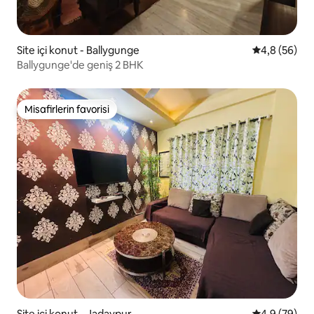
Site içi konut - Ballygunge
5 üzerinden 
4,8 (56)
Ballygunge'de geniş 2 BHK
Misafirlerin favorisi
Misafirlerin favorisi
Site içi konut - Jadavpur
5 üzerinden 
4,9 (79)