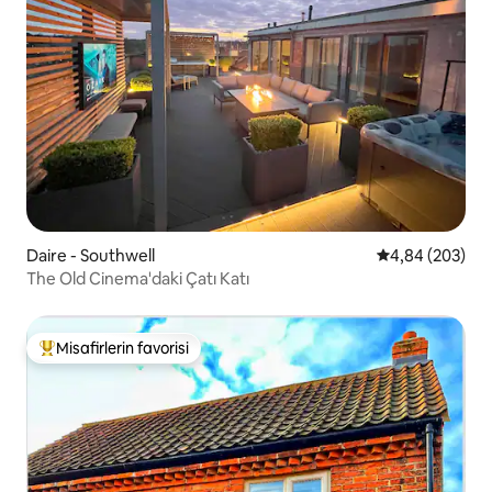
Daire - Southwell
5 üzerinden or
4,84 (203)
The Old Cinema'daki Çatı Katı
Misafirlerin favorisi
Misafirlerin favorilerinden en beğenilenler arasında