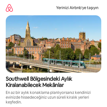
İçeriğe
atla
Yerinizi Airbnb'ye taşıyın
Southwell Bölgesindeki Aylık
Kiralanabilecek Mekânlar
En az bir aylık konaklama planlıyorsanız kendinizi
evinizde hissedeceğiniz uzun süreli kiralık yerleri
keşfedin.