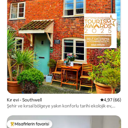
Kır evi - Southwell
5 üzerinden o
4,97 (66)
Şehir ve kırsal bölgeye yakın konforlu tarihi ekolojik ev,
king boy yatak
Misafirlerin favorisi
Misafirlerin favorilerinden en beğenilenler arasında