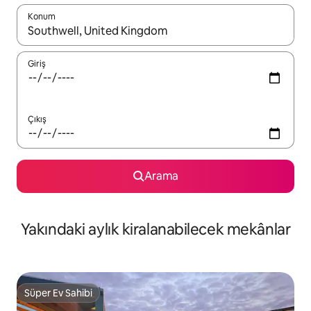
Konum
Sonuçlar kullanılabilir olduğunda yukarı ve aşağı oklarıyla gezi
Giriş
Çıkış
Arama
Yakındaki aylık kiralanabilecek mekânlar
Süper Ev Sahibi
Süper Ev Sahibi