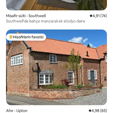
Misafir süiti - Southwell
5 üzerinden 
4,91 (74)
Southwell'de bahçe manzaralı ek stüdyo daire
Misafirlerin favorisi
Misafirlerin favorilerinden en beğenilenler arasında
Ahır - Upton
5 üzerinden o
4,98 (65)