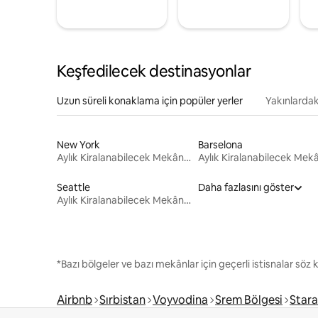
Keşfedilecek destinasyonlar
Uzun süreli konaklama için popüler yerler
Yakınlardak
New York
Barselona
Aylık Kiralanabilecek Mekânlar
Seattle
Daha fazlasını göster
Aylık Kiralanabilecek Mekânlar
*Bazı bölgeler ve bazı mekânlar için geçerli istisnalar söz
Airbnb
Sırbistan
Voyvodina
Srem Bölgesi
Stara