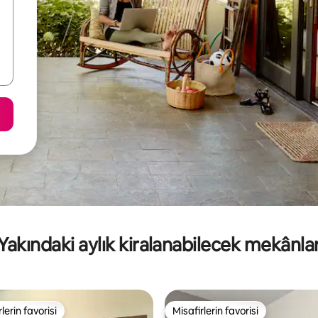
Yakındaki aylık kiralanabilecek mekânla
lerin favorisi
Misafirlerin favorisi
rin favorilerinden en beğenilenler arasında
Misafirlerin favorisi