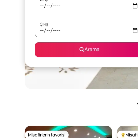
Çıkış
Arama
Misafirlerin favorisi
Misafir
Misafirlerin favorisi
Misafirle