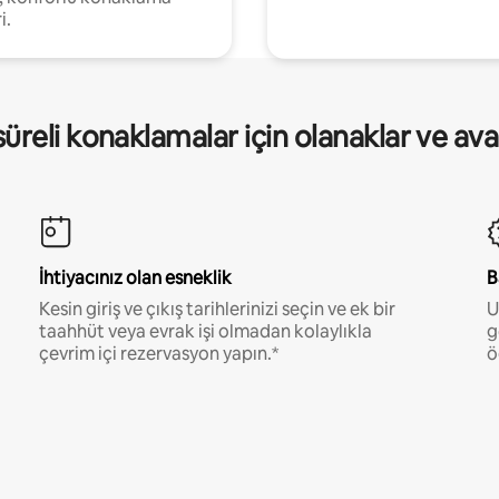
i.
üreli konaklamalar için olanaklar ve ava
İhtiyacınız olan esneklik
B
Kesin giriş ve çıkış tarihlerinizi seçin ve ek bir
U
taahhüt veya evrak işi olmadan kolaylıkla
g
çevrim içi rezervasyon yapın.*
ö