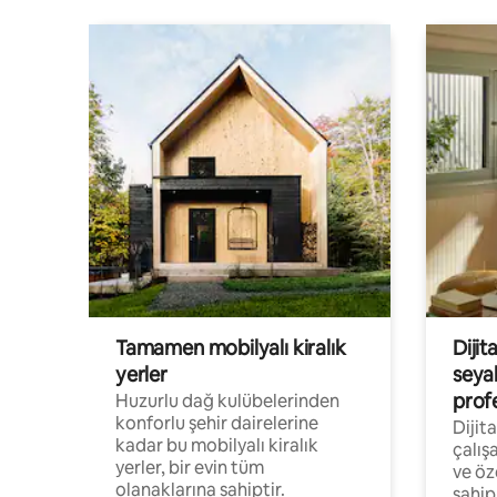
Tamamen mobilyalı kiralık
Dijit
yerler
seya
prof
Huzurlu dağ kulübelerinden
konforlu şehir dairelerine
Dijit
kadar bu mobilyalı kiralık
çalış
yerler, bir evin tüm
ve öz
olanaklarına sahiptir.
sahip