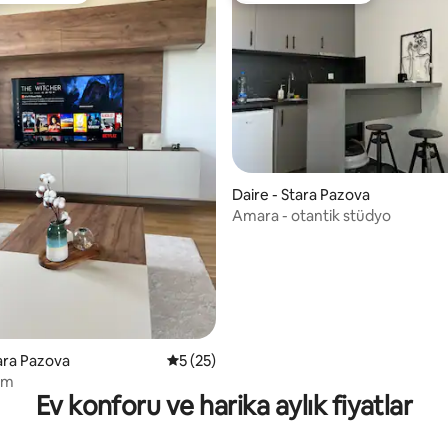
ma 5 puan, 10 değerlendirme
Daire - Stara Pazova
Amara - otantik stüdyo
tara Pazova
5 üzerinden ortalama 5 puan, 25 değerl
5 (25)
am
Ev konforu ve harika aylık fiyatlar