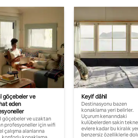
al göçebeler ve
Keyif dâhil
hat eden
Destinasyonu bazen
konaklama yeri belirler.
esyoneller
Uçurum kenarındaki
al göçebeler ve uzaktan
kulübelerden sakin tekne
an profesyoneller için wifi
evlere kadar bu kiralık ye
el çalışma alanlarına
benzersiz özelliklerle dol
, konforlu konaklama