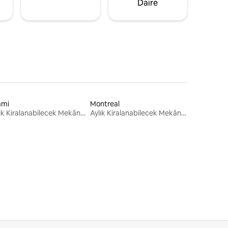
Daire
ami
Montreal
Aylık Kiralanabilecek Mekânlar
Aylık Kiralanabilecek Mekânlar