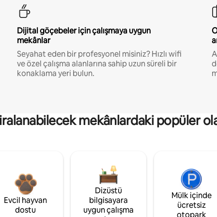
Dijital göçebeler için çalışmaya uygun
O
mekânlar
a
Seyahat eden bir profesyonel misiniz? Hızlı wifi
A
ve özel çalışma alanlarına sahip uzun süreli bir
d
konaklama yeri bulun.
m
kiralanabilecek mekânlardaki popüler ol
Dizüstü
Mülk içinde
Evcil hayvan
bilgisayara
ücretsiz
dostu
uygun çalışma
otopark