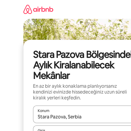
İçeriğe
atla
Stara Pazova Bölgesinde
Aylık Kiralanabilecek
Mekânlar
En az bir aylık konaklama planlıyorsanız
kendinizi evinizde hissedeceğiniz uzun süreli
kiralık yerleri keşfedin.
Konum
Sonuçlar kullanılabilir olduğunda yukarı ve aşağı 
Giriş