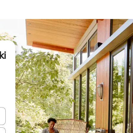
ki
oklarıyla gezinin veya dokunarak ya da kaydırma hareketleriyle keşfedin