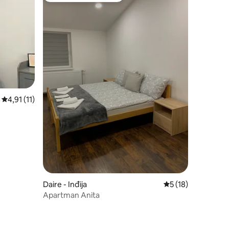
5 üzerinden ortalama 4,91 puan, 11 değerlendirme
4,91 (11)
endirme
Daire - Inđija
5 üzerinden ortal
5 (18)
Apartman Anita