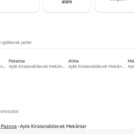
alanı
i gidilecek yerler
Floransa
Atina
Mi
Aylık Kiralanabilecek Mekânlar
Aylık Kiralanabilecek Mekânlar
Aylık Kiralanabilecek Mekânlar
 konusudur.
 Pazova
Aylık Kiralanabilecek Mekânlar