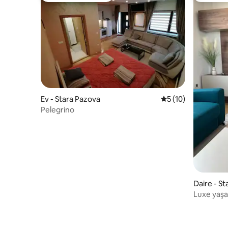
Ev - Stara Pazova
5 üzerinden ortala
5 (10)
Pelegrino
Daire - S
Luxe yaş