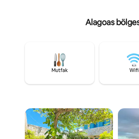
vardır. N
için ve günlük temizlik. 1 park yeri vardır.
bir mutfak
yoktur.
Alagoas bölgesi
Mutfak
Wifi