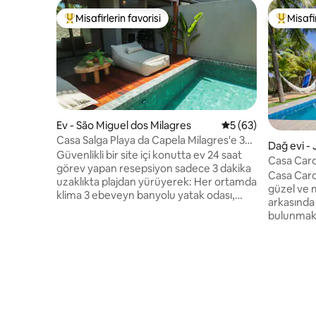
Misafirlerin favorisi
Misafir
Misafirlerin favorilerinden en beğenilenler arasında
Misafirle
Ev - São Miguel dos Milagres
5 üzerinden ortala
5 (63)
Casa Salga Playa da Capela Milagres'e 3
Dağ evi -
dakika yürüme mesafesinde
Güvenlikli bir site içi konutta ev 24 saat
Casa Caro
görev yapan resepsiyon sadece 3 dakika
Casa Car
uzaklıkta plajdan yürüyerek: Her ortamda
güzel ve 
klima 3 ebeveyn banyolu yatak odası,
arkasında
özel havuz + alan gurme, tam donanımlı
bulunmakta
mutfak En fazla 8 kişi için idealdir,
king yata
nevresim takımları mevcuttur Nevresim
geniş süitl
takımları ve havlular dahildir. Kristal
havuzu da 
berraklığında sulara sahip plaj, havuzlar
misafirler
Her şeyin bulunduğu doğal bir yer ve plaj
restoranl
hizmeti. monte edilmiş yapı Ek ücret
içecekleri
karşılığında isteğe bağlı hizmetler:
kullanabil
Malzemelerle kahvaltı hazırlama Misafir