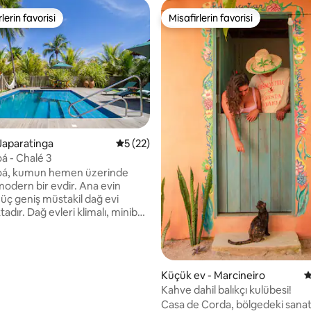
lerin favorisi
Misafirlerin favorisi
rin favorilerinden en beğenilenler arasında
Misafirlerin favorisi
ma 5 puan, 63 değerlendirme
 Japaratinga
5 üzerinden ortalama 5 puan, 22 değerl
5 (22)
á - Chalé 3
oá, kumun hemen üzerinde
modern bir evdir. Ana evin
 üç geniş müstakil dağ evi
dır. Dağ evleri klimalı, minibar,
k, TV ve açık hava duşu bulunan
erdir. Misafirler, sahildeki ortak
kullanabilir. Casa Caroá'da
in basit yiyecekleri,
Küçük ev - Marcineiro
5
ardan getirilen yemekleri ve
Kahve dahil balıkçı kulübesi!
 ısıtmak ve tüketmek için
Casa de Corda, bölgedeki sanatç
ecekleri küçük bir ortak mutfak