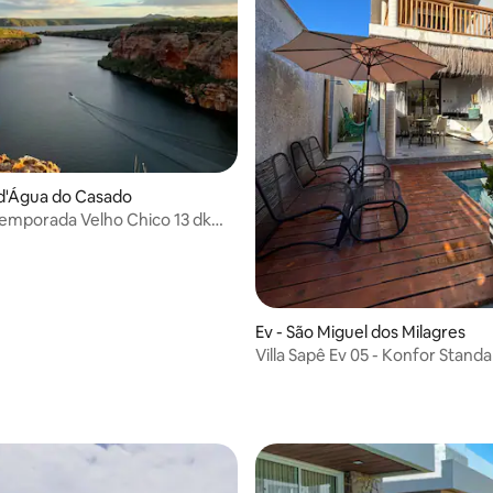
 4,33 puan, 6 değerlendirme
 d'Água do Casado
emporada Velho Chico 13 dk
-AL
Ev - São Miguel dos Milagres
Villa Sapê Ev 05 - Konfor Standa