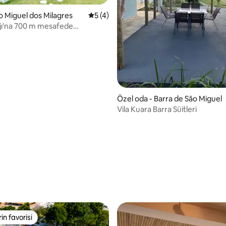
ão Miguel dos Milagres
5 üzerinden ortalama 5 puan, 4 değerl
5 (4)
jı'na 700 m mesafede
 daire
Özel oda - Barra de São Miguel
Vila Kuara Barra Süitleri
ama 5 puan, 9 değerlendirme
rin favorisi
rin favorisi