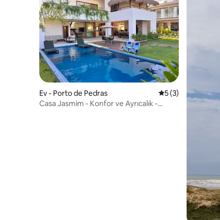
Ev - Porto de Pedras
5 üzerinden ortal
5 (3)
Casa Jasmim - Konfor ve Ayrıcalık -
Patacho