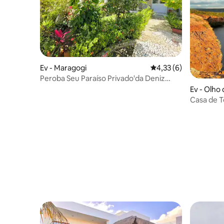
Ev - Maragogi
5 üzerinden ortalama
4,33 (6)
Peroba Seu Paraíso Privado'da Deniz
Kenarında Bir Sığınak
Ev - Olho
Casa de T
Piranhas