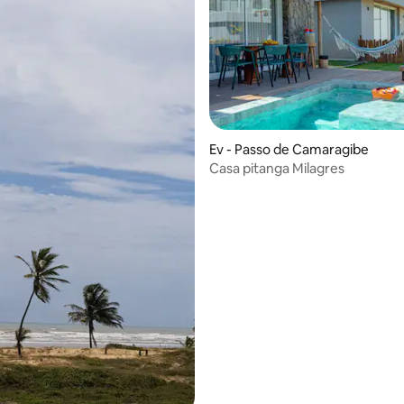
Ev - Passo de Camaragibe
Casa pitanga Milagres
ama 5 puan, 3 değerlendirme