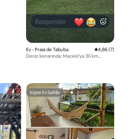
Ev - Praia de Tabuba
5 üzerinden ortalam
4,86 (7)
Deniz kenarında: Maceió'ya 30 km
uzaklıkta rüya ev!
Süper Ev Sahibi
Süper Ev Sahibi