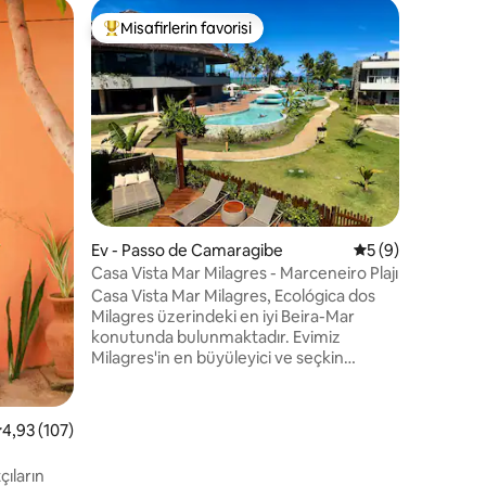
Dağ evi 
Misafirlerin favorisi
Misafi
Misafirlerin favorilerinden en beğenilenler arasında
Misafirl
Suiça Ala
Doğanın o
soğuğun,
keyfini ç
açık hava
termal ha
mikrodalg
çarşaflar
tek kişili
endirme
gerekli o
Ev - Passo de Camaragibe
5 üzerinden orta
5 (9)
sesleriyl
tadını çı
Casa Vista Mar Milagres - Marceneiro Plajı
ücret karş
Casa Vista Mar Milagres, Ecológica dos
Milagres üzerindeki en iyi Beira-Mar
konutunda bulunmaktadır. Evimiz
Milagres'in en büyüleyici ve seçkin
destinasyonlarından birinde benzersiz bir
konfor, sofistike ve modern deneyim
sunmaktadır. 12 kişiye kadar kapasiteye
 üzerinden ortalama 4,93 puan, 107 değerlendirme
4,93 (107)
sahip, denize sadece birkaç adım
uzaklıkta, sitenin içinde stratejik olarak iyi
ıların
konumlandırılmış evimiz, aileniz ve