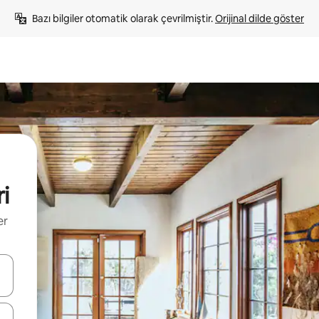
Bazı bilgiler otomatik olarak çevrilmiştir. 
Orijinal dilde göster
ri
er
oklarıyla gezinin veya dokunarak ya da kaydırma hareketleriyle keşfedin