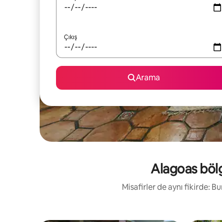
Çıkış
Arama
Alagoas bölg
Misafirler de aynı fikirde: 