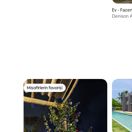
Ev - Faze
Denison A
km uzaklı
Misafirlerin favorisi
Misafirlerin favorisi