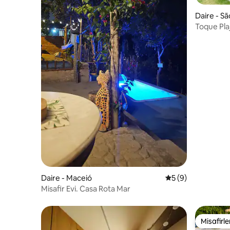
Daire - S
Toque Pla
büyüleyici
Daire - Maceió
5 üzerinden ortal
5 (9)
Misafir Evi. Casa Rota Mar
Misafirle
Misafirle