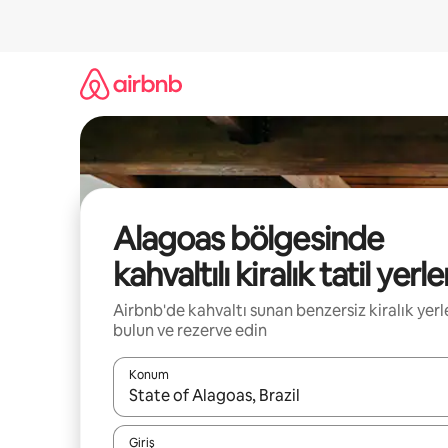
İçeriğe
atla
Alagoas bölgesinde
kahvaltılı kiralık tatil yerle
Airbnb'de kahvaltı sunan benzersiz kiralık yerl
bulun ve rezerve edin
Konum
Sonuçlar kullanılabilir olduğunda yukarı ve aşağı 
Giriş