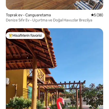
Toprak ev - Canguaretama
5 üzerinde
5 (38)
Denize Sıfır Ev - Uçurtma ve Doğal Havuzlar Brezilya
Misafirlerin favorisi
Misafirlerin favorilerinden en beğenilenler arasında