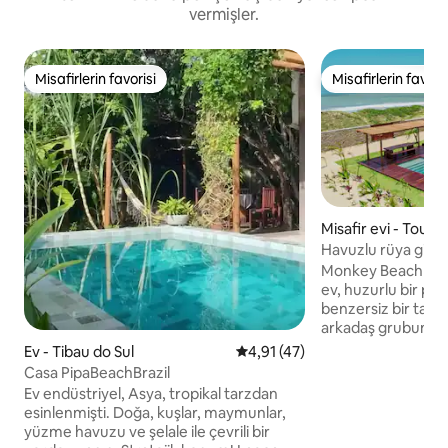
vermişler.
Misafirlerin favorisi
Misafirlerin favoris
Misafirlerin favorisi
Misafirlerin favoris
Misafir evi - Touro
Havuzlu rüya gibi bi
Monkey Beach Hous
ev, huzurlu bir pla
benzersiz bir tatil 
arkadaş grubunuzu
ağırlayacaktır. Tü
Ev - Tibau do Sul
5 üzerinden ortalama 4,91 pua
4,91 (47)
ve evde tam donan
Casa PipaBeachBrazil
barbekü, büyük te
Ev endüstriyel, Asya, tropikal tarzdan
vardır ve elektrikl
esinlenmişti. Doğa, kuşlar, maymunlar,
güvenlik altına alı
yüzme havuzu ve şelale ile çevrili bir
erişim vardır ve b