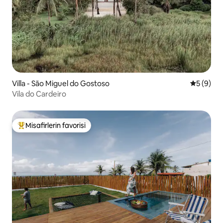
Villa - São Miguel do Gostoso
5 üzerind
5 (9)
Vila do Cardeiro
Misafirlerin favorisi
Misafirlerin favorilerinden en beğenilenler arasında