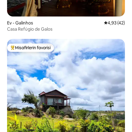
Ev - Galinhos
5 üzerinden o
4,93 (42)
Casa Refúgio de Galos
Misafirlerin favorisi
Misafirlerin favorilerinden en beğenilenler arasında