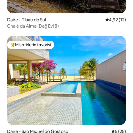
Daire - Tibau do Sul
5 üzerinden 
4,92 (12)
Chalé da Alma (Dağ Evi 8)
Misafirlerin favorisi
Misafirlerin favorilerinden en beğenilenler arasında
Daire - São Miguel do Gostoso
5 üzerinde
5 (25)