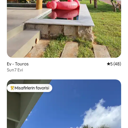
Ev - Touros
5 üzerinde
5 (48)
Sun7 Evi
Misafirlerin favorisi
Misafirlerin favorilerinden en beğenilenler arasında