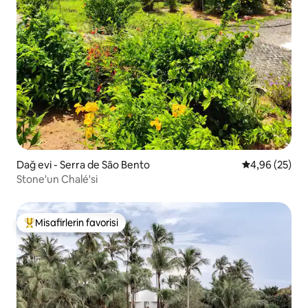
Dağ evi - Serra de São Bento
5 üzerinden o
4,96 (25)
Stone'un Chalé'si
Misafirlerin favorisi
Misafirlerin favorilerinden en beğenilenler arasında