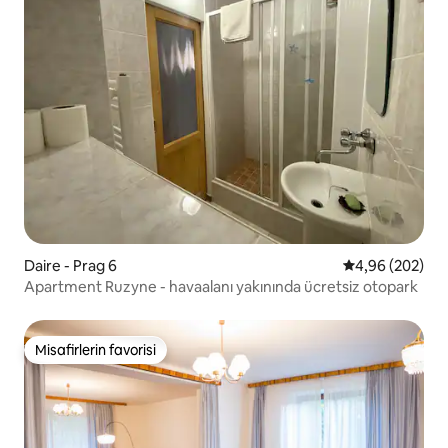
Daire - Prag 6
5 üzerinden or
4,96 (202)
Apartment Ruzyne - havaalanı yakınında ücretsiz otopark
Misafirlerin favorisi
Misafirlerin favorisi