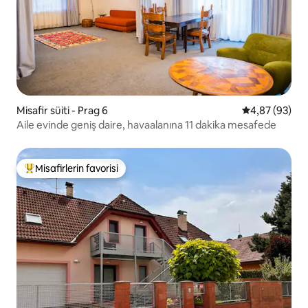
Misafir süiti - Prag 6
5 üzerinden o
4,87 (93)
Aile evinde geniş daire, havaalanına 11 dakika mesafede
Misafirlerin favorisi
Misafirlerin favorilerinden en beğenilenler arasında