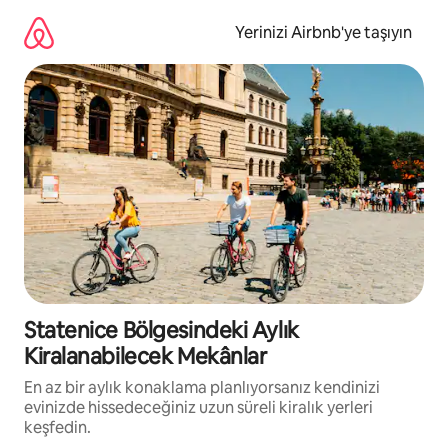
İçeriğe
atla
Yerinizi Airbnb'ye taşıyın
Statenice Bölgesindeki Aylık
Kiralanabilecek Mekânlar
En az bir aylık konaklama planlıyorsanız kendinizi
evinizde hissedeceğiniz uzun süreli kiralık yerleri
keşfedin.