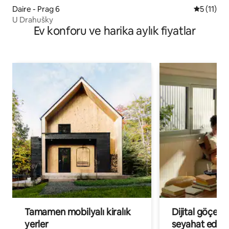
Daire - Prag 6
5 üzerind
5 (11)
U Drahušky
Ev konforu ve harika aylık fiyatlar
Tamamen mobilyalı kiralık
Dijital göçebe
yerler
seyahat eden