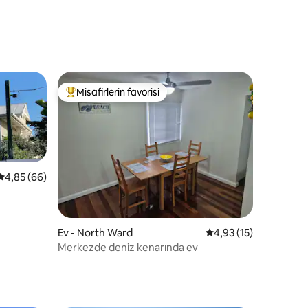
endirme
Misafirlerin favorisi
Misafirlerin favorilerinden en beğenilenler arasında
5 üzerinden ortalama 4,85 puan, 66 değerlendirme
4,85 (66)
endirme
Ev - North Ward
5 üzerinden ortalama
4,93 (15)
Merkezde deniz kenarında ev