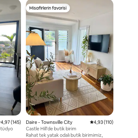
Daire - T
Misafirlerin favorisi
Misafi
eğenilenler arasında
Misafirlerin favorisi
Misafirl
Church Ho
Church Ho
zamanda y
Kilisesi, 
hissedebil
(şu anda 
barındıra
ChurchHou
tuğla duva
konaklama
endirme
sağlar. Ş
trafik gü
gelir - i
tıkaçları 
 üzerinden ortalama 4,97 puan, 145 değerlendirme
4,97 (145)
Daire - Townsville City
5 üzerinden ortalama 
4,93 (110)
 stüdyo
Castle Hill'de butik birim
Rahat tek yatak odalı butik birimimiz,