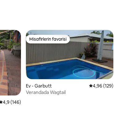
Odalı Okyanus Manzaralı
Misafirlerin favorisi
eğenilenler arasında
Misafirlerin favorisi
Ev - Garbutt
5 üzerinden ortalama 
4,96 (129)
Verandada Wagtail
5 üzerinden ortalama 4,9 puan, 146 değerlendirme
4,9 (146)