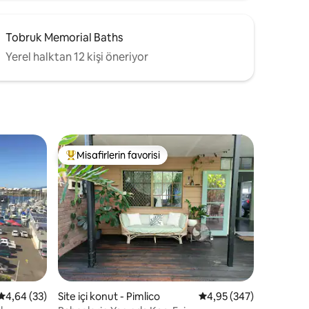
Tobruk Memorial Baths
Yerel halktan 12 kişi öneriyor
Misafirlerin favorisi
Misafirlerin favorilerinden en beğenilenler arasında
5 üzerinden ortalama 4,64 puan, 33 değerlendirme
4,64 (33)
Site içi konut - Pimlico
5 üzerinden ortalama 
4,95 (347)