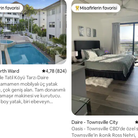
rin favorisi
Misafirlerin favorisi
rin favorisi
Misafirlerin favorilerinden en b
,92 puan, 108 değerlendirme
orth Ward
5 üzerinden ortalama 4,78 puan, 824 değerl
4,78 (824)
e Tatil Köyü Tarzı Daire
tamamen mobilyalı üç yatak
k geniş alan. Tam donanımlı
amaşır makinesi ve kurutucu.
boy yatak, biri ebeveyn
lmak üzere 2 banyo, 2 tuvalet.
önetim, güvenli otopark, büyük
 giriş kaydı
Daire - Townsville City
5
z kablosuz internet bağlantısı,
Oasis - Townsville CBD'de özel
toparktan daireye asansör.
Townsville'in ikonik Ross Nehri,
j, su parkı, oyun alanı,