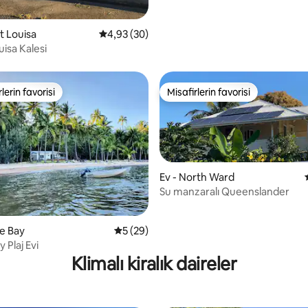
t Louisa
5 üzerinden ortalama 4,93 puan, 30 değerl
4,93 (30)
isa Kalesi
lerin favorisi
Misafirlerin favorisi
rin favorilerinden en beğenilenler arasında
Misafirlerin favorisi
Ev - North Ward
Su manzaralı Queenslander
ma 5 puan, 34 değerlendirme
le Bay
5 üzerinden ortalama 5 puan, 29 değerl
5 (29)
 Plaj Evi
Klimalı kiralık daireler