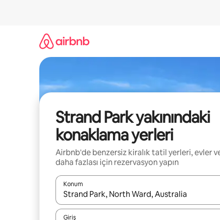
İçeriğe
atla
Strand Park yakınındaki
konaklama yerleri
Airbnb'de benzersiz kiralık tatil yerleri, evler v
daha fazlası için rezervasyon yapın
Konum
Sonuçlar kullanılabilir olduğunda yukarı ve aşağı 
Giriş