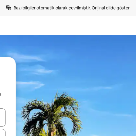
Bazı bilgiler otomatik olarak çevrilmiştir. 
Orijinal dilde göster
e
oklarıyla gezinin veya dokunarak ya da kaydırma hareketleriyle keşfedin