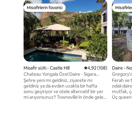
Misafirlerin favorisi
Misafirle
Misafirlerin favorisi
Misafirle
Misafir süiti - Castle Hill
5 üzerinden ortalama 4
4,92 (108)
Daire - N
Chateau Yongala Özel Daire - Sigara
Gregory'd
İçilmez
Şehre yeni mi geldiniz, ziyarete mi
Ferah ve 
geldiniz ya da evden uzakta bir hafta
odalı daire, ço
sonu geçiriyor ve otele alternatif bir yer
mutfak, ç
mi arıyorsunuz? Townsville'in önde gelen
Üç queen 
banliyösü Castle Hill'de sessiz ve huzurlu
banyosu o
bir konumun keyfini çıkarın. Yemyeşil
Tesiste y
bahçelerle çevrili bu müstakil özel
havuz ve spa, Kendi kendine
dairede kendinize keyifli bir tropikal
ve sınırsı
deneyim armağan edin. Castle Hill
güvenli o
yürüyüş parkurlarına, Strand'e, şehre
Strand, pla