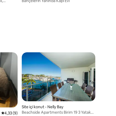
ı,
Bahçelerin Yanında Kapı Evi
e
Site içi konut - Nelly Bay
Beachside Apartments Birim 19 3 Yatak
endirme
5 üzerinden ortalama 4,33 puan, 9 değerlendirme
4,33 (9)