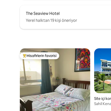
The Seaview Hotel
Yerel halktan 19 kişi öneriyor
Misafirlerin favorisi
Misafirlerin favorilerinden en beğenilenler arasında
Site içi k
Sahil Kenar
Odalı Oky