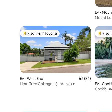
Ev - Moun
Mount Lou
Misafirlerin favorisi
Misafir
Misafirlerin favorilerinden en beğenilenler arasında
Misafirle
Ev - West End
5 üzerinden ortala
5 (34)
Lime Tree Cottage - Şehre yakın
Ev - Cock
Cockle Bay