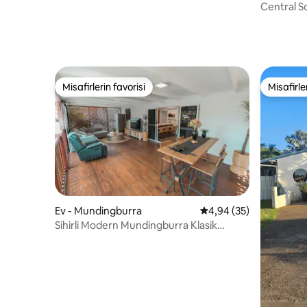
manzaraları
Central S
Misafirlerin favorisi
Misafirle
Misafirlerin favorisi
Misafirle
Ev - Mundingburra
5 üzerinden ortalama 
4,94 (35)
Sihirli Modern Mundingburra Klasik
Queenslander