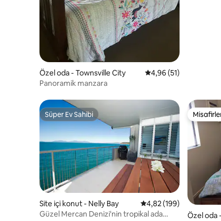
Özel oda - Townsville City
5 üzerinden ortalama 
4,96 (51)
Panoramik manzara
Süper Ev Sahibi
Misafirle
Süper Ev Sahibi
Misafirle
Site içi konut - Nelly Bay
5 üzerinden ortalama 4
4,82 (199)
Güzel Mercan Denizi'nin tropikal ada
Özel oda 